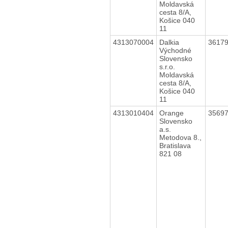
Moldavská
cesta 8/A,
Košice 040
11
4313070004
Dalkia
3617
Východné
Slovensko
s.r.o.
Moldavská
cesta 8/A,
Košice 040
11
4313010404
Orange
3569
Slovensko
a.s.
Metodova 8.,
Bratislava
821 08