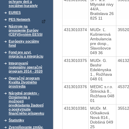
ochrany detí a
Mlynské nivy
sociálnej kurately
44/A.,
EURES
Bratislava 26
825 11
PES Network
Nástroje na
4313010374
MUDr. Ľ.
3552
prepojenie Európy
Kušnierová
(CEF)/Systém EESSI
Ambulancia
Európsky sociálny
pre dosp.,
fond
Slavošovce
049 36
Fond pre azyl,
migráciu a integráciu
4313010375
MUDr. G.
4613
Integrovaný
Beshir
regionálny operačný
Edelényska
program 2014 - 2020
1., Rožňava
Operačný program
048 01
Kvalita životného
4313010376
MEDIC s.r.o.
4537
prostredia
Štítnická 8.,
Národné projekty -
Rožňava 048
Oznámenia o
01
možnosti
predkladania žiadostí
4313010381
MUDr. M.
3551
o poskytnutie
Očkaiková
finančného príspevku
Nová 814.,
Štatistiky
Dobšiná 049
25
Zverejňovanie zmlúv,