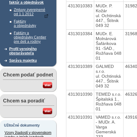
faktúr a objednávok
4313010383
MUDr. P.
3198
Zmluvy zverejnené
Kožár
od 1.1.2012
ul. Ochtinská
447., Štítnik
Faktúry
049 32
a objednávky
Faktúry a
4313010384
MUDr. E.
3196
objednávky Centier
Molnárová
pre deti a rodiny
Šafárikova
91 -SAD.,
Profil verejného
Rožňava 048
obstarávateľa
01
Správa majetku
4313010389
GALMED
4634
s.r.o.
Chcem podať podnet
ul. Ochtinská
447., Štítnik
049 32
4313010390
TEMED s.r.o.
4632
Špitalská 1.,
Chcem sa poradiť
Rožňava 048
01
4313010391
VAMED s.r.o.
4391
- MUDr. A.
Užitočné dokumenty
Varga
Gemerská
Vzory žiadostí v slovenskom
233.,