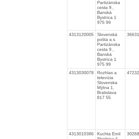
Partizánska
cesta 9.,
Banská
Bystrica 1
975 99
4313120005
Slovenská
3663
pošta a.s.
Partizánska
cesta 9.,
Banská
Bystrica 1
975 99
4313030078
Rozhlas a
4723
televízia
Slovenska
Mýtna 1,
Bratislava
817 55
4313010386
Kuchta Emil
3026
Strelnica č.