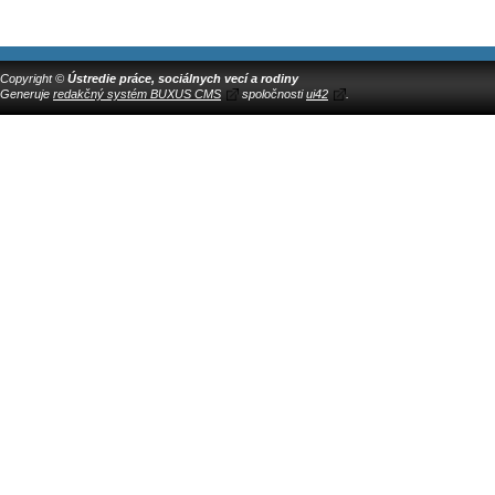
Copyright ©
Ústredie práce, sociálnych vecí a rodiny
Generuje
redakčný systém BUXUS CMS
spoločnosti
ui42
.