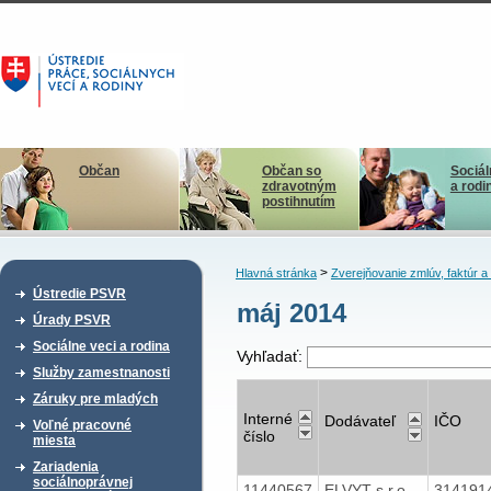
Občan
Občan so
Sociál
zdravotným
a rodi
postihnutím
>
Hlavná stránka
Zverejňovanie zmlúv, faktúr 
Ústredie PSVR
máj 2014
Úrady PSVR
Sociálne veci a rodina
Vyhľadať:
Služby zamestnanosti
Záruky pre mladých
Interné
Dodávateľ
IČO
Voľné pracovné
číslo
miesta
Zariadenia
sociálnoprávnej
11440567
ELVYT s.r.o.
314191