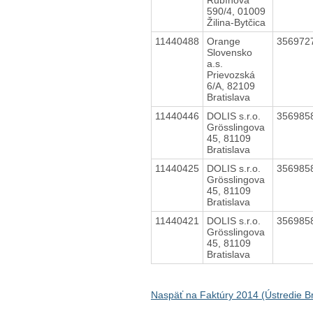
590/4, 01009
Žilina-Bytčica
11440488
Orange
356972
Slovensko
a.s.
Prievozská
6/A, 82109
Bratislava
11440446
DOLIS s.r.o.
356985
Grösslingova
45, 81109
Bratislava
11440425
DOLIS s.r.o.
356985
Grösslingova
45, 81109
Bratislava
11440421
DOLIS s.r.o.
356985
Grösslingova
45, 81109
Bratislava
Naspäť na Faktúry 2014 (Ústredie Br