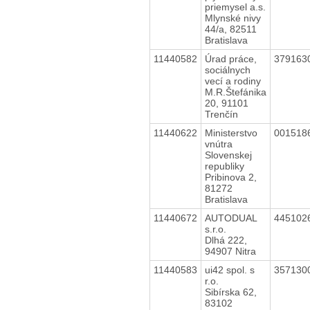
priemysel a.s.
Mlynské nivy
44/a, 82511
Bratislava
11440582
Úrad práce,
379163
sociálnych
vecí a rodiny
M.R.Štefánika
20, 91101
Trenčín
11440622
Ministerstvo
001518
vnútra
Slovenskej
republiky
Pribinova 2,
81272
Bratislava
11440672
AUTODUAL
445102
s.r.o.
Dlhá 222,
94907 Nitra
11440583
ui42 spol. s
357130
r.o.
Sibírska 62,
83102