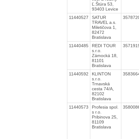
Ľ.Štúra 53,
93403 Levice
11440527
SATUR
357872
TRAVEL a.s.
Miletičova 1,
82472
Bratislava
11440485
REDI TOUR
357191
s.r.o.
Zámocká 18,
81101
Bratislava
11440592
KLINTON
358366
s.r.o.
Trnavská
cesta 74/A,
82102
Bratislava
11440573
Profesia spol.
358008
s r.o.
Pribinova 25,
81109
Bratislava