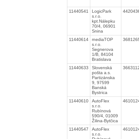
11440541
LogicPark
442043
s.r.o.
kpt.Nálepku
70/4, 06901
Snina
11440614
mediaTOP
368126
s.r.o.
Segnerova
1/B, 84104
Bratislava
11440633
Slovenská
366311
pošta a.s.
Partizánska
9, 97599
Banská
Bystrica
11440610
AutoFlex
461012
s.r.o.
Rubínová
590/4, 01009
Žilina-Bytčica
11440547
AutoFlex
461012
s.r.o.
Rubínová