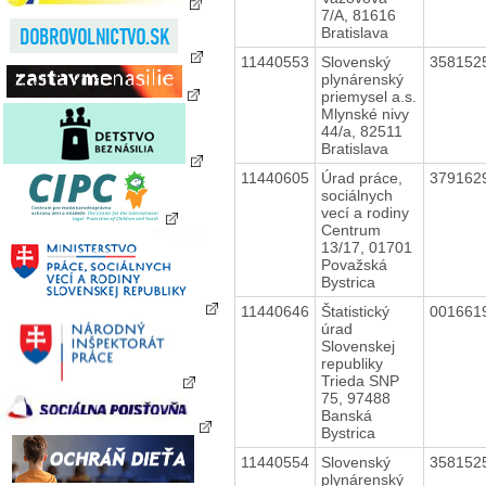
7/A, 81616
Bratislava
11440553
Slovenský
358152
plynárenský
priemysel a.s.
Mlynské nivy
44/a, 82511
Bratislava
11440605
Úrad práce,
379162
sociálnych
vecí a rodiny
Centrum
13/17, 01701
Považská
Bystrica
11440646
Štatistický
001661
úrad
Slovenskej
republiky
Trieda SNP
75, 97488
Banská
Bystrica
11440554
Slovenský
358152
plynárenský