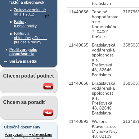
faktúr a objednávok
Bratislava
Zmluvy zverejnené
11440636
Tepelné
316796
od 1.1.2012
hospodárstvo
s.r.o.
Faktúry
a objednávky
Komenského
7, 04001
Faktúry a
Košice
objednávky Centier
pre deti a rodiny
11440665
Bratislavská
358503
vodárenská
Profil verejného
obstarávateľa
spoločnosť
a.s.
Správa majetku
Prešovská
48, 82646
Bratislava
Chcem podať podnet
11440666
Bratislavská
358503
vodárenská
spoločnosť
a.s.
Chcem sa poradiť
Prešovská
48, 82646
Bratislava
11440593
Wolters
313482
Kluwer s.r.o.
Užitočné dokumenty
Mlynské Nivy
Vzory žiadostí v slovenskom
48, 82109