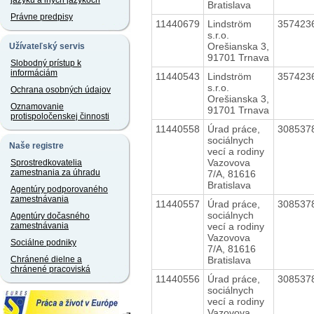
jazyku a iných jazykoch
Bratislava
Právne predpisy
11440679
Lindström
357423
s.r.o.
Orešianska 3,
Užívateľský servis
91701 Trnava
Slobodný prístup k
informáciám
11440543
Lindström
357423
s.r.o.
Ochrana osobných údajov
Orešianska 3,
Oznamovanie
91701 Trnava
protispoločenskej činnosti
11440558
Úrad práce,
308537
sociálnych
Naše registre
vecí a rodiny
Vazovova
Sprostredkovatelia
zamestnania za úhradu
7/A, 81616
Bratislava
Agentúry podporovaného
zamestnávania
11440557
Úrad práce,
308537
sociálnych
Agentúry dočasného
vecí a rodiny
zamestnávania
Vazovova
Sociálne podniky
7/A, 81616
Bratislava
Chránené dielne a
chránené pracoviská
11440556
Úrad práce,
308537
sociálnych
vecí a rodiny
Vazovova