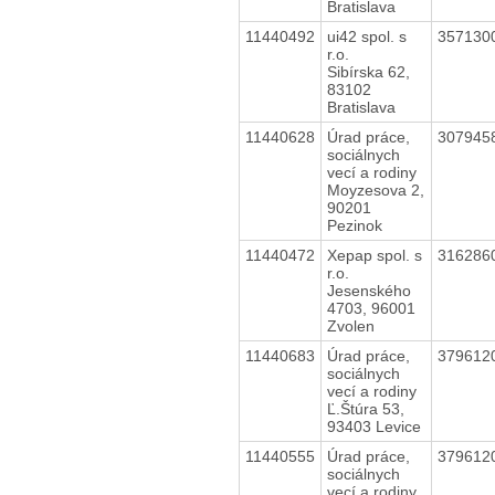
Bratislava
11440492
ui42 spol. s
357130
r.o.
Sibírska 62,
83102
Bratislava
11440628
Úrad práce,
307945
sociálnych
vecí a rodiny
Moyzesova 2,
90201
Pezinok
11440472
Xepap spol. s
316286
r.o.
Jesenského
4703, 96001
Zvolen
11440683
Úrad práce,
379612
sociálnych
vecí a rodiny
Ľ.Štúra 53,
93403 Levice
11440555
Úrad práce,
379612
sociálnych
vecí a rodiny