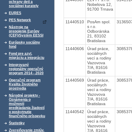
ochrany detí a
Nobelova 12,
sociálnej kurately
91700 Trnava
EURES
PES Network
11440510
PosAm spol.
313650
s r.o.
Nástroje na
Odborárska
prepojenie Európy
(CEF)/Systém EESSI
21, 83102
Bratislava
Európsky sociálny
fond
11440606
Úrad práce,
308537
sociálnych
Fond pre azyl,
vecí a rodiny
migráciu a integráciu
Vazovova
Integrovaný
7/A, 81616
regionálny operačný
Bratislava
program 2014 - 2020
11440569
Úrad práce,
308537
Operačný program
Kvalita životného
sociálnych
prostredia
vecí a rodiny
Vazovova
Národné projekty -
7/A, 81616
Oznámenia o
Bratislava
možnosti
predkladania žiadostí
11440542
Úrad práce,
308537
o poskytnutie
sociálnych
finančného príspevku
vecí a rodiny
Štatistiky
Vazovova
7/A, 81616
Zverejňovanie zmlúv,