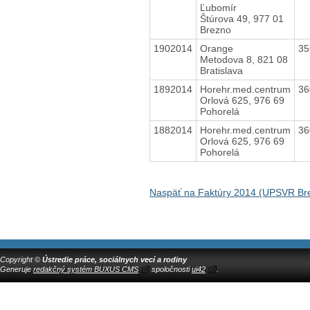
Ľubomír
Štúrova 49, 977 01
Brezno
1902014
Orange
35
Metodova 8, 821 08
Bratislava
1892014
Horehr.med.centrum
36
Orlová 625, 976 69
Pohorelá
1882014
Horehr.med.centrum
36
Orlová 625, 976 69
Pohorelá
Naspäť na Faktúry 2014 (UPSVR Br
Copyright ©
Ústredie práce, sociálnych vecí a rodiny
Generuje
redakčný systém BUXUS CMS
spoločnosti
ui42
.