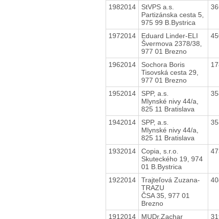
1982014
StVPS a.s.
36
Partizánska cesta 5,
975 99 B.Bystrica
1972014
Eduard Linder-ELI
45
Švermova 2378/38,
977 01 Brezno
1962014
Sochora Boris
17
Tisovská cesta 29,
977 01 Brezno
1952014
SPP, a.s.
35
Mlynské nivy 44/a,
825 11 Bratislava
1942014
SPP, a.s.
35
Mlynské nivy 44/a,
825 11 Bratislava
1932014
Copia, s.r.o.
47
Skuteckého 19, 974
01 B.Bystrica
1922014
Trajteľová Zuzana-
40
TRAZU
ČSA 35, 977 01
Brezno
1912014
MUDr.Zachar
31