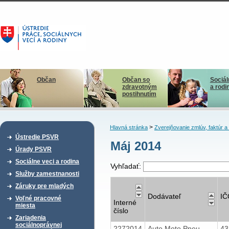
Občan
Občan so
Sociál
zdravotným
a rodi
postihnutím
>
Hlavná stránka
Zverejňovanie zmlúv, faktúr 
Ústredie PSVR
Máj 2014
Úrady PSVR
Sociálne veci a rodina
Vyhľadať:
Služby zamestnanosti
Záruky pre mladých
Dodávateľ
IČ
Voľné pracovné
Interné
miesta
číslo
Zariadenia
sociálnoprávnej
2272014
Auto Moto Pneu
43