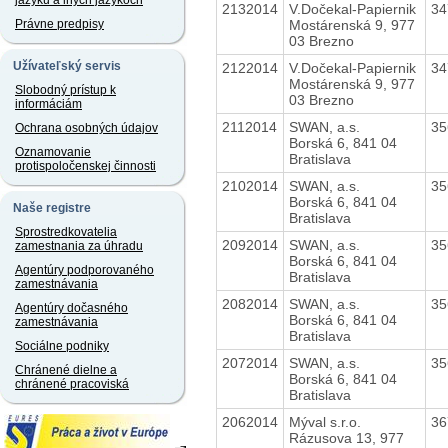
jazyku a iných jazykoch
2132014
V.Dočekal-Papiernik
34
Mostárenská 9, 977
Právne predpisy
03 Brezno
Užívateľský servis
2122014
V.Dočekal-Papiernik
34
Mostárenská 9, 977
Slobodný prístup k
03 Brezno
informáciám
2112014
SWAN, a.s.
35
Ochrana osobných údajov
Borská 6, 841 04
Oznamovanie
Bratislava
protispoločenskej činnosti
2102014
SWAN, a.s.
35
Borská 6, 841 04
Naše registre
Bratislava
Sprostredkovatelia
2092014
SWAN, a.s.
35
zamestnania za úhradu
Borská 6, 841 04
Agentúry podporovaného
Bratislava
zamestnávania
2082014
SWAN, a.s.
35
Agentúry dočasného
Borská 6, 841 04
zamestnávania
Bratislava
Sociálne podniky
2072014
SWAN, a.s.
35
Chránené dielne a
Borská 6, 841 04
chránené pracoviská
Bratislava
2062014
Mýval s.r.o.
36
Rázusova 13, 977