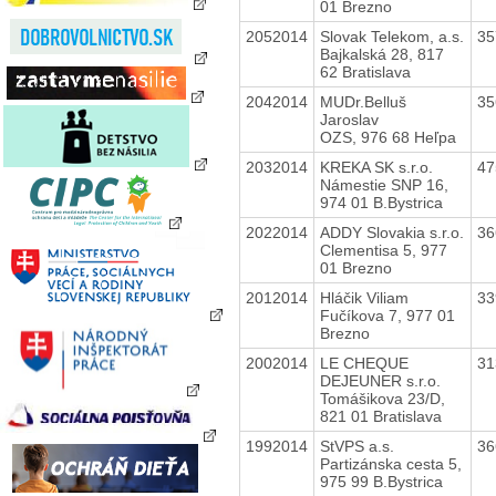
01 Brezno
2052014
Slovak Telekom, a.s.
35
Bajkalská 28, 817
62 Bratislava
2042014
MUDr.Belluš
35
Jaroslav
OZS, 976 68 Heľpa
2032014
KREKA SK s.r.o.
47
Námestie SNP 16,
974 01 B.Bystrica
2022014
ADDY Slovakia s.r.o.
36
Clementisa 5, 977
01 Brezno
2012014
Hláčik Viliam
33
Fučíkova 7, 977 01
Brezno
2002014
LE CHEQUE
31
DEJEUNER s.r.o.
Tomášikova 23/D,
821 01 Bratislava
1992014
StVPS a.s.
36
Partizánska cesta 5,
975 99 B.Bystrica