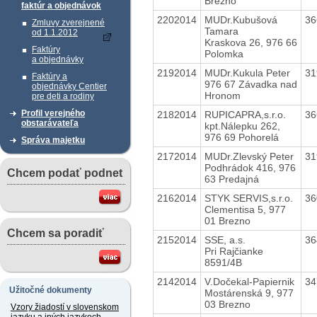
Brezno
faktúr a objednávok
2202014
MUDr.Kubušová
36
Zmluvy zverejnené
Tamara
od 1.1.2012
Kraskova 26, 976 66
Faktúry
Polomka
a objednávky
2192014
MUDr.Kukula Peter
31
Faktúry a
976 67 Závadka nad
objednávky Centier
Hronom
pre deti a rodiny
Profil verejného
2182014
RUPICAPRA,s.r.o.
36
obstarávateľa
kpt.Nálepku 262,
976 69 Pohorelá
Správa majetku
2172014
MUDr.Zlevský Peter
31
Podhrádok 416, 976
Chcem podať podnet
63 Predajná
2162014
STYK SERVIS,s.r.o.
36
Clementisa 5, 977
01 Brezno
Chcem sa poradiť
2152014
SSE, a.s.
36
Pri Rajčianke
8591/4B
2142014
V.Dočekal-Papiernik
34
Užitočné dokumenty
Mostárenská 9, 977
03 Brezno
Vzory žiadostí v slovenskom