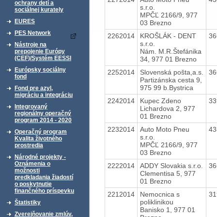
ochrany detí a
s.r.o.
sociálnej kurately
MPČĽ 2166/9, 977
EURES
03 Brezno
PES Network
2262014
KROŠLÁK - DENT
36
s.r.o.
Nástroje na
Nám. M.R.Štefánika
prepojenie Európy
(CEF)/Systém EESSI
34, 977 01 Brezno
Európsky sociálny
2252014
Slovenská pošta,a.s.
36
fond
Partizánska cesta 9,
975 99 b.Bystrica
Fond pre azyl,
migráciu a integráciu
2242014
Kupec Zdeno
33
Integrovaný
Lichardova 2, 977
regionálny operačný
01 Brezno
program 2014 - 2020
2232014
Auto Moto Pneu
43
Operačný program
s.r.o.
Kvalita životného
MPČĽ 2166/9, 977
prostredia
03 Brezno
Národné projekty -
Oznámenia o
2222014
ADDY Slovakia s.r.o.
36
možnosti
Clementisa 5, 977
predkladania žiadostí
01 Brezno
o poskytnutie
finančného príspevku
2212014
Nemocnica s
31
poliklinikou
Štatistiky
Banisko 1, 977 01
Zverejňovanie zmlúv,