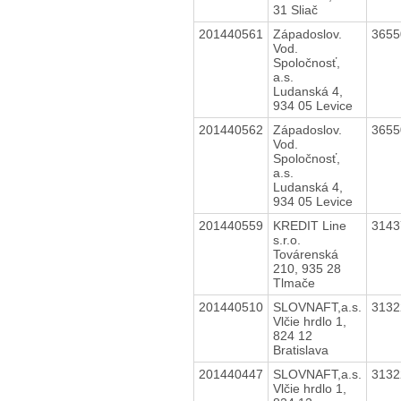
31 Sliač
201440561
Západoslov.
365
Vod.
Spoločnosť,
a.s.
Ludanská 4,
934 05 Levice
201440562
Západoslov.
365
Vod.
Spoločnosť,
a.s.
Ludanská 4,
934 05 Levice
201440559
KREDIT Line
314
s.r.o.
Továrenská
210, 935 28
Tlmače
201440510
SLOVNAFT,a.s.
313
Vlčie hrdlo 1,
824 12
Bratislava
201440447
SLOVNAFT,a.s.
313
Vlčie hrdlo 1,