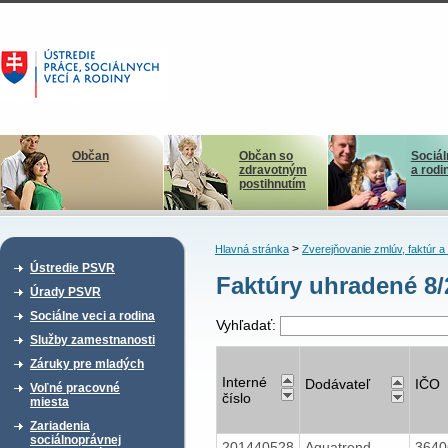
Občan
Občan so
Sociál
zdravotným
a rodi
postihnutím
>
Hlavná stránka
Zverejňovanie zmlúv, faktúr 
Ústredie PSVR
Faktúry uhradené 8
Úrady PSVR
Sociálne veci a rodina
Vyhľadať:
Služby zamestnanosti
Záruky pre mladých
Interné
Dodávateľ
IČO
Voľné pracovné
číslo
miesta
Zariadenia
sociálnoprávnej
201440528
Aquatrend,
364