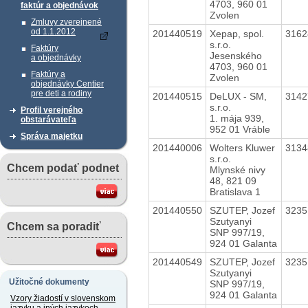
4703, 960 01
faktúr a objednávok
Zvolen
Zmluvy zverejnené
od 1.1.2012
201440519
Xepap, spol.
316
s.r.o.
Faktúry
Jesenského
a objednávky
4703, 960 01
Faktúry a
Zvolen
objednávky Centier
pre deti a rodiny
201440515
DeLUX - SM,
314
s.r.o.
Profil verejného
1. mája 939,
obstarávateľa
952 01 Vráble
Správa majetku
201440006
Wolters Kluwer
313
s.r.o.
Chcem podať podnet
Mlynské nivy
48, 821 09
Bratislava 1
201440550
SZUTEP, Jozef
323
Szutyanyi
Chcem sa poradiť
SNP 997/19,
924 01 Galanta
201440549
SZUTEP, Jozef
323
Szutyanyi
Užitočné dokumenty
SNP 997/19,
924 01 Galanta
Vzory žiadostí v slovenskom