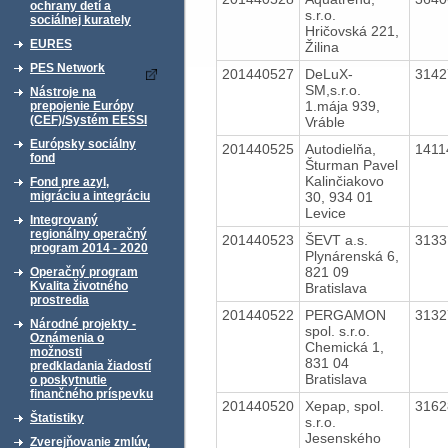
ochrany detí a
s.r.o.
sociálnej kurately
Hričovská 221,
EURES
Žilina
PES Network
201440527
DeLuX-
314
SM,s.r.o.
Nástroje na
1.mája 939,
prepojenie Európy
(CEF)/Systém EESSI
Vráble
Európsky sociálny
201440525
Autodielňa,
141
fond
Šturman Pavel
Kalinčiakovo
Fond pre azyl,
30, 934 01
migráciu a integráciu
Levice
Integrovaný
regionálny operačný
201440523
ŠEVT a.s.
313
program 2014 - 2020
Plynárenská 6,
821 09
Operačný program
Kvalita životného
Bratislava
prostredia
201440522
PERGAMON
313
Národné projekty -
spol. s.r.o.
Oznámenia o
Chemická 1,
možnosti
831 04
predkladania žiadostí
Bratislava
o poskytnutie
finančného príspevku
201440520
Xepap, spol.
316
Štatistiky
s.r.o.
Jesenského
Zverejňovanie zmlúv,