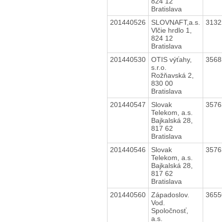
824 12
Bratislava
201440526
SLOVNAFT,a.s.
313
Vlčie hrdlo 1,
824 12
Bratislava
201440530
OTIS výťahy,
356
s.r.o.
Rožňavská 2,
830 00
Bratislava
201440547
Slovak
357
Telekom, a.s.
Bajkalská 28,
817 62
Bratislava
201440546
Slovak
357
Telekom, a.s.
Bajkalská 28,
817 62
Bratislava
201440560
Západoslov.
365
Vod.
Spoločnosť,
a.s.