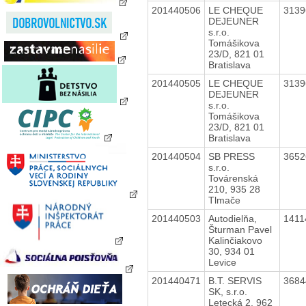
201440506
LE CHEQUE
313
DEJEUNER
s.r.o.
Tomášikova
23/D, 821 01
Bratislava
201440505
LE CHEQUE
313
DEJEUNER
s.r.o.
Tomášikova
23/D, 821 01
Bratislava
201440504
SB PRESS
365
s.r.o.
Továrenská
210, 935 28
Tlmače
201440503
Autodielňa,
141
Šturman Pavel
Kalinčiakovo
30, 934 01
Levice
201440471
B.T. SERVIS
368
SK, s.r.o.
Letecká 2, 962