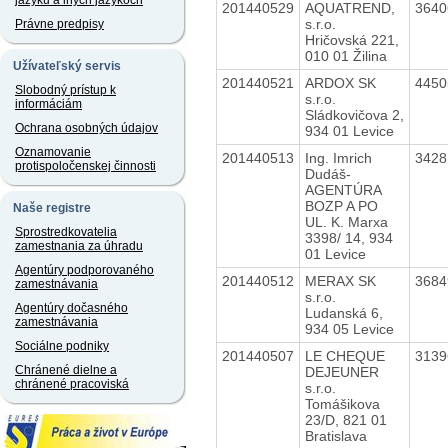
jazyku a iných jazykoch
201440529
AQUATREND,
364
s.r.o.
Právne predpisy
Hričovská 221,
010 01 Žilina
Užívateľský servis
201440521
ARDOX SK
445
Slobodný prístup k
s.r.o.
informáciám
Sládkovičova 2,
Ochrana osobných údajov
934 01 Levice
Oznamovanie
201440513
Ing. Imrich
342
protispoločenskej činnosti
Dudáš-
AGENTÚRA
BOZP A PO
Naše registre
UL. K. Marxa
Sprostredkovatelia
3398/ 14, 934
zamestnania za úhradu
01 Levice
Agentúry podporovaného
201440512
MERAX SK
368
zamestnávania
s.r.o.
Agentúry dočasného
Ludanská 6,
zamestnávania
934 05 Levice
Sociálne podniky
201440507
LE CHEQUE
313
Chránené dielne a
DEJEUNER
chránené pracoviská
s.r.o.
Tomášikova
23/D, 821 01
Bratislava