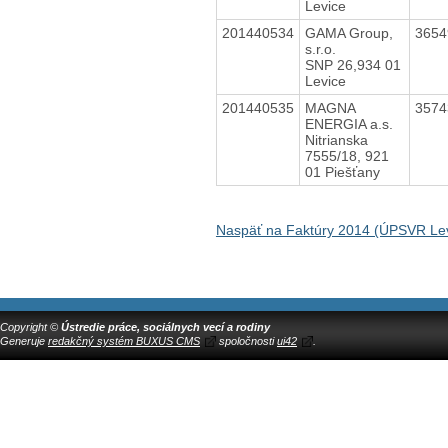
Levice
201440534
GAMA Group,
365
s.r.o.
SNP 26,934 01
Levice
201440535
MAGNA
357
ENERGIA a.s.
Nitrianska
7555/18, 921
01 Piešťany
Naspäť na Faktúry 2014 (ÚPSVR Lev
Copyright ©
Ústredie práce, sociálnych vecí a rodiny
Generuje
redakčný systém BUXUS CMS
spoločnosti
ui42
.