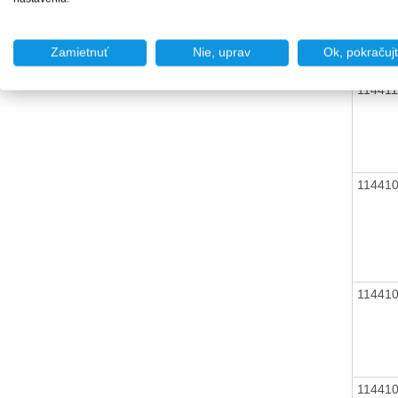
Zamietnuť
Nie, uprav
Ok, pokračuj
114411
11441
11441
11441