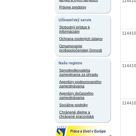
jazyku a iných jazykoch
11441
Právne predpisy
Užívateľský servis
Slobodný prístup k
informáciám
11441
Ochrana osobných údajov
Oznamovanie
protispoločenskej činnosti
Naše registre
11441
Sprostredkovatelia
zamestnania za úhradu
Agentúry podporovaného
zamestnávania
Agentúry dočasného
zamestnávania
11441
Sociálne podniky
Chránené dielne a
chránené pracoviská