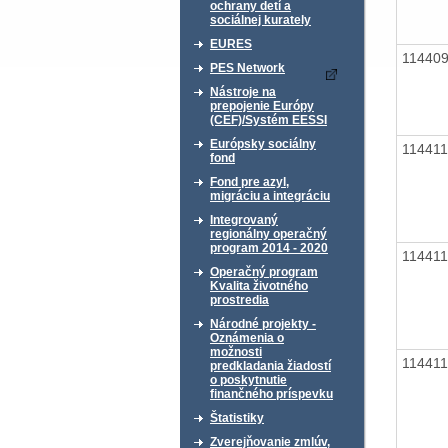
ochrany detí a
sociálnej kurately
EURES
11440
PES Network
Nástroje na
prepojenie Európy
(CEF)/Systém EESSI
Európsky sociálny
11441
fond
Fond pre azyl,
migráciu a integráciu
Integrovaný
regionálny operačný
program 2014 - 2020
11441
Operačný program
Kvalita životného
prostredia
Národné projekty -
Oznámenia o
možnosti
11441
predkladania žiadostí
o poskytnutie
finančného príspevku
Štatistiky
Zverejňovanie zmlúv,