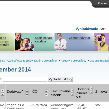
Kontakt
Vyhľadávanie
n so
Sociálne veci
Zamestnávateľ
votným
a rodina
ihnutím
>
>
>
ánka
Zverejňovanie zmlúv, faktúr a objednávok
Faktúry a objednávky
Ústredie Bratisl
ember 2014
ť:
Hodnota
Faktúrované
Dodávateľ
IČO
Zmluva
plnenia
plnenie
v €
162
Yegon s.r.o.
35797924
webhostingové
63,46
xxx
Kopčianska
služby pre
[$EUR]