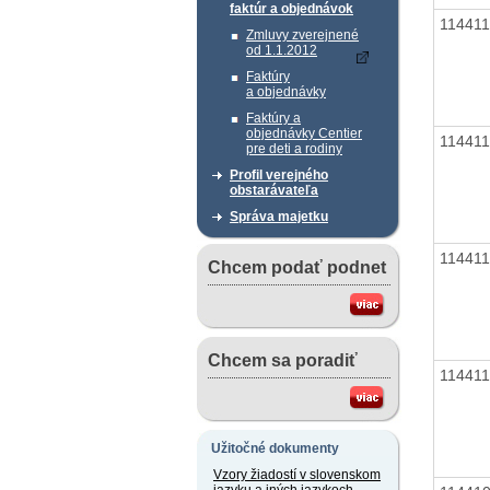
faktúr a objednávok
11441
Zmluvy zverejnené
od 1.1.2012
Faktúry
a objednávky
Faktúry a
objednávky Centier
11441
pre deti a rodiny
Profil verejného
obstarávateľa
Správa majetku
11441
Chcem podať podnet
Chcem sa poradiť
11441
Užitočné dokumenty
Vzory žiadostí v slovenskom