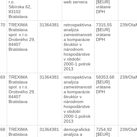
r.o.
web servera
[$EUR]
Sibírska 62,
vrátane
83102
DPH
Bratislava
970
TREXIMA
31364381
retrospektívna
7315,55
239/OIa
Bratislava
analýza
[$EUR]
spol. s r.o.
zamestnanosti
vrátane
Drobného 29,
a komparácie
DPH
84407
štruktúr v
Bratislava
národnom
hospodárstve
v období
2000-1.polrok
2013
969
TREXIMA
31364381
retrospektívna
58353,68
239/OIa
Bratislava
analýza
[$EUR]
spol. s r.o.
zamestnanosti
vrátane
Drobného 29,
a komparácie
DPH
84407
štruktúr v
Bratislava
národnom
hospodárstve
v období
2000-1.polrok
2013
968
TREXIMA
31364381
demografická
7254,92
239/OIa
Bratislava
analýza a
[$EUR]