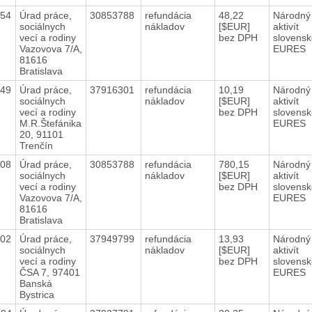
154
Úrad práce,
30853788
refundácia
48,22
Národný
sociálnych
nákladov
[$EUR]
aktivít
vecí a rodiny
bez DPH
slovens
Vazovova 7/A,
EURES
81616
Bratislava
149
Úrad práce,
37916301
refundácia
10,19
Národný
sociálnych
nákladov
[$EUR]
aktivít
vecí a rodiny
bez DPH
slovens
M.R.Štefánika
EURES
20, 91101
Trenčín
108
Úrad práce,
30853788
refundácia
780,15
Národný
sociálnych
nákladov
[$EUR]
aktivít
vecí a rodiny
bez DPH
slovens
Vazovova 7/A,
EURES
81616
Bratislava
102
Úrad práce,
37949799
refundácia
13,93
Národný
sociálnych
nákladov
[$EUR]
aktivít
vecí a rodiny
bez DPH
slovens
ČSA 7, 97401
EURES
Banská
Bystrica