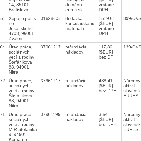
14, 85101
doménu
vrátane
Bratislava
eures.sk
DPH
951
Xepap spol. s
31628605
dodávka
1519,61
399/OV
r.o.
kancelárskeho
[$EUR]
Jesenského
materiálu
vrátane
4703, 96001
DPH
Zvolen
164
Úrad práce,
37961217
refundácia
117,86
139/OV
sociálnych
nákladov
[$EUR]
vecí a rodiny
bez DPH
Štefánikova
88, 94901
Nitra
172
Úrad práce,
37961217
refundácia
438,41
Národný
sociálnych
nákladov
[$EUR]
aktivít
vecí a rodiny
bez DPH
slovens
Štefánikova
EURES
88, 94901
Nitra
171
Úrad práce,
37961195
refundácia
3,54
Národný
sociálnych
nákladov
[$EUR]
aktivít
vecí a rodiny
bez DPH
slovens
M.R.Štefánika
EURES
9, 94501
Komárno