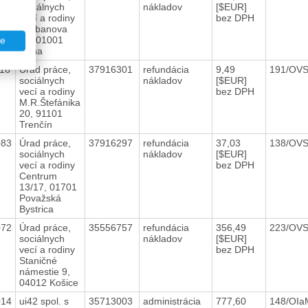
sociálnych
nákladov
[$EUR]
vecí a rodiny
bez DPH
Hurbanova
16, 01001
te
Žilina
16
Úrad práce,
37916301
refundácia
9,49
191/OV
sociálnych
nákladov
[$EUR]
vecí a rodiny
bez DPH
M.R.Štefánika
20, 91101
Trenčín
083
Úrad práce,
37916297
refundácia
37,03
138/OVS
sociálnych
nákladov
[$EUR]
vecí a rodiny
bez DPH
Centrum
13/17, 01701
Považská
Bystrica
072
Úrad práce,
35556757
refundácia
356,49
223/OV
sociálnych
nákladov
[$EUR]
vecí a rodiny
bez DPH
Staničné
námestie 9,
04012 Košice
014
ui42 spol. s
35713003
administrácia
777,60
148/OIa