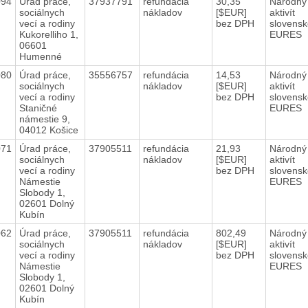
094
Úrad práce,
37937791
refundácia
30,35
Národný
sociálnych
nákladov
[$EUR]
aktivít
vecí a rodiny
bez DPH
slovens
Kukorelliho 1,
EURES
06601
Humenné
080
Úrad práce,
35556757
refundácia
14,53
Národný
sociálnych
nákladov
[$EUR]
aktivít
vecí a rodiny
bez DPH
slovens
Staničné
EURES
námestie 9,
04012 Košice
071
Úrad práce,
37905511
refundácia
21,93
Národný
sociálnych
nákladov
[$EUR]
aktivít
vecí a rodiny
bez DPH
slovens
Námestie
EURES
Slobody 1,
02601 Dolný
Kubín
062
Úrad práce,
37905511
refundácia
802,49
Národný
sociálnych
nákladov
[$EUR]
aktivít
vecí a rodiny
bez DPH
slovens
Námestie
EURES
Slobody 1,
02601 Dolný
Kubín