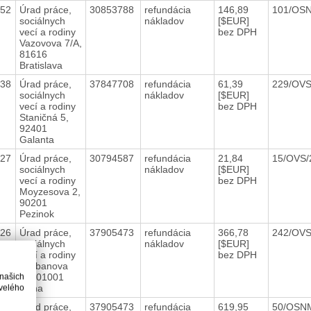
152
Úrad práce,
30853788
refundácia
146,89
101/OS
sociálnych
nákladov
[$EUR]
vecí a rodiny
bez DPH
Vazovova 7/A,
81616
Bratislava
138
Úrad práce,
37847708
refundácia
61,39
229/OV
sociálnych
nákladov
[$EUR]
vecí a rodiny
bez DPH
Staničná 5,
92401
Galanta
127
Úrad práce,
30794587
refundácia
21,84
15/OVS
sociálnych
nákladov
[$EUR]
vecí a rodiny
bez DPH
Moyzesova 2,
90201
Pezinok
126
Úrad práce,
37905473
refundácia
366,78
242/OV
sociálnych
nákladov
[$EUR]
vecí a rodiny
bez DPH
Hurbanova
16, 01001
 našich
Žilina
velého
125
Úrad práce,
37905473
refundácia
619,95
50/OSN