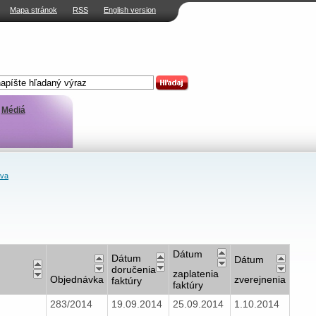
Mapa stránok
RSS
English version
Médiá
ava
Dátum
Dátum
Dátum
doručenia
zaplatenia
Objednávka
zverejnenia
faktúry
faktúry
283/2014
19.09.2014
25.09.2014
1.10.2014