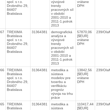
spol. s r.o.
vývojové
vrátane
Drobného 29,
trendy
DPH
84407
pracovných síl
Bratislava
v období
2001-2010 a
2011-1.polrok
2013
967
TREXIMA
31364381
demografická
57870,06
239/OIa
Bratislava
analýza a
[$EUR]
spol. s r.o.
vývojové
vrátane
Drobného 29,
trendy
DPH
84407
pracovných síl
Bratislava
v období
2001-2010 a
2011-1.polrok
2013
966
TREXIMA
31364381
metodika a
13842,56
239/OIa
Bratislava
sústava
[$EUR]
spol. s r.o.
modelov pre
vrátane
Drobného 29,
tvoerbu a
DPH
84407
verifikáciu
Bratislava
prognóz
vývoja na trhu
práce
965
TREXIMA
31364381
metodika a
110417,44
239/OIa
Bratislava
sústava
[$EUR]