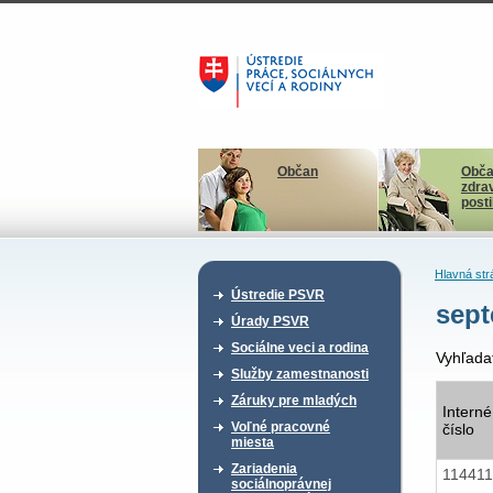
Občan
Obča
zdra
post
Hlavná str
Ústredie PSVR
sept
Úrady PSVR
Sociálne veci a rodina
Vyhľada
Služby zamestnanosti
Záruky pre mladých
Interné
Voľné pracovné
číslo
miesta
Zariadenia
11441
sociálnoprávnej