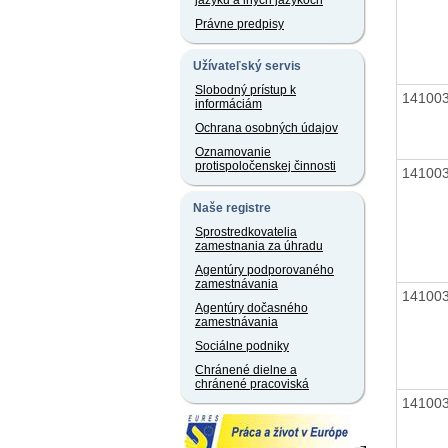
jazyku a iných jazykoch
Právne predpisy
Užívateľský servis
Slobodný prístup k
14100
informáciám
Ochrana osobných údajov
Oznamovanie
protispoločenskej činnosti
14100
Naše registre
Sprostredkovatelia
zamestnania za úhradu
Agentúry podporovaného
zamestnávania
14100
Agentúry dočasného
zamestnávania
Sociálne podniky
Chránené dielne a
chránené pracoviská
14100