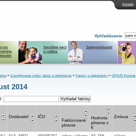
Kontakt
Vyhľadávanie
n so
Sociálne veci
Zamestnávateľ
votným
a rodina
ihnutím
>
>
>
ánka
Zverejňovanie zmlúv, faktúr a objednávok
Faktúry a objednávky
ÚPSVR Pezinok
st 2014
ť:
Dodávateľ
IČO
Zmluva
Hodnota
Faktúrované
plnenia v
plnenie
€
361
FUL-MED
45698287
zdrav. výkony
55,76€
zákon