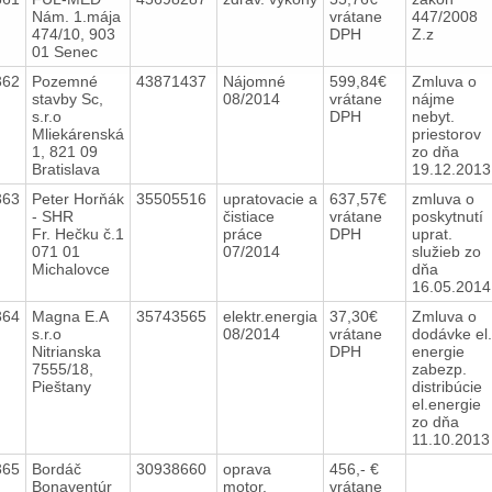
Nám. 1.mája
vrátane
447/2008
474/10, 903
DPH
Z.z
01 Senec
362
Pozemné
43871437
Nájomné
599,84€
Zmluva o
stavby Sc,
08/2014
vrátane
nájme
s.r.o
DPH
nebyt.
Mliekárenská
priestorov
1, 821 09
zo dňa
Bratislava
19.12.201
363
Peter Horňák
35505516
upratovacie a
637,57€
zmluva o
- SHR
čistiace
vrátane
poskytnutí
Fr. Hečku č.1
práce
DPH
uprat.
071 01
07/2014
služieb zo
Michalovce
dňa
16.05.201
364
Magna E.A
35743565
elektr.energia
37,30€
Zmluva o
s.r.o
08/2014
vrátane
dodávke el.
Nitrianska
DPH
energie
7555/18,
zabezp.
Pieštany
distribúcie
el.energie
zo dňa
11.10.201
365
Bordáč
30938660
oprava
456,- €
Bonaventúr
motor.
vrátane