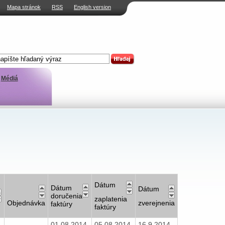
Mapa stránok
RSS
English version
Médiá
Dátum
Dátum
Dátum
doručenia
zaplatenia
Objednávka
zverejnenia
faktúry
faktúry
01.08.2014
05.08.2014
16.9.2014