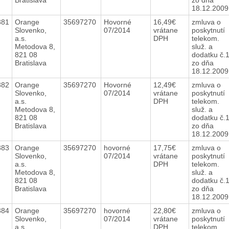
18.12.200
381
Orange
35697270
Hovorné
16,49€
zmluva o
Slovenko,
07/2014
vrátane
poskytnutí
a.s.
DPH
telekom.
Metodova 8,
služ. a
821 08
dodatku č.
Bratislava
zo dňa
18.12.200
382
Orange
35697270
Hovorné
12,49€
zmluva o
Slovenko,
07/2014
vrátane
poskytnutí
a.s.
DPH
telekom.
Metodova 8,
služ. a
821 08
dodatku č.
Bratislava
zo dňa
18.12.200
383
Orange
35697270
hovorné
17,75€
zmluva o
Slovenko,
07/2014
vrátane
poskytnutí
a.s.
DPH
telekom.
Metodova 8,
služ. a
821 08
dodatku č.
Bratislava
zo dňa
18.12.200
384
Orange
35697270
hovorné
22,80€
zmluva o
Slovenko,
07/2014
vrátane
poskytnutí
a.s.
DPH
telekom.