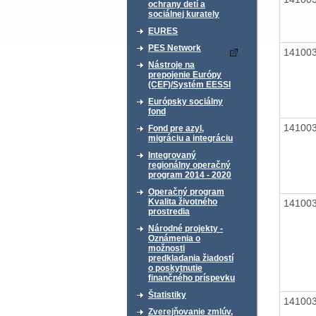
ochrany detí a
sociálnej kurately
EURES
PES Network
14100
Nástroje na
prepojenie Európy
(CEF)/Systém EESSI
Európsky sociálny
fond
14100
Fond pre azyl,
migráciu a integráciu
Integrovaný
regionálny operačný
program 2014 - 2020
Operačný program
Kvalita životného
14100
prostredia
Národné projekty -
Oznámenia o
možnosti
predkladania žiadostí
o poskytnutie
finančného príspevku
Štatistiky
14100
Zverejňovanie zmlúv,