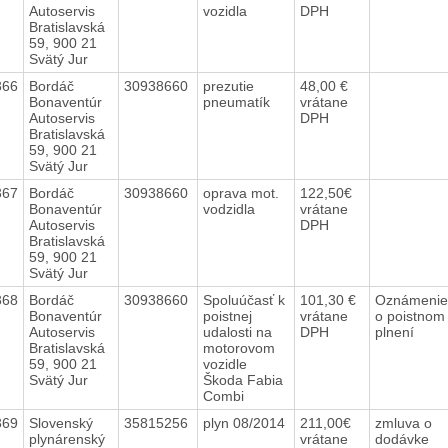
Autoservis
vozidla
DPH
Bratislavská
59, 900 21
Svätý Jur
366
Bordáč
30938660
prezutie
48,00 €
Bonaventúr
pneumatík
vrátane
Autoservis
DPH
Bratislavská
59, 900 21
Svätý Jur
367
Bordáč
30938660
oprava mot.
122,50€
Bonaventúr
vodzidla
vrátane
Autoservis
DPH
Bratislavská
59, 900 21
Svätý Jur
368
Bordáč
30938660
Spoluúčasť k
101,30 €
Oznámenie
Bonaventúr
poistnej
vrátane
o poistnom
Autoservis
udalosti na
DPH
plnení
Bratislavská
motorovom
59, 900 21
vozidle
Svätý Jur
Škoda Fabia
Combi
369
Slovenský
35815256
plyn 08/2014
211,00€
zmluva o
plynárenský
vrátane
dodávke