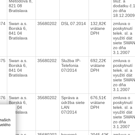
Metodova 8,
služ. a
821 08
dodatku č.
Bratislava
zo dňa
18.12.200
374
Swan a.s.
35680202
DSL 07.2014
132,82€
zmluva o
Borská 6,
vrátane
poskytnutí
841 04
DPH
telek. sl. a
Bratislava
využití dát
siete SWA
zo dňa
3.1.2007
375
Swan a.s.
35680202
Služba IP-
692,22€
zmluva o
Borská 6,
Telefonia
vrátane
poskytnutí
841 04
07/2014
DPH
telek. sl. a
Bratislava
využití dát
siete SWA
zo dňa
3.1.2007
376
Swan a.s.
35680202
Správa a
676,51€
zmluva o
Borská 6,
údržba siete
vrátane
poskytnutí
841 04
LAN
DPH
telek. sl. a
Bratislava
07/2014
využití dát
siete SWA
 našich
zo dňa
velého
3.1.2007
377
Swan a.s.
35680202
hovorné
2045,42€
zmluva o