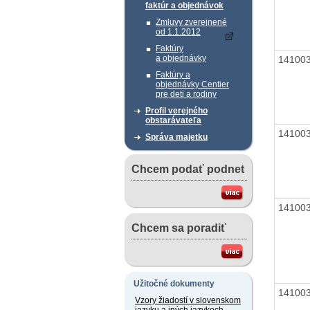
faktúr a objednávok
Zmluvy zverejnené
od 1.1.2012
Faktúry
a objednávky
14100
Faktúry a
objednávky Centier
pre deti a rodiny
Profil verejného
obstarávateľa
14100
Správa majetku
Chcem podať podnet
14100
Chcem sa poradiť
Užitočné dokumenty
14100
Vzory žiadostí v slovenskom