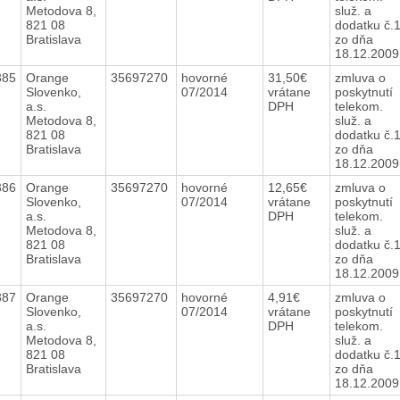
Metodova 8,
služ. a
821 08
dodatku č.
Bratislava
zo dňa
18.12.200
385
Orange
35697270
hovorné
31,50€
zmluva o
Slovenko,
07/2014
vrátane
poskytnutí
a.s.
DPH
telekom.
Metodova 8,
služ. a
821 08
dodatku č.
Bratislava
zo dňa
18.12.200
386
Orange
35697270
hovorné
12,65€
zmluva o
Slovenko,
07/2014
vrátane
poskytnutí
a.s.
DPH
telekom.
Metodova 8,
služ. a
821 08
dodatku č.
Bratislava
zo dňa
18.12.200
387
Orange
35697270
hovorné
4,91€
zmluva o
Slovenko,
07/2014
vrátane
poskytnutí
a.s.
DPH
telekom.
Metodova 8,
služ. a
821 08
dodatku č.
Bratislava
zo dňa
18.12.200