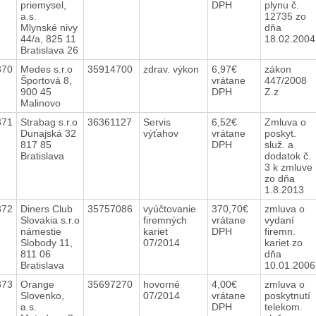
priemysel,
DPH
plynu č.
a.s.
12735 zo
Mlynské nivy
dňa
44/a, 825 11
18.02.200
Bratislava 26
370
Medes s.r.o
35914700
zdrav. výkon
6,97€
zákon
Športová 8,
vrátane
447/2008
900 45
DPH
Z.z
Malinovo
371
Strabag s.r.o
36361127
Servis
6,52€
Zmluva o
Dunajská 32
výťahov
vrátane
poskyt.
817 85
DPH
služ. a
Bratislava
dodatok č.
3 k zmluve
zo dňa
1.8.2013
372
Diners Club
35757086
vyúčtovanie
370,70€
zmluva o
Slovakia s.r.o
firemných
vrátane
vydaní
námestie
kariet
DPH
firemn.
Slobody 11,
07/2014
kariet zo
811 06
dňa
Bratislava
10.01.200
373
Orange
35697270
hovorné
4,00€
zmluva o
Slovenko,
07/2014
vrátane
poskytnutí
a.s.
DPH
telekom.