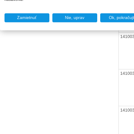
Zamietnuť
Nie, uprav
Ok, pokračuj
14100
14100
14100