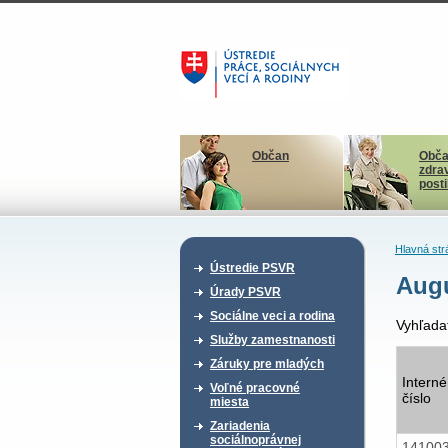
Občan
Obča
zdra
post
Hlavná str
Ústredie PSVR
Augu
Úrady PSVR
Sociálne veci a rodina
Vyhľada
Služby zamestnanosti
Záruky pre mladých
Interné
Voľné pracovné
číslo
miesta
Zariadenia
sociálnoprávnej
14100