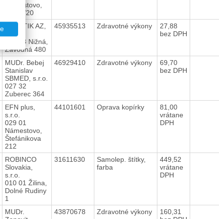
Námestovo,
ČK 66/20
PRAKTIK AZ,
45935513
Zdravotné výkony
27,88
te
s.r.o.
bez DPH
027 43 Nižná,
Závodná 480
MUDr. Bebej
46929410
Zdravotné výkony
69,70
Stanislav
bez DPH
SBMED, s.r.o.
027 32
Zuberec 364
EFN plus,
44101601
Oprava kopírky
81,00
s.r.o.
vrátane
029 01
DPH
Námestovo,
Štefánikova
212
ROBINCO
31611630
Samolep. štítky,
449,52
Slovakia,
farba
vrátane
s.r.o.
DPH
010 01 Žilina,
Dolné Rudiny
1
MUDr.
43870678
Zdravotné výkony
160,31