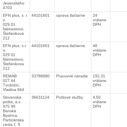
Jesenského
4703
EFN plus, s. r.
44101601
oprava tlačiarne
24
o.
vrátane
029 01
DPH
Námestovo,
Štefániková
212
EFN plus, s.r.
44101601
oprava tlačiarne
48
o.
vrátane
029 01
DPH
Námestovo,
Štefánikova
212
REMAB
33788880
Pracovné náradie
192,31
027 44
vrátane
Tvrdošín,
DPH
Vladina 664
Slovenská
36631124
Poštové služby
4,50
pošta, a.s.
vrátane
975 99
DPH
Banská
Bystrica,
Partizánska
cesta č. 9