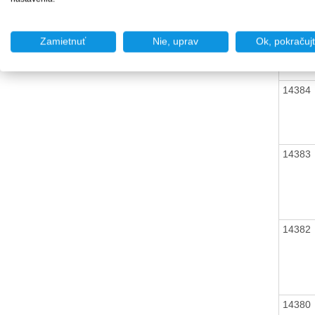
14385
Zamietnuť
Nie, uprav
Ok, pokračuj
14384
14383
14382
14380