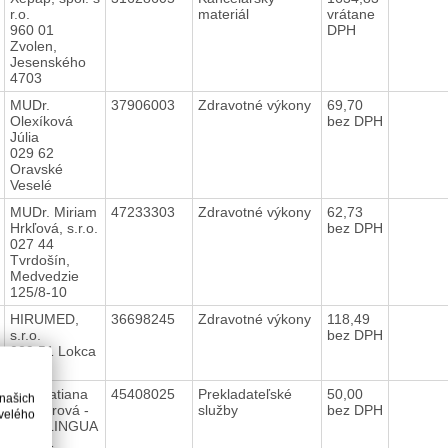
r.o.
materiál
vrátane
960 01
DPH
Zvolen,
Jesenského
4703
MUDr.
37906003
Zdravotné výkony
69,70
Olexíková
bez DPH
Júlia
029 62
Oravské
Veselé
MUDr. Miriam
47233303
Zdravotné výkony
62,73
Hrkľová, s.r.o.
bez DPH
027 44
Tvrdošín,
Medvedzie
125/8-10
HIRUMED,
36698245
Zdravotné výkony
118,49
s.r.o.
bez DPH
029 51 Lokca
274
Mgr. Tatiana
45408025
Prekladateľské
50,00
 našich
Gašparová -
služby
bez DPH
velého
PLUSLINGUA
029 01