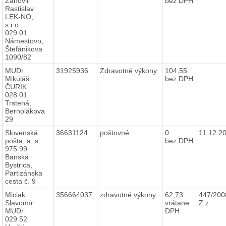
Zanovit
bez DPH
Rastislav
LEK-NO,
s.r.o.
029 01
Námestovo,
Štefánikova
1090/82
MUDr.
31925936
Zdravotné výkony
104,55
Mikuláš
bez DPH
ČURIK
028 01
Trstená,
Bernolákova
29
Slovenská
36631124
poštovné
0
11.12.2
pošta, a. s.
bez DPH
975 99
Banská
Bystrica,
Partizánska
cesta č. 9
Miciak
356664037
zdravotné výkony
62,73
447/200
Slavomír
vrátane
Z.z
MUDr.
DPH
029 52