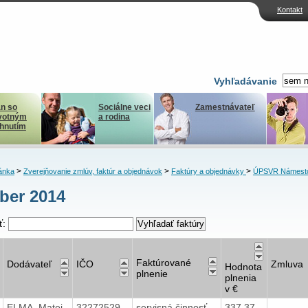
Kontakt
Vyhľadávanie
n so
Sociálne veci
Zamestnávateľ
votným
a rodina
ihnutím
>
>
>
ánka
Zverejňovanie zmlúv, faktúr a objednávok
Faktúry a objednávky
ÚPSVR Námest
ber 2014
ť:
Faktúrované
Dodávateľ
IČO
Zmluva
Hodnota
plnenie
plnenia
v €
ELMA, Matej
32272529
servisná činnosť
337,37