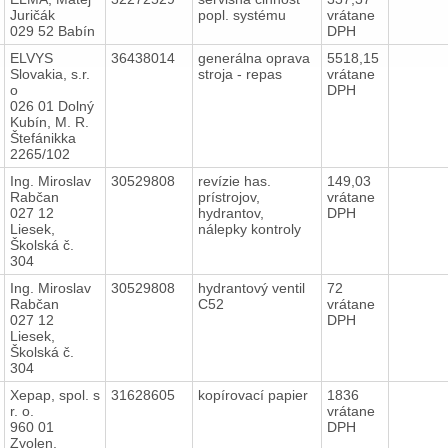
Juričák
popl. systému
vrátane
029 52 Babín
DPH
ELVYS
36438014
generálna oprava
5518,15
Slovakia, s.r.
stroja - repas
vrátane
o
DPH
026 01 Dolný
Kubín, M. R.
Štefánikka
2265/102
Ing. Miroslav
30529808
revízie has.
149,03
Rabčan
prístrojov,
vrátane
027 12
hydrantov,
DPH
Liesek,
nálepky kontroly
Školská č.
304
Ing. Miroslav
30529808
hydrantový ventil
72
Rabčan
C52
vrátane
027 12
DPH
Liesek,
Školská č.
304
Xepap, spol. s
31628605
kopírovací papier
1836
r. o.
vrátane
960 01
DPH
Zvolen,