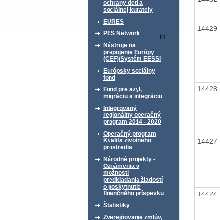
ochrany detí a
sociálnej kurately
EURES
14429
PES Network
Nástroje na
prepojenie Európy
(CEF)/Systém EESSI
Európsky sociálny
fond
14428
Fond pre azyl,
migráciu a integráciu
Integrovaný
regionálny operačný
program 2014 - 2020
Operačný program
Kvalita životného
14427
prostredia
Národné projekty -
Oznámenia o
možnosti
predkladania žiadostí
o poskytnutie
14424
finančného príspevku
Štatistiky
Zverejňovanie zmlúv,