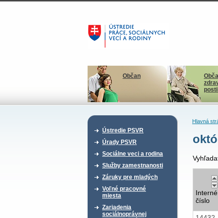
Občan
Obča
zdra
post
Hlavná str
Ústredie PSVR
októ
Úrady PSVR
Sociálne veci a rodina
Vyhľada
Služby zamestnanosti
Záruky pre mladých
Voľné pracovné
Interné
miesta
číslo
Zariadenia
sociálnoprávnej
14432