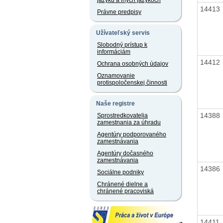
jazyku a iných jazykoch
14413
Právne predpisy
Užívateľský servis
Slobodný prístup k
informáciám
14412
Ochrana osobných údajov
Oznamovanie
protispoločenskej činnosti
Naše registre
14388
Sprostredkovatelia
zamestnania za úhradu
Agentúry podporovaného
zamestnávania
Agentúry dočasného
zamestnávania
14386
Sociálne podniky
Chránené dielne a
chránené pracoviská
14411