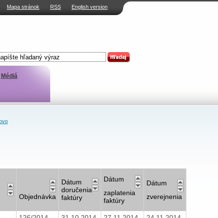
Mapa stránok
RSS
English version
Médiá
ovo
Dátum
Dátum
Dátum
doručenia
zaplatenia
Objednávka
zverejnenia
faktúry
faktúry
126/2014
31.10.2014
27.11.2014
24.11.2014