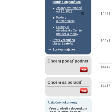
faktúr a objednávok
Zmluvy zverejnené
od 1.1.2012
14423
Faktúry
a objednávky
Faktúry a
objednávky Centier
pre deti a rodiny
14421
Profil verejného
obstarávateľa
Správa majetku
Chcem podať podnet
14417
Chcem sa poradiť
14416
Užitočné dokumenty
Vzory žiadostí v slovenskom