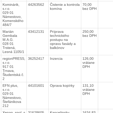
Kominárik,
44263562
Čistenie a kontrola
70,00
s.r.o.
komína
bez DPH
029 01
Námestovo,
Komenského
484/7
Marián
43412131
Príprava
250,00
Gembala
technického
bez DPH
M.A.G.
postupu na
028 01
opravu fasády a
Trstená,
balkónov
Lesná 1105/1
regionPRESS,
36252417
Inzercia
126,00
s.r.o.
vrátane
917 01
DPH
Trnava,
Študentská č.
2
EFN plus,
44101601
Oprava kopírky
131,10
s.r.o.
vrátane
029 01
DPH
Námestovo,
Štefánikova
212
Xepap, spol. s
31628605
Kancelársky
1634,83