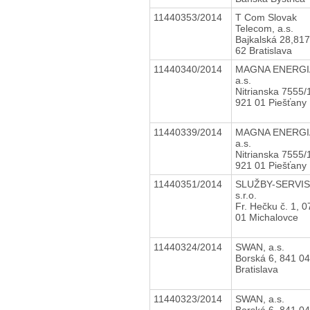
11440353/2014
T Com Slovak
Telecom, a.s.
Bajkalská 28,817
62 Bratislava
11440340/2014
MAGNA ENERGI
a.s.
Nitrianska 7555/
921 01 Piešťany
11440339/2014
MAGNA ENERGI
a.s.
Nitrianska 7555/
921 01 Piešťany
11440351/2014
SLUŽBY-SERVIS
s.r.o.
Fr. Hečku č. 1, 0
01 Michalovce
11440324/2014
SWAN, a.s.
Borská 6, 841 04
Bratislava
11440323/2014
SWAN, a.s.
Borská 6, 841 04