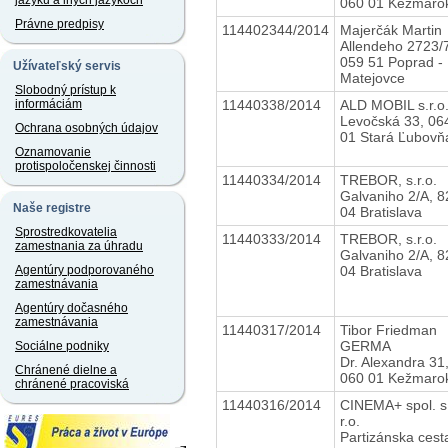
jazyku a iných jazykoch
060 01 Kežmaro
Právne predpisy
114402344/2014
Majerčák Martin
Allendeho 2723/
059 51 Poprad -
Užívateľský servis
Matejovce
Slobodný prístup k
11440338/2014
ALD MOBIL s.r.o
informáciám
Levočská 33, 06
Ochrana osobných údajov
01 Stará Ľubovň
Oznamovanie
protispoločenskej činnosti
11440334/2014
TREBOR, s.r.o.
Galvaniho 2/A, 8
Naše registre
04 Bratislava
Sprostredkovatelia
11440333/2014
TREBOR, s.r.o.
zamestnania za úhradu
Galvaniho 2/A, 8
04 Bratislava
Agentúry podporovaného
zamestnávania
Agentúry dočasného
zamestnávania
11440317/2014
Tibor Friedman
GERMA
Sociálne podniky
Dr. Alexandra 31
Chránené dielne a
060 01 Kežmaro
chránené pracoviská
11440316/2014
CINEMA+ spol. s
r.o.
Partizánska cest