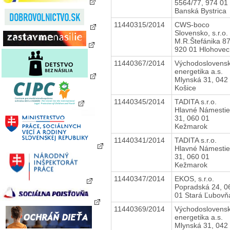
5564/77, 974 01
Banská Bystrica
11440315/2014
CWS-boco
Slovensko, s.r.o.
M.R.Štefánika 87
920 01 Hlohovec
11440367/2014
Východoslovens
energetika a.s.
Mlynská 31, 042
Košice
11440345/2014
TADITA s.r.o.
Hlavné Námestie
31, 060 01
Kežmarok
11440341/2014
TADITA s.r.o.
Hlavné Námestie
31, 060 01
Kežmarok
11440347/2014
EKOS, s.r.o.
Popradská 24, 0
01 Stará Ľubovň
11440369/2014
Východoslovens
energetika a.s.
Mlynská 31, 042