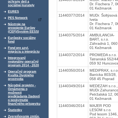
ochrany detí a
Dr. Fischera 7, 
sociálnej kurately
01 Kežmarok
EURES
11440377/2014
MUDr. Šoltýsová
PES Network
Iveta
Dr. Fischera 7, 
Nástroje na
01 Kežmarok
prepojenie Európy
(CEF)/Systém EESSI
11440375/2014
AMBULANCIA-
Európsky sociálny
BART, s.r.o.
fond
Záhradná 1, 060
01 Kežmarok
Fond pre azyl,
migráciu a integráciu
11440372/2014
PROMEDA s.r.o.
Integrovaný
Tatranská 552/44
regionálny operačný
059 92 Huncovc
program 2014 - 2020
11440350/2014
MEDIPRAX, s.r.o
Operačný program
Banícka 803/28,
Kvalita životného
058 45 Poprad
prostredia
Národné projekty -
11440349/2014
MEDEZAH s.r.o.,
Oznámenia o
MUDr.Zahuranc
možnosti
Petržalská 12, 0
predkladania žiadostí
01 Kežmarok
o poskytnutie
finančného príspevku
11440346/2014
MAJER POD
LESOM s.r.o.
Štatistiky
Pod lesom 1346,
Zverejňovanie zmlúv,