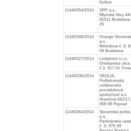
Košice
11440354/2014
SPP, a.s.
Mlynské Nivy 44/
82511 Bratislava
26
11440348/2014
Orange Slovens
a.s.
Metodova č. 8, 
08 Bratislava
11440327/2014
Lindstrom s.r.o.
Orešianska ulica
č.3, 917 01 Trna
11440336/2014
VEOLIA,
Podtatranská
vodárenská
prevádzková
spoločnosť a.s.
Hraničná 662/17
058 89 Poprad
11440364/2014
Slovenská pošta,
a.s.
Partizánska cest
č. 9, 975 99
Banská Bystrica