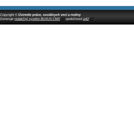
Copyright ©
Ústredie práce, sociálnych vecí a rodiny
Generuje
redakčný systém BUXUS CMS
spoločnosti
ui42
.