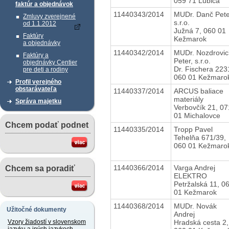
059 71 Ľubica
faktúr a objednávok
11440343/2014
MUDr. Danč Pete
Zmluvy zverejnené
s.r.o.
od 1.1.2012
Južná 7, 060 01
Faktúry
Kežmarok
a objednávky
11440342/2014
MUDr. Nozdrovic
Faktúry a
Peter, s.r.o.
objednávky Centier
Dr. Fischera 223
pre deti a rodiny
060 01 Kežmaro
Profil verejného
obstarávateľa
11440337/2014
ARCUS baliace
materiály
Správa majetku
Verbovčík 21, 07
01 Michalovce
Chcem podať podnet
11440335/2014
Tropp Pavel
Tehelňa 671/39,
060 01 Kežmaro
11440366/2014
Varga Andrej
Chcem sa poradiť
ELEKTRO
Petržalská 11, 0
01 Kežmarok
11440368/2014
MUDr. Novák
Užitočné dokumenty
Andrej
Hradská cesta 2,
Vzory žiadostí v slovenskom