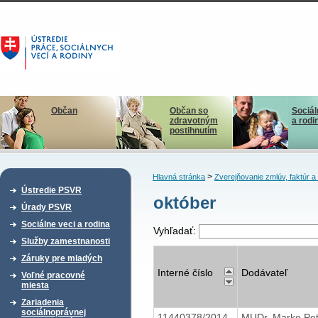
Občan
Občan so
Sociál
zdravotným
a rodi
postihnutím
>
Hlavná stránka
Zverejňovanie zmlúv, faktúr 
Ústredie PSVR
október
Úrady PSVR
Sociálne veci a rodina
Vyhľadať:
Služby zamestnanosti
Záruky pre mladých
Interné číslo
Dodávateľ
Voľné pracovné
miesta
Zariadenia
sociálnoprávnej
11440378/2014
MUDr. Marko Pet