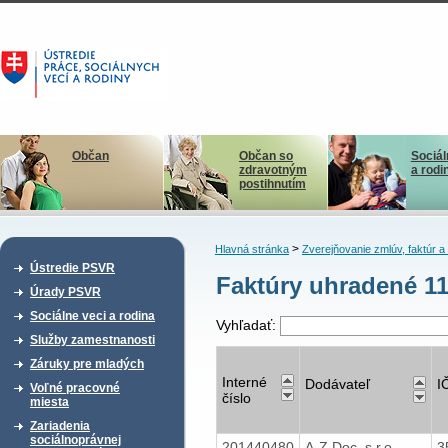
Občan
Občan so
Sociál
zdravotným
a rodi
postihnutím
>
Hlavná stránka
Zverejňovanie zmlúv, faktúr 
Ústredie PSVR
Faktúry uhradené 1
Úrady PSVR
Sociálne veci a rodina
Vyhľadať:
Služby zamestnanosti
Záruky pre mladých
Interné
Dodávateľ
I
Voľné pracovné
číslo
miesta
Zariadenia
sociálnoprávnej
201440480
A-Z Doc, s.r.o.,
3