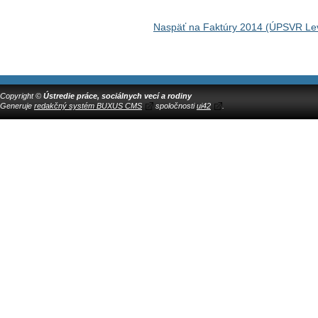
Naspäť na Faktúry 2014 (ÚPSVR Lev
Copyright ©
Ústredie práce, sociálnych vecí a rodiny
Generuje
redakčný systém BUXUS CMS
spoločnosti
ui42
.