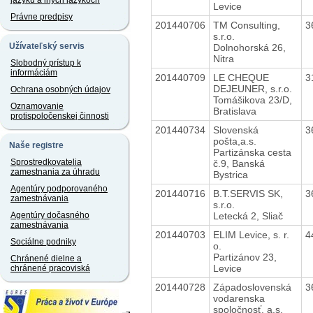
jazyku a iných jazykoch
Levice
Právne predpisy
201440706
TM Consulting,
3
s.r.o.
Užívateľský servis
Dolnohorská 26,
Nitra
Slobodný prístup k
informáciám
201440709
LE CHEQUE
3
DEJEUNER, s.r.o.
Ochrana osobných údajov
Tomášikova 23/D,
Oznamovanie
Bratislava
protispoločenskej činnosti
201440734
Slovenská
3
pošta,a.s.
Naše registre
Partizánska cesta
Sprostredkovatelia
č.9, Banská
zamestnania za úhradu
Bystrica
Agentúry podporovaného
201440716
B.T.SERVIS SK,
3
zamestnávania
s.r.o.
Letecká 2, Sliač
Agentúry dočasného
zamestnávania
201440703
ELIM Levice, s. r.
4
Sociálne podniky
o.
Partizánov 23,
Chránené dielne a
Levice
chránené pracoviská
201440728
Západoslovenská
3
vodarenska
spoločnosť, a.s.