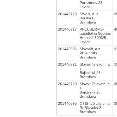
Partizánov 23,
Levice
201440723
SWAN, a. s.
3
Borská 6,
Bratislava
201440717
PNEUSERVIS-
4
autodielna Gyenes
Hronská 3003/5,
Levice
201440696
Slovnaft, a.s.
3
Vlčie hrdlo 1,
Bratislava
201440721
Slovak Telekom, a.
3
s.
Bajkalská 28,
Bratislava
201440720
Slovak Telekom, a.
3
s.
Bajkalská 28,
Bratislava
201440695
OTIS- výťahy s.r.o.
3
Rožňavská 2,
Bratislava