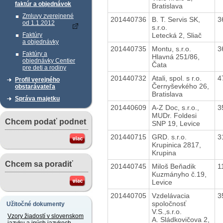
faktúr a objednávok
Bratislava
Zmluvy zverejnené
201440736
B. T. Servis SK,
3
od 1.1.2012
s.r.o.
Letecká 2, Sliač
Faktúry
a objednávky
201440735
Montu, s.r.o.
3
Faktúry a
Hlavná 251/86,
objednávky Centier
Čata
pre deti a rodiny
201440732
Atali, spol. s r.o.
4
Profil verejného
Černyševkého 26,
obstarávateľa
Bratislava
Správa majetku
201440609
A-Z Doc, s.r.o.,
3
MUDr. Foldesi
Chcem podať podnet
SNP 19, Levice
201440715
GRD. s.r.o.
3
Krupinica 2817,
Krupina
Chcem sa poradiť
201440745
Miloš Beňadik
1
Kuzmányho č.19,
Levice
201440705
Vzdelávacia
3
spoločnosť
Užitočné dokumenty
V.S.,s.r.o.
Vzory žiadostí v slovenskom
A. Sládkovičova 2,