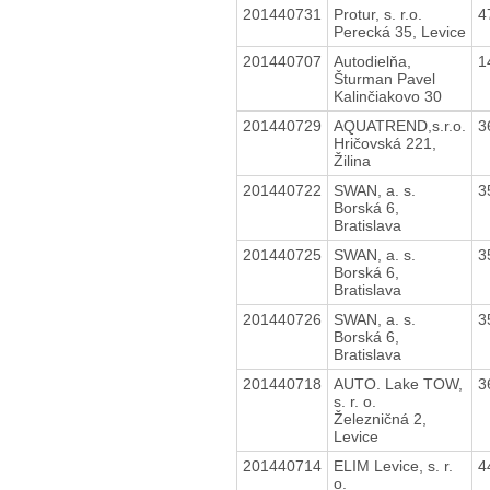
201440731
Protur, s. r.o.
4
Perecká 35, Levice
201440707
Autodielňa,
1
Šturman Pavel
Kalinčiakovo 30
201440729
AQUATREND,s.r.o.
3
Hričovská 221,
Žilina
201440722
SWAN, a. s.
3
Borská 6,
Bratislava
201440725
SWAN, a. s.
3
Borská 6,
Bratislava
201440726
SWAN, a. s.
3
Borská 6,
Bratislava
201440718
AUTO. Lake TOW,
3
s. r. o.
Železničná 2,
Levice
201440714
ELIM Levice, s. r.
4
o.