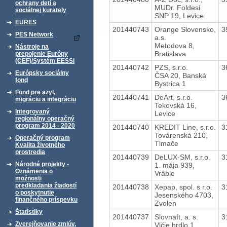
ochrany detí a
MUDr. Foldesi
sociálnej kurately
SNP 19, Levice
EURES
201440743
Orange Slovensko,
3
PES Network
a.s.
Metodova 8,
Nástroje na
Bratislava
prepojenie Európy
(CEF)/Systém EESSI
201440742
PZS, s.r.o.
3
Európsky sociálny
ČSA 20, Banská
fond
Bystrica 1
Fond pre azyl,
201440741
DeArt, s.r.o.
3
migráciu a integráciu
Tekovská 16,
Integrovaný
Levice
regionálny operačný
program 2014 - 2020
201440740
KREDIT Line, s.r.o.
3
Továrenská 210,
Operačný program
Tlmače
Kvalita životného
prostredia
201440739
DeLUX-SM, s.r.o.
3
Národné projekty -
1. mája 939,
Oznámenia o
Vráble
možnosti
predkladania žiadostí
201440738
Xepap, spol. s r.o.
3
o poskytnutie
Jesenského 4703,
finančného príspevku
Zvolen
Štatistiky
201440737
Slovnaft, a. s.
3
Zverejňovanie zmlúv,
Vlčie hrdlo 1,