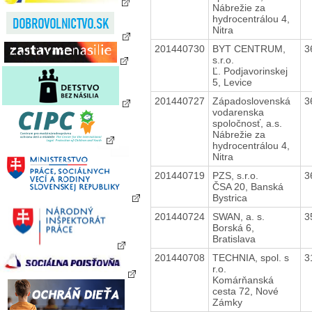
Nábrežie za
hydrocentrálou 4,
Nitra
201440730
BYT CENTRUM,
3
s.r.o.
Ľ. Podjavorinskej
5, Levice
201440727
Západoslovenská
3
vodarenska
spoločnosť, a.s.
Nábrežie za
hydrocentrálou 4,
Nitra
201440719
PZS, s.r.o.
3
ČSA 20, Banská
Bystrica
201440724
SWAN, a. s.
3
Borská 6,
Bratislava
201440708
TECHNIA, spol. s
3
r.o.
Komárňanská
cesta 72, Nové
Zámky