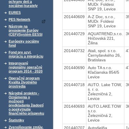
ochrany detí a
MUDr. Foldesi
sociálnej kurately
SNP 19, Levice
EURES
201440609
A-Z Doc, s.r.o.,
3
PES Network
MUDr. Foldesi
SNP 19, Levice
Nástroje na
prepojenie Európy
201440729
AQUATREND,s.r.o.
3
(CEF)/Systém EESSI
Hričovská 221,
Európsky sociálny
Žilina
fond
201440732
Atali, spol. s r.o.
4
Fond pre azyl,
Černyševkého 26,
migráciu a integráciu
Bratislava
Integrovaný
201440690
Auto TA s.r.o.
4
regionálny operačný
program 2014 - 2020
Kľačianska 854/5
Levice
Operačný program
Kvalita životného
201440718
AUTO. Lake TOW,
3
prostredia
s. r. o.
Národné projekty -
Železničná 2,
Oznámenia o
Levice
možnosti
predkladania žiadostí
201440693
AUTO.LAKE.TOW
3
o poskytnutie
s.r.o.
finančného príspevku
Železničná 2,
Levice
Štatistiky
Zverejňovanie zmlúv,
201440707
Autodielňa,
1