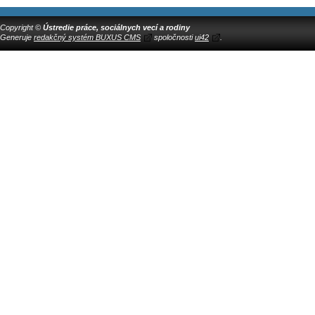
Copyright ©
Ústredie práce, sociálnych vecí a rodiny
Generuje
redakčný systém BUXUS CMS
spoločnosti
ui42
.