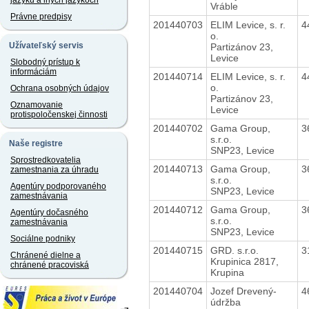
jazyku a iných jazykoch
Vráble
Právne predpisy
201440703
ELIM Levice, s. r.
4
o.
Užívateľský servis
Partizánov 23,
Levice
Slobodný prístup k
informáciám
201440714
ELIM Levice, s. r.
4
o.
Ochrana osobných údajov
Partizánov 23,
Oznamovanie
Levice
protispoločenskej činnosti
201440702
Gama Group,
3
s.r.o.
Naše registre
SNP23, Levice
Sprostredkovatelia
201440713
Gama Group,
3
zamestnania za úhradu
s.r.o.
Agentúry podporovaného
SNP23, Levice
zamestnávania
201440712
Gama Group,
3
Agentúry dočasného
s.r.o.
zamestnávania
SNP23, Levice
Sociálne podniky
201440715
GRD. s.r.o.
3
Chránené dielne a
Krupinica 2817,
chránené pracoviská
Krupina
201440704
Jozef Drevený-
4
údržba