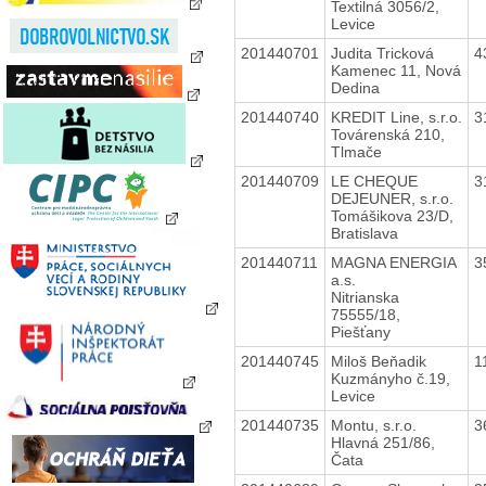
Textilná 3056/2,
Levice
201440701
Judita Tricková
4
Kamenec 11, Nová
Dedina
201440740
KREDIT Line, s.r.o.
3
Továrenská 210,
Tlmače
201440709
LE CHEQUE
3
DEJEUNER, s.r.o.
Tomášikova 23/D,
Bratislava
201440711
MAGNA ENERGIA
3
a.s.
Nitrianska
75555/18,
Piešťany
201440745
Miloš Beňadik
1
Kuzmányho č.19,
Levice
201440735
Montu, s.r.o.
3
Hlavná 251/86,
Čata