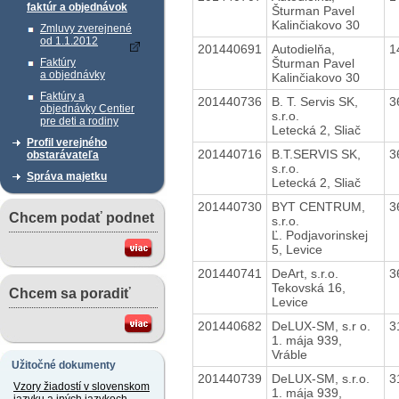
faktúr a objednávok
Šturman Pavel
Kalinčiakovo 30
Zmluvy zverejnené
od 1.1.2012
201440691
Autodielňa,
1
Šturman Pavel
Faktúry
a objednávky
Kalinčiakovo 30
Faktúry a
201440736
B. T. Servis SK,
3
objednávky Centier
s.r.o.
pre deti a rodiny
Letecká 2, Sliač
Profil verejného
201440716
B.T.SERVIS SK,
3
obstarávateľa
s.r.o.
Správa majetku
Letecká 2, Sliač
201440730
BYT CENTRUM,
3
Chcem podať podnet
s.r.o.
Ľ. Podjavorinskej
5, Levice
201440741
DeArt, s.r.o.
3
Tekovská 16,
Chcem sa poradiť
Levice
201440682
DeLUX-SM, s.r o.
3
1. mája 939,
Vráble
Užitočné dokumenty
201440739
DeLUX-SM, s.r.o.
3
Vzory žiadostí v slovenskom
1. mája 939,