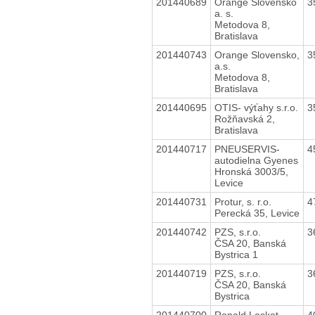
201440689
Orange Slovensko
3
a. s.
Metodova 8,
Bratislava
201440743
Orange Slovensko,
3
a.s.
Metodova 8,
Bratislava
201440695
OTIS- výťahy s.r.o.
3
Rožňavská 2,
Bratislava
201440717
PNEUSERVIS-
4
autodielna Gyenes
Hronská 3003/5,
Levice
201440731
Protur, s. r.o.
4
Perecká 35, Levice
201440742
PZS, s.r.o.
3
ČSA 20, Banská
Bystrica 1
201440719
PZS, s.r.o.
3
ČSA 20, Banská
Bystrica
201440700
Ronald Loskot
4