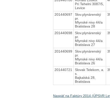
Pri Tehelni 3087/5,
Levice
201440697
Slov.plynárenský
3
pr.
Mlynské nivy 44/a
Bratislava 28
201440698
Slov.plynárenský
3
pr.
Mlynské nivy 44/a
Bratislava 27
201440699
Slov.plynárenský
3
pr.
Mlynské nivy 44/a
Bratislava 26
201440721
Slovak Telekom, a.
3
s.
Bajkalská 28,
Bratislava
Naspäť na Faktúry 2014 (ÚPSVR Lev