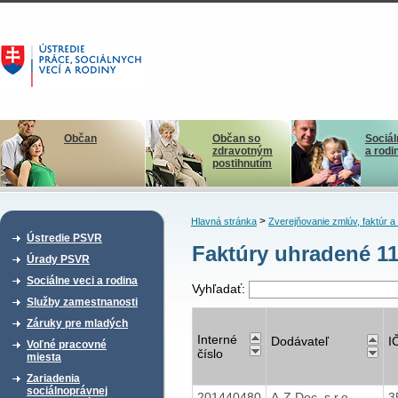
Občan
Občan so
Sociál
zdravotným
a rodi
postihnutím
>
Hlavná stránka
Zverejňovanie zmlúv, faktúr 
Ústredie PSVR
Faktúry uhradené 1
Úrady PSVR
Sociálne veci a rodina
Vyhľadať:
Služby zamestnanosti
Záruky pre mladých
Interné
Dodávateľ
I
Voľné pracovné
číslo
miesta
Zariadenia
sociálnoprávnej
201440480
A-Z Doc, s.r.o.,
3