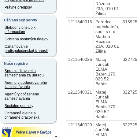
jazyku a iných jazykoch
Rázusa
Právne predpisy
23A, 010 01
Žilina
Užívateľský servis
1211540016
Poradca
31592
podnikateľa,
Slobodný prístup k
spol. s r. o.
informáciám
Martina
Ochrana osobných údajov
Rázusa
23A, 010 01
Oznamovanie
Žilina
protispoločenskej činnosti
1211540026
Matej
32272
Naše registre
Juričák
ELMA
Sprostredkovatelia
Babín 170,
zamestnania za úhradu
029 52
Agentúry podporovaného
Babín
zamestnávania
1211540021
Matej
32272
Agentúry dočasného
Juričák
zamestnávania
ELMA
Sociálne podniky
Babín 170,
029 52
Chránené dielne a
Babín
chránené pracoviská
1211540020
Matej
32272
Juričák
ELMA