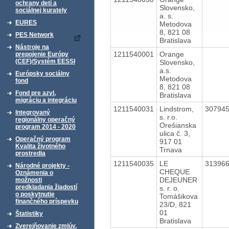
ochrany detí a
Slovensko,
sociálnej kurately
a. s.
EURES
Metodova
8, 821 08
PES Network
Bratislava
Nástroje na
1211540001
Orange
prepojenie Európy
(CEF)/Systém EESSI
Slovensko,
a.s.
Európsky sociálny
Metodova
fond
8, 821 08
Fond pre azyl,
Bratislava
migráciu a integráciu
1211540031
Lindstrom,
30794
Integrovaný
s. r.o.
regionálny operačný
Orešianska
program 2014 - 2020
ulica č. 3,
Operačný program
917 01
Kvalita životného
Trnava
prostredia
1211540035
LE
31396
Národné projekty -
CHEQUE
Oznámenia o
DEJEUNER
možnosti
predkladania žiadostí
s. r. o.
o poskytnutie
Tomášikova
finančného príspevku
23/D, 821
01
Štatistiky
Bratislava
Zverejňovanie zmlúv,