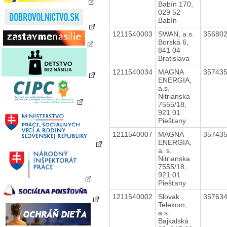
Babín 170,
029 52
Babín
1211540003
SWAN, a.s.
35680
Borská 6,
841 04
Bratislava
1211540034
MAGNA
35743
ENERGIA,
a.s.
Nitrianska
7555/18,
921 01
Piešťany
1211540007
MAGNA
35743
ENERGIA,
a. s.
Nitrianska
7555/18,
921 01
Piešťany
1211540002
Slovak
35763
Telekom,
a.s.
Bajkalská