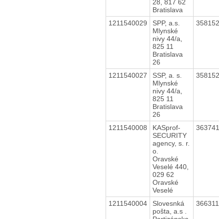
28, 817 62
Bratislava
1211540029
SPP, a.s.
35815
Mlynské
nivy 44/a,
825 11
Bratislava
26
1211540027
SSP, a. s.
35815
Mlynské
nivy 44/a,
825 11
Bratislava
26
1211540008
KASprof-
36374
SECURITY
agency, s. r.
o.
Oravské
Veselé 440,
029 62
Oravské
Veselé
1211540004
Slovesnká
36631
pošta, a.s .
Partizánska