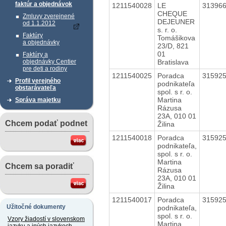
faktúr a objednávok
1211540028
LE
31396
CHEQUE
Zmluvy zverejnené
DEJEUNER
od 1.1.2012
s. r. o.
Faktúry
Tomášikova
a objednávky
23/D, 821
01
Faktúry a
Bratislava
objednávky Centier
pre deti a rodiny
1211540025
Poradca
31592
Profil verejného
podnikateľa
obstarávateľa
spol. s r. o.
Martina
Správa majetku
Rázusa
23A, 010 01
Chcem podať podnet
Žilina
1211540018
Poradca
31592
podnikateľa,
spol. s r. o.
Martina
Chcem sa poradiť
Rázusa
23A, 010 01
Žilina
1211540017
Poradca
31592
Užitočné dokumenty
podnikateľa,
spol. s r. o.
Vzory žiadostí v slovenskom
Martina