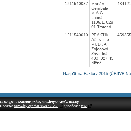
1211540037
Marián
43412
Gembala
M.A.G.
Lesná
1105/1, 028
01 Trstená
1211540010
PRAKTIK
45935
AZ, s. r. o.
MUDr. A.
Zajacová
Závodná
480, 027 43
Nižná
Naspäť na Faktúry 2015 (ÚPSVR N
Copyright ©
Ústredie práce, sociálnych vecí a rodiny
Generuje
redakčný systém BUXUS CMS
spoločnosti
ui42
.