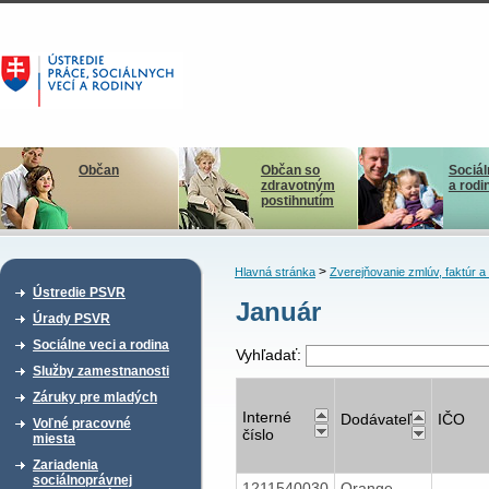
Občan
Občan so
Sociál
zdravotným
a rodi
postihnutím
>
Hlavná stránka
Zverejňovanie zmlúv, faktúr 
Ústredie PSVR
Január
Úrady PSVR
Sociálne veci a rodina
Vyhľadať:
Služby zamestnanosti
Záruky pre mladých
Interné
Dodávateľ
IČO
Voľné pracovné
číslo
miesta
Zariadenia
sociálnoprávnej
1211540030
Orange