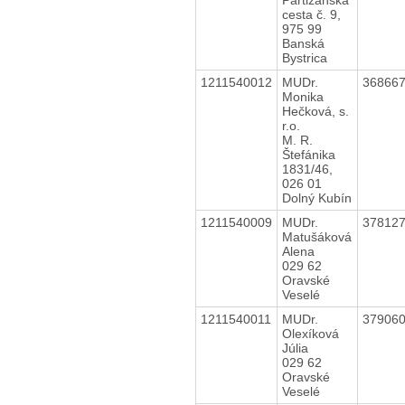
cesta č. 9,
975 99
Banská
Bystrica
1211540012
MUDr.
36866
Monika
Hečková, s.
r.o.
M. R.
Štefánika
1831/46,
026 01
Dolný Kubín
1211540009
MUDr.
37812
Matušáková
Alena
029 62
Oravské
Veselé
1211540011
MUDr.
37906
Olexíková
Júlia
029 62
Oravské
Veselé