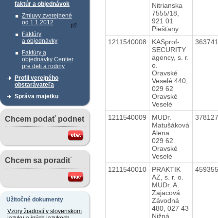
faktúr a objednávok
Nitrianska
7555/18,
Zmluvy zverejnené
921 01
od 1.1.2012
Piešťany
Faktúry
a objednávky
1211540008
KASprof-
36374
SECURITY
Faktúry a
agency, s. r.
objednávky Centier
o.
pre deti a rodiny
Oravské
Profil verejného
Veselé 440,
obstarávateľa
029 62
Oravské
Správa majetku
Veselé
1211540009
MUDr.
37812
Chcem podať podnet
Matušáková
Alena
029 62
Oravské
Veselé
Chcem sa poradiť
1211540010
PRAKTIK
45935
AZ, s. r. o.
MUDr. A.
Zajacová
Užitočné dokumenty
Závodná
480, 027 43
Vzory žiadostí v slovenskom
Nižná