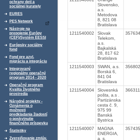
ochrany detí a
Slovensko,
sociálnej kurately
a.s.
EURES
Metodova
8, 821 08
PES Network
Bratislava
Nástroje na
1211540002
Slovak
35763
prepojenie Európy
(CEF)/Systém EESSI
Telekom,
a.s.
Európsky sociálny
Bajkalská
fond
28, 817 62
Fond pre azyl,
Bratislava
migráciu a integráciu
1211540003
SWAN, a.s.
35680
Integrovaný
Borská 6,
regionálny operačný
841 04
program 2014 - 2020
Bratislava
Operačný program
Kvalita životného
1211540004
Slovesnká
36631
prostredia
pošta, a.s .
Partizánska
Národné projekty -
cesta č. 9,
Oznámenia o
975 99
možnosti
predkladania žiadostí
Banská
o poskytnutie
Bystrica
finančného príspevku
1211540007
MAGNA
35743
Štatistiky
ENERGIA,
a. s.
Zverejňovanie zmlúv,