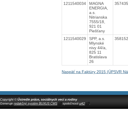
1211540034
MAGNA
35743
ENERGIA,
a.s.
Nitrianska
7555/18,
921 01
Piešťany
1211540029
SPP, a.s.
35815
Mlynské
nivy 44/a,
825 11
Bratislava
26
Naspäť na Faktúry 2015 (ÚPSVR N
Copyright ©
Ústredie práce, sociálnych vecí a rodiny
Generuje
redakčný systém BUXUS CMS
spoločnosti
ui42
.