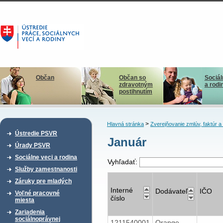
Občan
Občan so
Sociál
zdravotným
a rodi
postihnutím
>
Hlavná stránka
Zverejňovanie zmlúv, faktúr 
Ústredie PSVR
Január
Úrady PSVR
Sociálne veci a rodina
Vyhľadať:
Služby zamestnanosti
Záruky pre mladých
Interné
Dodávateľ
IČO
Voľné pracovné
číslo
miesta
Zariadenia
sociálnoprávnej
1211540001
Orange