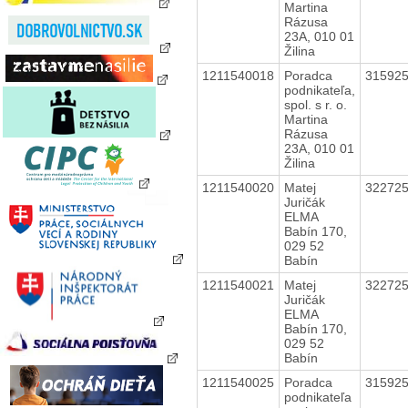
Martina
Rázusa
23A, 010 01
Žilina
1211540018
Poradca
31592
podnikateľa,
spol. s r. o.
Martina
Rázusa
23A, 010 01
Žilina
1211540020
Matej
32272
Juričák
ELMA
Babín 170,
029 52
Babín
1211540021
Matej
32272
Juričák
ELMA
Babín 170,
029 52
Babín
1211540025
Poradca
31592
podnikateľa