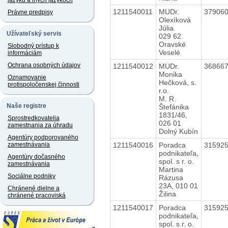
jazyku a iných jazykoch
1211540011
MUDr.
37906
Právne predpisy
Olexíková
Júlia
Užívateľský servis
029 62
Oravské
Slobodný prístup k
Veselé
informáciám
Ochrana osobných údajov
1211540012
MUDr.
36866
Monika
Oznamovanie
Hečková, s.
protispoločenskej činnosti
r.o.
M. R.
Naše registre
Štefánika
1831/46,
Sprostredkovatelia
026 01
zamestnania za úhradu
Dolný Kubín
Agentúry podporovaného
1211540016
Poradca
31592
zamestnávania
podnikateľa,
Agentúry dočasného
spol. s r. o.
zamestnávania
Martina
Sociálne podniky
Rázusa
23A, 010 01
Chránené dielne a
Žilina
chránené pracoviská
1211540017
Poradca
31592
podnikateľa,
spol. s r. o.