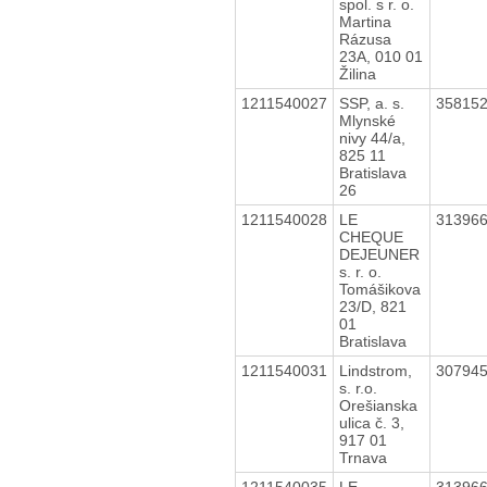
spol. s r. o.
Martina
Rázusa
23A, 010 01
Žilina
1211540027
SSP, a. s.
35815
Mlynské
nivy 44/a,
825 11
Bratislava
26
1211540028
LE
31396
CHEQUE
DEJEUNER
s. r. o.
Tomášikova
23/D, 821
01
Bratislava
1211540031
Lindstrom,
30794
s. r.o.
Orešianska
ulica č. 3,
917 01
Trnava
1211540035
LE
31396