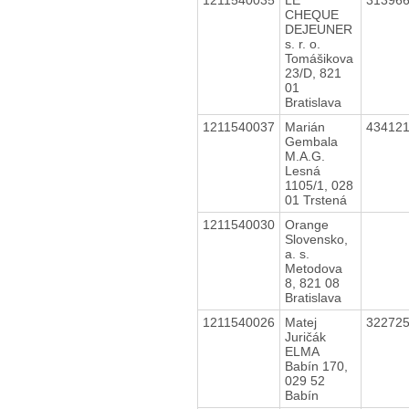
CHEQUE
DEJEUNER
s. r. o.
Tomášikova
23/D, 821
01
Bratislava
1211540037
Marián
43412
Gembala
M.A.G.
Lesná
1105/1, 028
01 Trstená
1211540030
Orange
Slovensko,
a. s.
Metodova
8, 821 08
Bratislava
1211540026
Matej
32272
Juričák
ELMA
Babín 170,
029 52
Babín