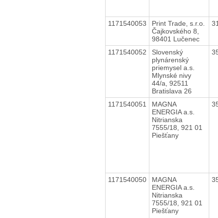
1171540053
Print Trade, s.r.o.
3
Čajkovského 8,
98401 Lučenec
1171540052
Slovenský
3
plynárenský
priemysel a.s.
Mlynské nivy
44/a, 92511
Bratislava 26
1171540051
MAGNA
3
ENERGIA a.s.
Nitrianska
7555/18, 921 01
Piešťany
1171540050
MAGNA
3
ENERGIA a.s.
Nitrianska
7555/18, 921 01
Piešťany