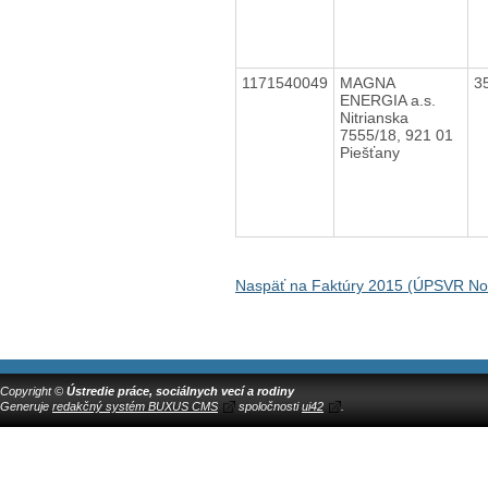
1171540049
MAGNA
3
ENERGIA a.s.
Nitrianska
7555/18, 921 01
Piešťany
Naspäť na Faktúry 2015 (ÚPSVR N
Copyright ©
Ústredie práce, sociálnych vecí a rodiny
Generuje
redakčný systém BUXUS CMS
spoločnosti
ui42
.