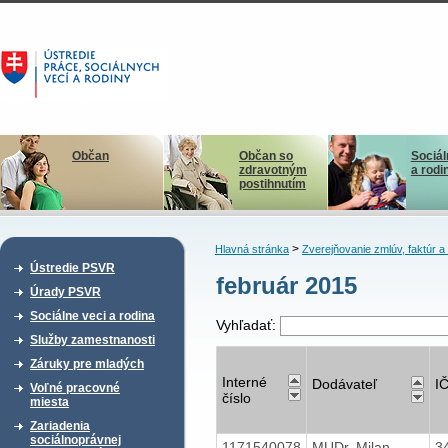
Občan
Občan so
Sociál
zdravotným
a rodi
postihnutím
>
Hlavná stránka
Zverejňovanie zmlúv, faktúr 
Ústredie PSVR
február 2015
Úrady PSVR
Sociálne veci a rodina
Vyhľadať:
Služby zamestnanosti
Záruky pre mladých
Interné
Dodávateľ
I
Voľné pracovné
číslo
miesta
Zariadenia
sociálnoprávnej
1171540078
MUDr. Milan
3