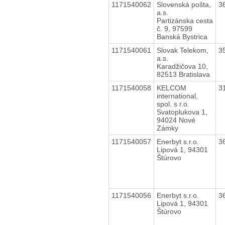
1171540062
Slovenská pošta,
3
a.s.
Partizánska cesta
č. 9, 97599
Banská Bystrica
1171540061
Slovak Telekom,
3
a.s.
Karadžičova 10,
82513 Bratislava
1171540058
KELCOM
3
international,
spol. s r.o.
Svatoplukova 1,
94024 Nové
Zámky
1171540057
Enerbyt s.r.o.
3
Lipová 1, 94301
Štúrovo
1171540056
Enerbyt s.r.o.
3
Lipová 1, 94301
Štúrovo