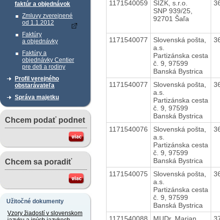
1171540059
SIZK, s.r.o.
3
faktúr a objednávok
SNP 939/25,
Zmluvy zverejnené
92701 Šaľa
od 1.1.2012
Faktúry
1171540077
Slovenská pošta,
3
a objednávky
a.s.
Faktúry a
Partizánska cesta
objednávky Centier
č. 9, 97599
pre deti a rodiny
Banská Bystrica
Profil verejného
1171540077
Slovenská pošta,
3
obstarávateľa
a.s.
Správa majetku
Partizánska cesta
č. 9, 97599
Banská Bystrica
Chcem podať podnet
1171540076
Slovenská pošta,
3
a.s.
Partizánska cesta
č. 9, 97599
Banská Bystrica
Chcem sa poradiť
1171540075
Slovenská pošta,
3
a.s.
Partizánska cesta
č. 9, 97599
Užitočné dokumenty
Banská Bystrica
Vzory žiadostí v slovenskom
1171540088
MUDr. Marian
3