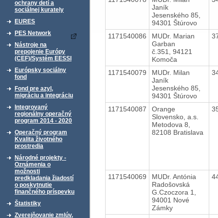
ochrany detí a
Janík
sociálnej kurately
Jesenského 85,
EURES
94301 Štúrovo
PES Network
1171540086
MUDr. Marian
3
Garban
Nástroje na
č.351, 94121
prepojenie Európy
(CEF)/Systém EESSI
Komoča
Európsky sociálny
1171540079
MUDr. Milan
3
fond
Janík
Jesenského 85,
Fond pre azyl,
94301 Štúrovo
migráciu a integráciu
Integrovaný
1171540087
Orange
3
regionálny operačný
Slovensko, a.s.
program 2014 - 2020
Metodova 8,
82108 Bratislava
Operačný program
Kvalita životného
prostredia
Národné projekty -
Oznámenia o
možnosti
1171540069
MUDr. Antónia
4
predkladania žiadostí
Radošovská
o poskytnutie
G.Czoczora 1,
finančného príspevku
94001 Nové
Štatistiky
Zámky
Zverejňovanie zmlúv,