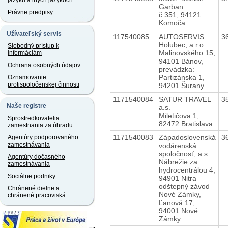
jazyku a iných jazykoch
Garban
Právne predpisy
č.351, 94121
Komoča
Užívateľský servis
117540085
AUTOSERVIS
3
Holubec, a.r.o.
Slobodný prístup k
Malinovského 15,
informáciám
94101 Bánov,
Ochrana osobných údajov
prevádzka:
Partizánska 1,
Oznamovanie
protispoločenskej činnosti
94201 Šurany
1171540084
SATUR TRAVEL
3
Naše registre
a.s.
Miletičova 1,
Sprostredkovatelia
82472 Bratislava
zamestnania za úhradu
1171540083
Západoslovenská
3
Agentúry podporovaného
zamestnávania
vodárenská
spoločnosť, a.s.
Agentúry dočasného
Nábrežie za
zamestnávania
hydrocentrálou 4,
Sociálne podniky
94901 Nitra
odštepný závod
Chránené dielne a
Nové Zámky,
chránené pracoviská
Ľanová 17,
94001 Nové
Zámky