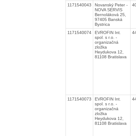
1171540043
Novanský Peter -
4
NOVA SERVIS
Bernoláková 25,
97405 Banská
Bystrica
1171540074
EVROFIN Int.
4
spol. s r.o. -
organizačná
zložka
Heydukova 12,
81108 Bratislava
1171540073
EVROFIN Int.
4
spol. s r.o. -
organizačná
zložka
Heydukova 12,
81108 Bratislava