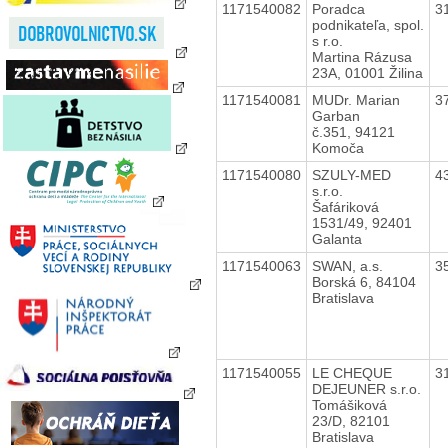
1171540082
Poradca
3
podnikateľa, spol.
s r.o.
Martina Rázusa
23A, 01001 Žilina
1171540081
MUDr. Marian
3
Garban
č.351, 94121
Komoča
1171540080
SZULY-MED
4
s.r.o.
Šafáriková
1531/49, 92401
Galanta
1171540063
SWAN, a.s.
3
Borská 6, 84104
Bratislava
1171540055
LE CHEQUE
3
DEJEUNER s.r.o.
Tomášiková
23/D, 82101
Bratislava