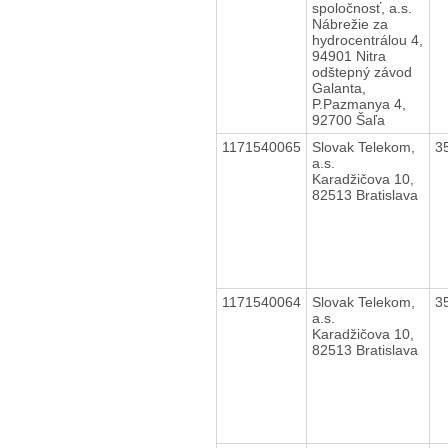
spoločnosť, a.s.
Nábrežie za
hydrocentrálou 4,
94901 Nitra
odštepný závod
Galanta,
P.Pazmanya 4,
92700 Šaľa
1171540065
Slovak Telekom,
3
a.s.
Karadžičova 10,
82513 Bratislava
1171540064
Slovak Telekom,
3
a.s.
Karadžičova 10,
82513 Bratislava