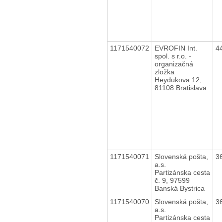
1171540072
EVROFIN Int.
4
spol. s r.o. -
organizačná
zložka
Heydukova 12,
81108 Bratislava
1171540071
Slovenská pošta,
3
a.s.
Partizánska cesta
č. 9, 97599
Banská Bystrica
1171540070
Slovenská pošta,
3
a.s.
Partizánska cesta