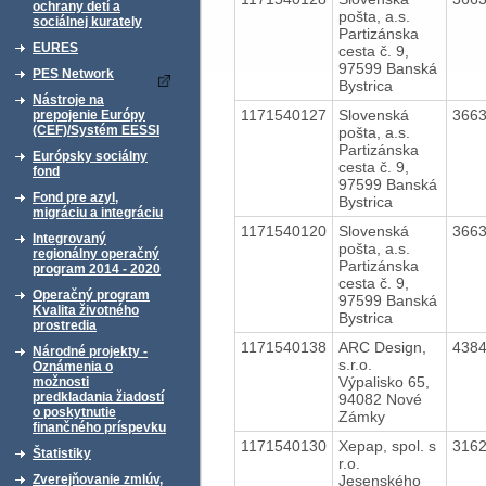
ochrany detí a
pošta, a.s.
sociálnej kurately
Partizánska
EURES
cesta č. 9,
97599 Banská
PES Network
Bystrica
Nástroje na
1171540127
Slovenská
366
prepojenie Európy
(CEF)/Systém EESSI
pošta, a.s.
Partizánska
Európsky sociálny
cesta č. 9,
fond
97599 Banská
Fond pre azyl,
Bystrica
migráciu a integráciu
1171540120
Slovenská
366
Integrovaný
pošta, a.s.
regionálny operačný
Partizánska
program 2014 - 2020
cesta č. 9,
Operačný program
97599 Banská
Kvalita životného
Bystrica
prostredia
1171540138
ARC Design,
438
Národné projekty -
s.r.o.
Oznámenia o
Výpalisko 65,
možnosti
predkladania žiadostí
94082 Nové
o poskytnutie
Zámky
finančného príspevku
1171540130
Xepap, spol. s
316
Štatistiky
r.o.
Jesenského
Zverejňovanie zmlúv,