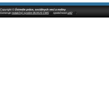
Copyright ©
Ústredie práce, sociálnych vecí a rodiny
Generuje
redakčný systém BUXUS CMS
spoločnosti
ui42
.