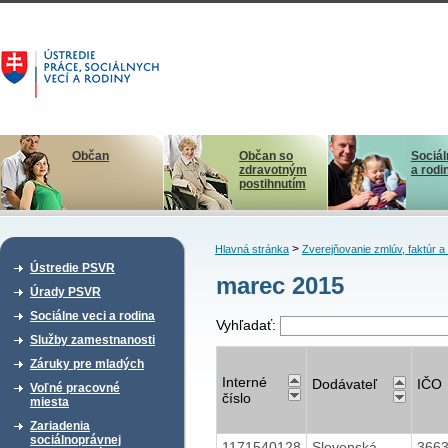
Občan
Občan so
Sociál
zdravotným
a rodi
postihnutím
>
Hlavná stránka
Zverejňovanie zmlúv, faktúr 
Ústredie PSVR
marec 2015
Úrady PSVR
Sociálne veci a rodina
Vyhľadať:
Služby zamestnanosti
Záruky pre mladých
Interné
Dodávateľ
IČO
Voľné pracovné
číslo
miesta
Zariadenia
sociálnoprávnej
1171540128
Slovenská
366