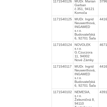
1171540126
MUDr. Marian
379
Garban
č.351, 94121
Komoča
1171540125
MUDr. Ingrid
441
Neuwerthová,
INGAMED
s.r.o.
Budovateľská
6, 92701 Šaľa
1171540124
NOVOLEK
467
s.r.o.
G.Czuczora
11, 94002
Nové Zámky
1171540117
MUDr. Ingrid
441
Neuwerthová,
INGAMED
s.r.o.
Budovateľská
6, 92701 Šaľa
1171540102
NEMESIA,
439
s.r.o.
Železničná 8,
94110