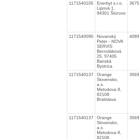
1171540105
Enerbyt s.r.o.
367
Lipová 1,
94301 Štúrovo
1171540090
Novanský
408
Peter - NOVA
SERVIS
Bernoláková
25, 97405
Banská
Bystrica
1171540137
Orange
356
Slovensko,
a.s.
Metodova 8,
82108
Bratislava
1171540137
Orange
356
Slovensko,
a.s.
Metodova 8,
82108