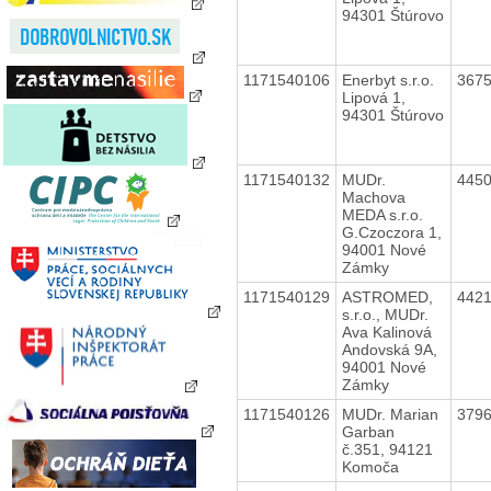
94301 Štúrovo
1171540106
Enerbyt s.r.o.
367
Lipová 1,
94301 Štúrovo
1171540132
MUDr.
445
Machova
MEDA s.r.o.
G.Czoczora 1,
94001 Nové
Zámky
1171540129
ASTROMED,
442
s.r.o., MUDr.
Ava Kalinová
Andovská 9A,
94001 Nové
Zámky
1171540126
MUDr. Marian
379
Garban
č.351, 94121
Komoča