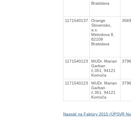
Bratislava
1171540137
Orange
356
Slovensko,
a.s.
Metodova 8,
82108
Bratislava
1171540123
MUDr. Marian
379
Garban
č.351, 94121
Komoča
1171540123
MUDr. Marian
379
Garban
č.351, 94121
Komoča
Naspäť na Faktúry 2015 (ÚPSVR N