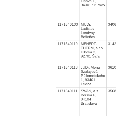
Lipová 1,
94301 Štúrovo
1171540133
MUDr.
340
Ladislav
Lendvay
Bešeňov
1171540119
MENERT-
314
THERM, s.r.o.
Hlboká 3,
92701 Šaľa
1171540118
JUDr. Alena
361
Szalayová
P.Jilemníckeho
1, 93401
Levice
1171540111
SWAN, a.s.
356
Borská 6,
84104
Bratislava