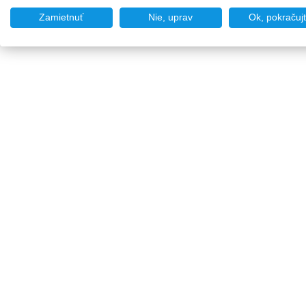
Zamietnuť
Nie, uprav
Ok, pokračuj