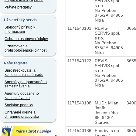
jazyku a iných jazykoch
SERVIS spol.
s r.o.
Právne predpisy
Na Priehon
875/2A, 94905
Nitra
Užívateľský servis
Slobodný prístup k
1171540103
REVIS-
366
informáciám
SERVIS spol.
s r.o.
Ochrana osobných údajov
Na Priehon
Oznamovanie
875/2A, 94905
protispoločenskej činnosti
Nitra
1171540122
REVIS-
366
Naše registre
SERVIS spol.
s r.o.
Sprostredkovatelia
zamestnania za úhradu
Na Priehon
875/2A, 94905
Agentúry podporovaného
Nitra
zamestnávania
Agentúry dočasného
zamestnávania
1171540108
MUDr. Milan
340
Sociálne podniky
Janík
Jesenského
Chránené dielne a
chránené pracoviská
85, 94301
Štúrovo
1171540136
Enerbyt s.r.o.
367
Lipová 1,