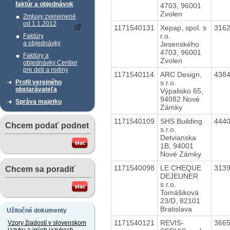
faktúr a objednávok
4703, 96001
Zvolen
Zmluvy zverejnené
od 1.1.2012
1171540131
Xepap, spol. s
316
r.o.
Faktúry
a objednávky
Jesenského
4703, 96001
Faktúry a
Zvolen
objednávky Centier
pre deti a rodiny
1171540114
ARC Design,
438
s.r.o.
Profil verejného
obstarávateľa
Výpalisko 65,
94082 Nové
Správa majetku
Zámky
1171540109
SHS Building
444
Chcem podať podnet
s.r.o.
Detvianska
1B, 94001
Nové Zámky
1171540098
LE CHEQUE
313
Chcem sa poradiť
DEJEUNER
s.r.o.
Tomášiková
23/D, 82101
Bratislava
Užitočné dokumenty
1171540121
REVIS-
366
Vzory žiadostí v slovenskom