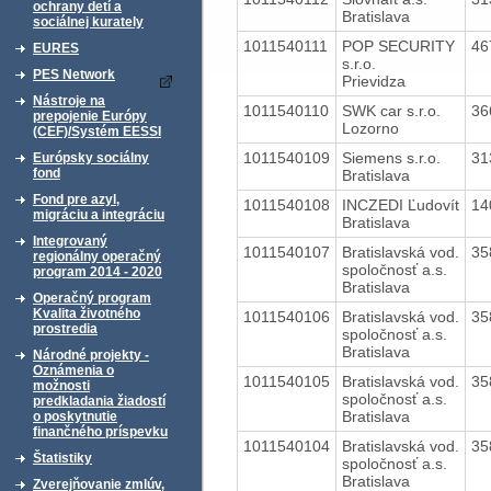
ochrany detí a
Bratislava
sociálnej kurately
1011540111
POP SECURITY
46
EURES
s.r.o.
PES Network
Prievidza
Nástroje na
1011540110
SWK car s.r.o.
36
prepojenie Európy
Lozorno
(CEF)/Systém EESSI
1011540109
Siemens s.r.o.
31
Európsky sociálny
fond
Bratislava
Fond pre azyl,
1011540108
INCZEDI Ľudovít
14
migráciu a integráciu
Bratislava
Integrovaný
1011540107
Bratislavská vod.
35
regionálny operačný
spoločnosť a.s.
program 2014 - 2020
Bratislava
Operačný program
Kvalita životného
1011540106
Bratislavská vod.
35
prostredia
spoločnosť a.s.
Bratislava
Národné projekty -
Oznámenia o
1011540105
Bratislavská vod.
35
možnosti
spoločnosť a.s.
predkladania žiadostí
Bratislava
o poskytnutie
finančného príspevku
1011540104
Bratislavská vod.
35
Štatistiky
spoločnosť a.s.
Bratislava
Zverejňovanie zmlúv,