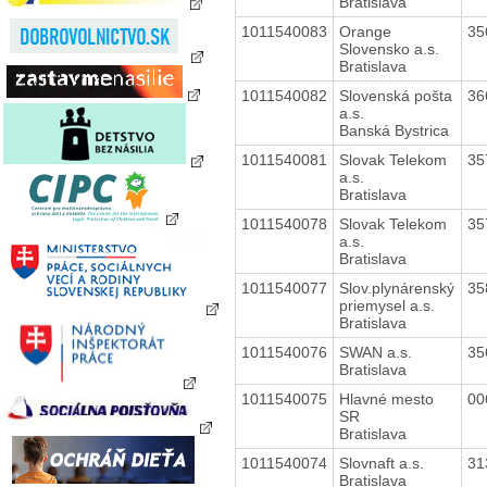
Bratislava
1011540083
Orange
35
Slovensko a.s.
Bratislava
1011540082
Slovenská pošta
36
a.s.
Banská Bystrica
1011540081
Slovak Telekom
35
a.s.
Bratislava
1011540078
Slovak Telekom
35
a.s.
Bratislava
1011540077
Slov.plynárenský
35
priemysel a.s.
Bratislava
1011540076
SWAN a.s.
35
Bratislava
1011540075
Hlavné mesto
00
SR
Bratislava
1011540074
Slovnaft a.s.
31
Bratislava