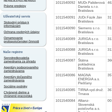
jazyku a iných jazykoch
1011540092
MUDr.Paliderová
46
Právne predpisy
Daniela s.r.o.
Bratislava
Užívateľský servis
1011540091
JUDr.Fázik Ján
31
Bratislava
Slobodný prístup k
informáciám
1011540090
Siemens s.r.o.
31
Bratislava
Ochrana osobných údajov
Oznamovanie
1011540089
JURIGA s.r.o.
31
protispoločenskej činnosti
Bratislava
1011540088
JURIGA s.r.o.
31
Naše registre
Bratislava
Sprostredkovatelia
1011540087
Štátna
36
zamestnania za úhradu
pokladnica
Agentúry podporovaného
Bratislava
zamestnávania
1011540086
MAGNA
35
Agentúry dočasného
ENERGIA a.s.
zamestnávania
Piešťany
Sociálne podniky
1011540085
TIRNA vyd.druž.
36
Chránené dielne a
Trnava
chránené pracoviská
1011540084
Allianz-
00
Slovenská
poisťovňa a.s.