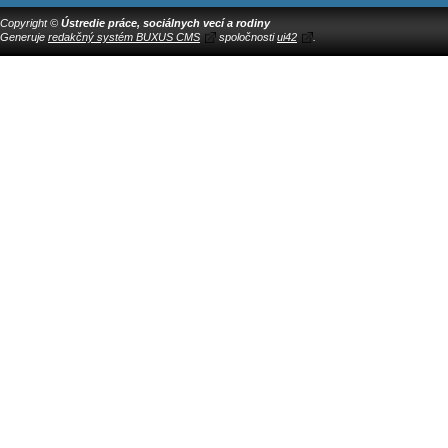
Copyright ©
Ústredie práce, sociálnych vecí a rodiny
Generuje
redakčný systém BUXUS CMS
spoločnosti
ui42
.