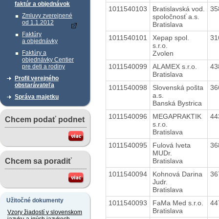
faktúr a objednávok
1011540103
Bratislavská vod.
35
Zmluvy zverejnené
spoločnosť a.s.
od 1.1.2012
Bratislava
Faktúry
1011540101
Xepap spol.
31
a objednávky
s.r.o.
Zvolen
Faktúry a
objednávky Centier
1011540099
ALAMEX s.r.o.
43
pre deti a rodiny
Bratislava
Profil verejného
obstarávateľa
1011540098
Slovenská pošta
36
a.s.
Správa majetku
Banská Bystrica
1011540096
MEGAPRAKTIK
44
Chcem podať podnet
s.r.o.
Bratislava
1011540095
Fulová Iveta
36
MUDr.
Bratislava
Chcem sa poradiť
1011540094
Kohnová Darina
36
Judr.
Bratislava
Užitočné dokumenty
1011540093
FaMa Med s.r.o.
44
Bratislava
Vzory žiadostí v slovenskom