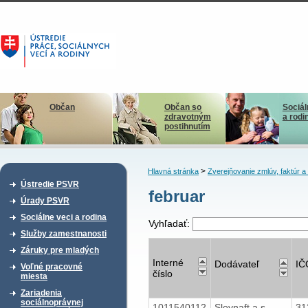
Občan
Občan so
Sociál
zdravotným
a rodi
postihnutím
>
Hlavná stránka
Zverejňovanie zmlúv, faktúr 
Ústredie PSVR
februar
Úrady PSVR
Sociálne veci a rodina
Vyhľadať:
Služby zamestnanosti
Záruky pre mladých
Interné
Dodávateľ
IČ
Voľné pracovné
číslo
miesta
Zariadenia
sociálnoprávnej
1011540112
Slovnaft a.s.
31