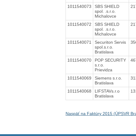
1011540073
SBS SHIELD
21
spol. .s.r.o.
Michalovce
1011540072
SBS SHIELD
21
spol. .s.r.o.
Michalovce
1011540071
Securiton Servis
35
spol.s.r.o.
Bratislava
1011540070
POP SECURITY
46
s.r.o.
Prievidza
1011540069
Siemens s.r.o.
31
Bratislava
1011540068
LIFSTAVs.r.o
13
Bratislava
Naspäť na Faktúry 2015 (ÚPSVR Bra