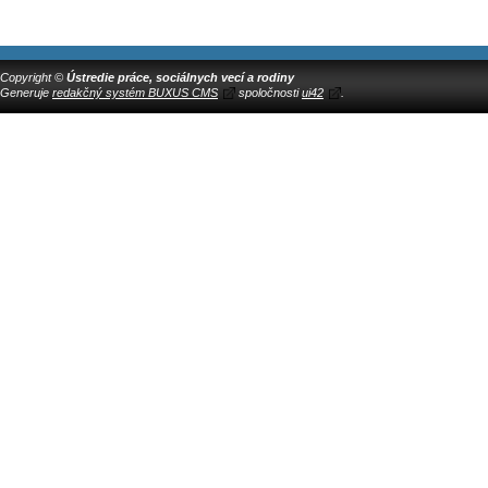
Copyright ©
Ústredie práce, sociálnych vecí a rodiny
Generuje
redakčný systém BUXUS CMS
spoločnosti
ui42
.