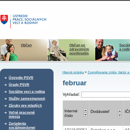
Občan
Občan so
Sociál
zdravotným
a rodi
postihnutím
>
Hlavná stránka
Zverejňovanie zmlúv, faktúr 
Ústredie PSVR
februar
Úrady PSVR
Sociálne veci a rodina
Vyhľadať:
Služby zamestnanosti
Záruky pre mladých
Interné
Dodávateľ
IČ
Voľné pracovné
číslo
miesta
Zariadenia
sociálnoprávnej
1011540051
Synekus s.r.o
44