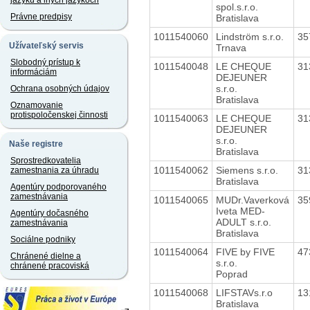
jazyku a iných jazykoch
spol.s.r.o.
Právne predpisy
Bratislava
1011540060
Lindström s.r.o.
35
Užívateľský servis
Trnava
Slobodný prístup k
1011540048
LE CHEQUE
31
informáciám
DEJEUNER
s.r.o.
Ochrana osobných údajov
Bratislava
Oznamovanie
protispoločenskej činnosti
1011540063
LE CHEQUE
31
DEJEUNER
s.r.o.
Naše registre
Bratislava
Sprostredkovatelia
1011540062
Siemens s.r.o.
31
zamestnania za úhradu
Bratislava
Agentúry podporovaného
zamestnávania
1011540065
MUDr.Vaverková
35
Iveta MED-
Agentúry dočasného
ADULT s.r.o.
zamestnávania
Bratislava
Sociálne podniky
1011540064
FIVE by FIVE
47
Chránené dielne a
s.r.o.
chránené pracoviská
Poprad
1011540068
LIFSTAVs.r.o
13
Bratislava