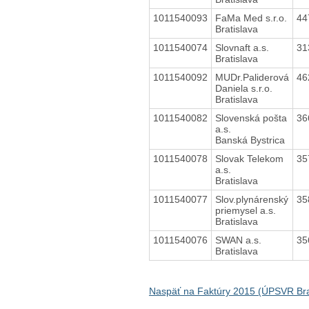
1011540093
FaMa Med s.r.o.
44
Bratislava
1011540074
Slovnaft a.s.
31
Bratislava
1011540092
MUDr.Paliderová
46
Daniela s.r.o.
Bratislava
1011540082
Slovenská pošta
36
a.s.
Banská Bystrica
1011540078
Slovak Telekom
35
a.s.
Bratislava
1011540077
Slov.plynárenský
35
priemysel a.s.
Bratislava
1011540076
SWAN a.s.
35
Bratislava
Naspäť na Faktúry 2015 (ÚPSVR Bra