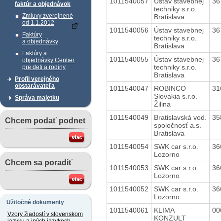
1011540057
Ústav stavebnej
36
faktúr a objednávok
techniky s.r.o.
Zmluvy zverejnené
Bratislava
od 1.1.2012
1011540056
Ústav stavebnej
36
Faktúry
techniky s.r.o.
a objednávky
Bratislava
Faktúry a
1011540055
Ústav stavebnej
36
objednávky Centier
techniky s.r.o.
pre deti a rodiny
Bratislava
Profil verejného
obstarávateľa
1011540047
ROBINCO
31
Slovakia s.r.o.
Správa majetku
Žilina
1011540049
Bratislavská vod.
35
Chcem podať podnet
spoločnosť a.s.
Bratislava
1011540054
SWK car s.r.o.
36
Lozorno
Chcem sa poradiť
1011540053
SWK car s.r.o.
36
Lozorno
1011540052
SWK car s.r.o.
36
Lozorno
Užitočné dokumenty
1011540061
KLIMA
00
Vzory žiadostí v slovenskom
KONZULT