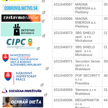
1011540067
MAGNA
35
ENERGIA a.s.
Piešťany
1011540066
MAGNA
35
ENERGIA a.s.
Piešťany
1011540073
SBS SHIELD
21
spol. .s.r.o.
Michalovce
1011540072
SBS SHIELD
21
spol. .s.r.o.
Michalovce
1011540071
Securiton Servis
35
spol.s.r.o.
Bratislava
1011540070
POP SECURITY
46
s.r.o.
Prievidza
1011540069
Siemens s.r.o.
31
Bratislava
1011540096
MEGAPRAKTIK
44
s.r.o.
Bratislava