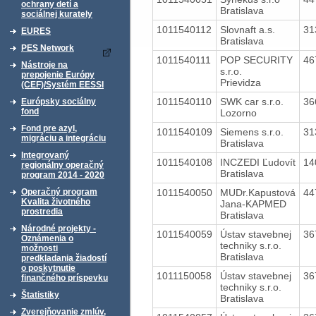
ochrany detí a
Bratislava
sociálnej kurately
1011540112
Slovnaft a.s.
31
EURES
Bratislava
PES Network
1011540111
POP SECURITY
46
Nástroje na
s.r.o.
prepojenie Európy
Prievidza
(CEF)/Systém EESSI
1011540110
SWK car s.r.o.
36
Európsky sociálny
fond
Lozorno
Fond pre azyl,
1011540109
Siemens s.r.o.
31
migráciu a integráciu
Bratislava
Integrovaný
1011540108
INCZEDI Ľudovít
14
regionálny operačný
Bratislava
program 2014 - 2020
1011540050
MUDr.Kapustová
44
Operačný program
Kvalita životného
Jana-KAPMED
prostredia
Bratislava
Národné projekty -
1011540059
Ústav stavebnej
36
Oznámenia o
techniky s.r.o.
možnosti
Bratislava
predkladania žiadostí
o poskytnutie
1011150058
Ústav stavebnej
36
finančného príspevku
techniky s.r.o.
Štatistiky
Bratislava
Zverejňovanie zmlúv,