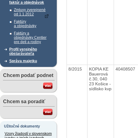
faktúr a objednávok
Zmluvy zverejnené
od 1.1.2012
Faktúry
a objednávky
Faktúry a
objednávky Centier
pre deti a rodiny
Profil verejného
obstarávateľa
Správa majetku
8/2015
KOPIA KE
40408507
Bauerová
Chcem podať podnet
č.30, 040
23 Košice -
sídlisko kvp
Chcem sa poradiť
Užitočné dokumenty
Vzory žiadostí v slovenskom