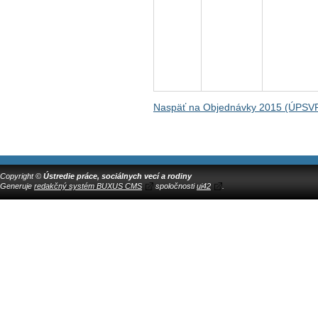
Naspäť na Objednávky 2015 (ÚPSV
Copyright ©
Ústredie práce, sociálnych vecí a rodiny
Generuje
redakčný systém BUXUS CMS
spoločnosti
ui42
.