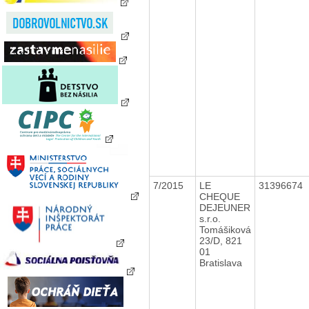
7/2015
LE
31396674
CHEQUE
DEJEUNER
s.r.o.
Tomášiková
23/D, 821
01
Bratislava