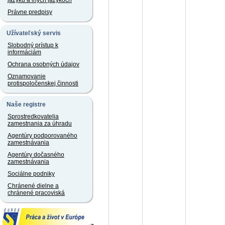
jazyku a iných jazykoch
Právne predpisy
Užívateľský servis
Slobodný prístup k
informáciám
Ochrana osobných údajov
Oznamovanie
protispoločenskej činnosti
Naše registre
Sprostredkovatelia
zamestnania za úhradu
Agentúry podporovaného
zamestnávania
Agentúry dočasného
zamestnávania
Sociálne podniky
Chránené dielne a
chránené pracoviská