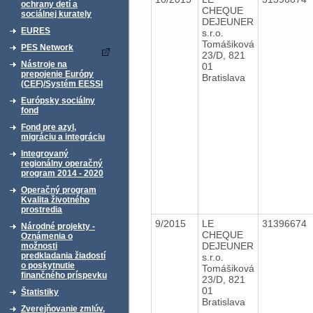
ochrany detí a
CHEQUE
sociálnej kurately
DEJEUNER
EURES
s.r.o.
Tomášiková
PES Network
23/D, 821
Nástroje na
01
prepojenie Európy
Bratislava
(CEF)/Systém EESSI
Európsky sociálny
fond
Fond pre azyl,
migráciu a integráciu
Integrovaný
regionálny operačný
program 2014 - 2020
Operačný program
Kvalita životného
prostredia
9/2015
LE
31396674
Národné projekty -
CHEQUE
Oznámenia o
DEJEUNER
možnosti
predkladania žiadostí
s.r.o.
o poskytnutie
Tomášiková
finančného príspevku
23/D, 821
01
Štatistiky
Bratislava
Zverejňovanie zmlúv,