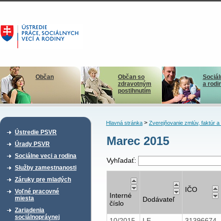
Občan
Občan so
Sociál
zdravotným
a rodi
postihnutím
>
Hlavná stránka
Zverejňovanie zmlúv, faktúr 
Ústredie PSVR
Marec 2015
Úrady PSVR
Sociálne veci a rodina
Vyhľadať:
Služby zamestnanosti
Záruky pre mladých
IČO
Voľné pracovné
Interné
miesta
Dodávateľ
číslo
Zariadenia
sociálnoprávnej
10/2015
LE
31396674