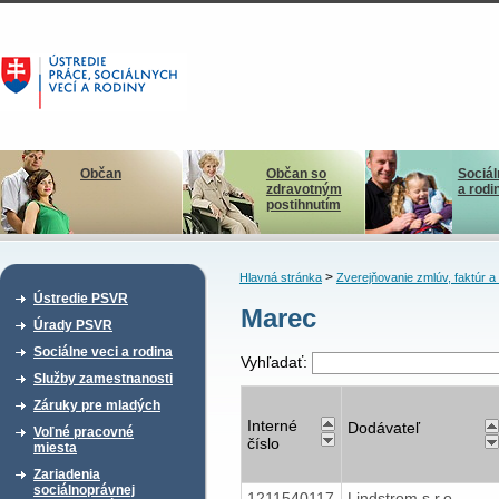
Občan
Občan so
Sociál
zdravotným
a rodi
postihnutím
>
Hlavná stránka
Zverejňovanie zmlúv, faktúr 
Ústredie PSVR
Marec
Úrady PSVR
Sociálne veci a rodina
Vyhľadať:
Služby zamestnanosti
Záruky pre mladých
Interné
Dodávateľ
Voľné pracovné
číslo
miesta
Zariadenia
sociálnoprávnej
1211540117
Lindstrom,s.r.o.,