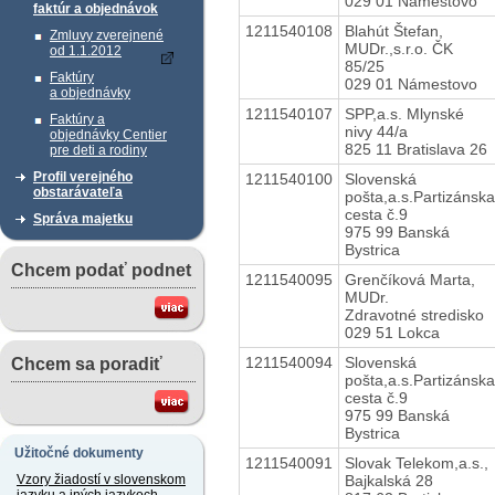
029 01 Námestovo
faktúr a objednávok
1211540108
Blahút Štefan,
Zmluvy zverejnené
MUDr.,s.r.o. ČK
od 1.1.2012
85/25
Faktúry
029 01 Námestovo
a objednávky
1211540107
SPP,a.s. Mlynské
Faktúry a
nivy 44/a
objednávky Centier
825 11 Bratislava 26
pre deti a rodiny
Profil verejného
1211540100
Slovenská
obstarávateľa
pošta,a.s.Partizánska
cesta č.9
Správa majetku
975 99 Banská
Bystrica
Chcem podať podnet
1211540095
Grenčíková Marta,
MUDr.
Zdravotné stredisko
029 51 Lokca
1211540094
Slovenská
Chcem sa poradiť
pošta,a.s.Partizánska
cesta č.9
975 99 Banská
Bystrica
Užitočné dokumenty
1211540091
Slovak Telekom,a.s.,
Bajkalská 28
Vzory žiadostí v slovenskom