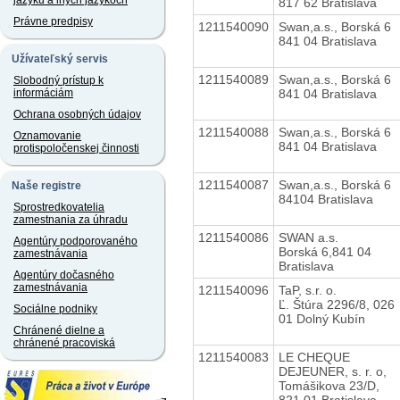
jazyku a iných jazykoch
817 62 Bratislava
Právne predpisy
1211540090
Swan,a.s., Borská 6
841 04 Bratislava
Užívateľský servis
1211540089
Swan,a.s., Borská 6
Slobodný prístup k
841 04 Bratislava
informáciám
Ochrana osobných údajov
1211540088
Swan,a.s., Borská 6
Oznamovanie
841 04 Bratislava
protispoločenskej činnosti
1211540087
Swan,a.s., Borská 6
Naše registre
84104 Bratislava
Sprostredkovatelia
zamestnania za úhradu
1211540086
SWAN a.s.
Agentúry podporovaného
Borská 6,841 04
zamestnávania
Bratislava
Agentúry dočasného
zamestnávania
1211540096
TaP, s.r. o.
Ľ. Štúra 2296/8, 026
Sociálne podniky
01 Dolný Kubín
Chránené dielne a
chránené pracoviská
1211540083
LE CHEQUE
DEJEUNER, s. r. o,
Tomášikova 23/D,
821 01 Bratislava