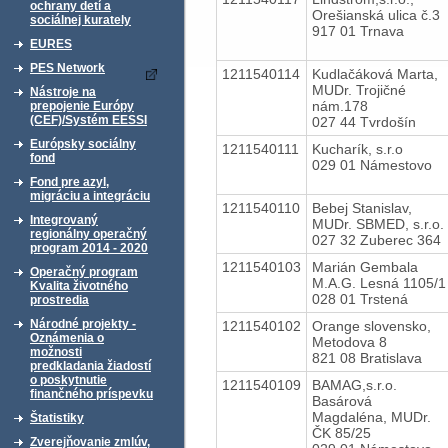
ochrany detí a
Orešianská ulica č.3
sociálnej kurately
917 01 Trnava
EURES
PES Network
1211540114
Kudlačáková Marta,
MUDr. Trojičné
Nástroje na
nám.178
prepojenie Európy
(CEF)/Systém EESSI
027 44 Tvrdošín
Európsky sociálny
1211540111
Kucharík, s.r.o
fond
029 01 Námestovo
Fond pre azyl,
migráciu a integráciu
1211540110
Bebej Stanislav,
Integrovaný
MUDr. SBMED, s.r.o.
regionálny operačný
027 32 Zuberec 364
program 2014 - 2020
1211540103
Marián Gembala
Operačný program
M.A.G. Lesná 1105/1
Kvalita životného
028 01 Trstená
prostredia
Národné projekty -
1211540102
Orange slovensko,
Oznámenia o
Metodova 8
možnosti
821 08 Bratislava
predkladania žiadostí
o poskytnutie
1211540109
BAMAG,s.r.o.
finančného príspevku
Basárová
Magdaléna, MUDr.
Štatistiky
ČK 85/25
Zverejňovanie zmlúv,