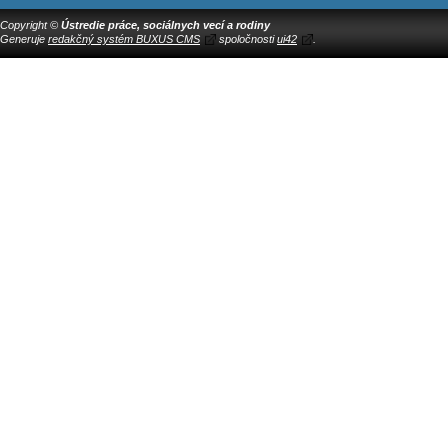
Copyright ©
Ústredie práce, sociálnych vecí a rodiny
Generuje
redakčný systém BUXUS CMS
spoločnosti
ui42
.