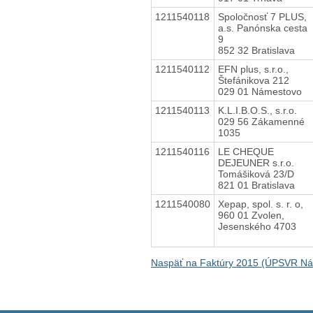
1211540118
Spoločnosť 7 PLUS,
a.s. Panónska cesta
9
852 32 Bratislava
1211540112
EFN plus, s.r.o.,
Štefánikova 212
029 01 Námestovo
1211540113
K.L.I.B.O.S., s.r.o.
029 56 Zákamenné
1035
1211540116
LE CHEQUE
DEJEUNER s.r.o.
Tomášiková 23/D
821 01 Bratislava
1211540080
Xepap, spol. s. r. o,
960 01 Zvolen,
Jesenského 4703
Naspäť na Faktúry 2015 (ÚPSVR N