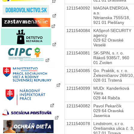
1211540092
MAGNA ENERGIA,
a.s.
Nitrianska 7555/18,
921 01 Piešťany
1211540084
KASprof-SECURITY
agency
029 62 Oravské
Veselé
1211540081
SK-SPIN, s. r. o.
Rákoš 9385/7, 960
01 Zvolen
1211540085
Go. Praktik, s. r. o.
Železničiarov 268/10,
028 01 Trstená
1211540099
MUDr. Kanderková
Viera
029 44 Rabča
1211540082
Pavol Pekarčík
029 64 Oravská
Jasenica
1211540078
Lindstrom, s.r o.
Orešianska ulica č. 3,
917 01 Trnava