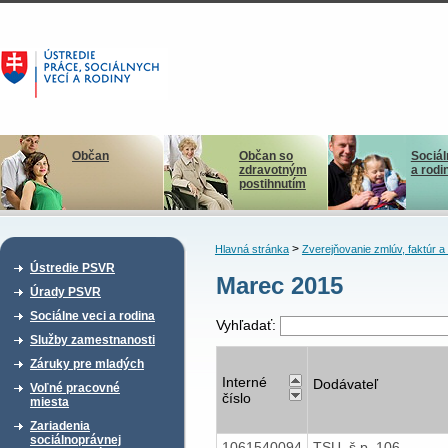
Občan
Občan so
Sociál
zdravotným
a rodi
postihnutím
>
Hlavná stránka
Zverejňovanie zmlúv, faktúr 
Ústredie PSVR
Marec 2015
Úrady PSVR
Sociálne veci a rodina
Vyhľadať:
Služby zamestnanosti
Záruky pre mladých
Interné
Dodávateľ
Voľné pracovné
číslo
miesta
Zariadenia
sociálnoprávnej
1061540094
TSU, š.p. 106