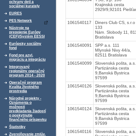
ochrany detí a
Krajinská cesta
sociálnej kurately
2929/9,92101 Piešťa
EURES
PES Network
1061540117
Diners Club CS, s.r.o
133
Nástroje na
Nám. Slobody 11, 81
prepojenie Európy
(CEF)/Systém EESSI
Bratislava
Európsky sociálny
1061540091
SPP a.s. 111
fond
Mlynské Nivy 44/a,
82511 Bratislava
Fond pre azyl,
migráciu a integráciu
1061540099
Slovenská pošta, a.s.
Integrovaný
Partizánska cesta
regionálny operačný
9,Banská Bystrica
program 2014 - 2020
97599
Operačný program
1061540126
Slovenská pošta, a.s.
Kvalita životného
Partizánska cesta
prostredia
9,Banská Bystrica
Národné projekty -
97599
Oznámenia o
možnosti
1061540124
Slovenská pošta, a.s.
predkladania žiadostí
Partizánska cesta
o poskytnutie
9,Banská Bystrica
finančného príspevku
97599
Štatistiky
1061540116
Slovenská pošta, a.s.
Zverejňovanie zmlúv,