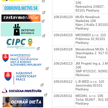
106
Rekreačná 2/4827,
92101 Piešťany
1061540120
MUDr.Nosáľová
Nadežda 106
Nám.J.Kráľa 2,92101
Piešťany
1061540119
MEDINED s.r.o. 110
Pribinova 32,92101
Piešťany
1061540118
Mesárošová MUDr. 1
Starohájska 2. 917 0
Trnava
1061540113
JM Projekt Ing.a. J.M
106
SNP 872/21C, 92001
Hlohovec
1061540112
L-B MED s.r.o. 110
Javorinská,92101
Piešťany
1061540111
MEDIKI, s.r.o. 106
Tichá 3528/7 , 921 0
Piešťany