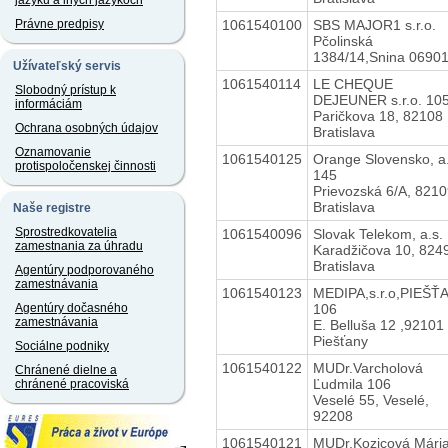
jazyku a iných jazykoch
1061540100
SBS MAJOR1 s.r.o.
Právne predpisy
Pčolinská
1384/14,Snina 0690
Užívateľský servis
1061540114
LE CHEQUE
Slobodný prístup k
DEJEUNER s.r.o. 10
informáciám
Paričkova 18, 82108
Ochrana osobných údajov
Bratislava
Oznamovanie
1061540125
Orange Slovensko, a.
protispoločenskej činnosti
145
Prievozská 6/A, 821
Bratislava
Naše registre
Sprostredkovatelia
1061540096
Slovak Telekom, a.s.
zamestnania za úhradu
Karadžičova 10, 824
Bratislava
Agentúry podporovaného
zamestnávania
1061540123
MEDIPA,s.r.o,PIEŠŤ
106
Agentúry dočasného
zamestnávania
E. Belluša 12 ,92101
Piešťany
Sociálne podniky
1061540122
MUDr.Varcholová
Chránené dielne a
Ľudmila 106
chránené pracoviská
Veselé 55, Veselé,
92208
1061540121
MUDr.Kozicová Mári