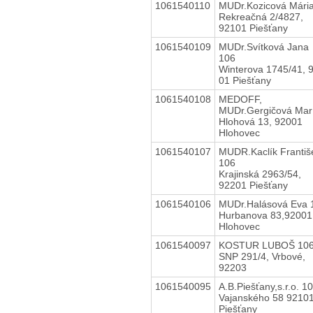
1061540110
MUDr.Kozicová Mári
Rekreačná 2/4827,
92101 Piešťany
1061540109
MUDr.Svítková Jana
106
Winterova 1745/41, 
01 Piešťany
1061540108
MEDOFF,
MUDr.Gergičová Mar
Hlohová 13, 92001
Hlohovec
1061540107
MUDR.Kaclík Františ
106
Krajinská 2963/54,
92201 Piešťany
1061540106
MUDr.Halásová Eva 
Hurbanova 83,92001
Hlohovec
1061540097
KOSTUR LUBOŠ 10
SNP 291/4, Vrbové,
92203
1061540095
A.B.Piešťany,s.r.o. 1
Vajanského 58 9210
Piešťany