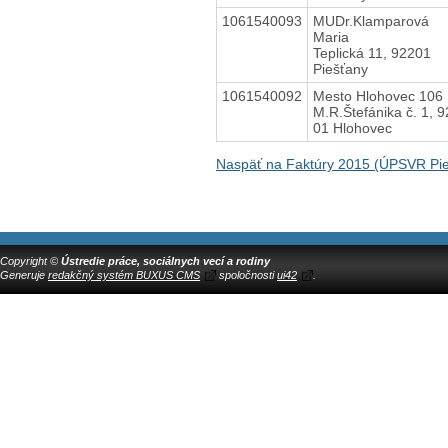
1061540093
MUDr.Klamparová
Maria
Teplická 11, 92201
Piešťany
1061540092
Mesto Hlohovec 106
M.R.Štefánika č. 1, 
01 Hlohovec
Naspäť na Faktúry 2015 (ÚPSVR Pie
Copyright ©
Ústredie práce, sociálnych vecí a rodiny
Generuje
redakčný systém BUXUS CMS
spoločnosti
ui42
.