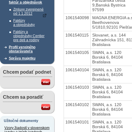
Partizánska cesta
faktúr a objednávok
9,Banská Bystrica
97599
Zmluvy zverejnené
od 1.1.2012
1061540098
MAGNA ENERGIA a.s
Faktúry
Beethovenova
a objednávky
5/1810,92101 Piešťa
Faktúry a
1061540115
Slovanet, a.s. 144
objednávky Centier
Záhradnícka 151, 81
pre deti a rodiny
Bratislava
Profil verejného
obstarávateľa
1061540105
SWAN, a.s. 120
Borská 6, 84104
Správa majetku
Bratislava
1061540104
SWAN, a.s. 120
Chcem podať podnet
Borská 6, 84104
Bratislava
1061540103
SWAN, a.s. 120
Borská 6, 84104
Bratislava
Chcem sa poradiť
1061540102
SWAN, a.s. 120
Borská 6, 84104
Bratislava
Užitočné dokumenty
1061540101
SWAN, a.s. 120
Borská 6, 84104
Vzory žiadostí v slovenskom
Bratislava