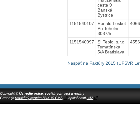
cesta 9
Banská
Bystrica
1151540107
Ronald Loskot
406
Pri Tehelni
3087/5
1151540097
SI Teplo, s.r.o.
455
Tematínska
5/A Bratislava
Naspäť na Faktúry 2015 (ÚPSVR Lev
Copyright ©
Ústredie práce, sociálnych vecí a rodiny
Generuje
redakčný systém BUXUS CMS
spoločnosti
ui42
.