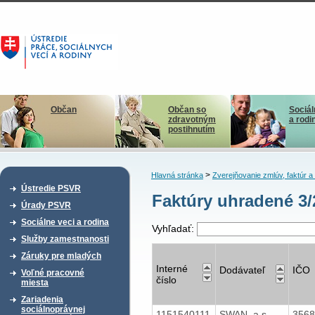
Občan
Občan so
Sociál
zdravotným
a rodi
postihnutím
>
Hlavná stránka
Zverejňovanie zmlúv, faktúr 
Ústredie PSVR
Faktúry uhradené 3
Úrady PSVR
Sociálne veci a rodina
Vyhľadať:
Služby zamestnanosti
Záruky pre mladých
Interné
Dodávateľ
IČO
Voľné pracovné
číslo
miesta
Zariadenia
sociálnoprávnej
1151540111
SWAN, a.s.
356