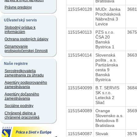
jazyku a iných jazykoch
Bratislava
Právne predpisy
1151540128
MUDr. Janka
368
Prochásková
Nábrežná 3
Užívateľský servis
Levice
Slobodný prístup k
1151540113
PZS s.r.o.
367
informáciám
ČSA 20
Ochrana osobných údajov
Banská
Bystrica 1
Oznamovanie
protispoločenskej činnosti
1151540114
Slovenská
366
pošta , a.s.
Naše registre
Partizánska
cesta 9
Sprostredkovatelia
Banská
zamestnania za úhradu
Bystrica
Agentúry podporovaného
zamestnávania
1151540099
B.T. SERVIS
368
SK s.r.o.
Agentúry dočasného
Letecká 2
zamestnávania
Sliač
Sociálne podniky
1151540089
Orange
356
Chránené dielne a
Slovensko a.s.
chránené pracoviská
Metodova 8
Bratislava
1151540087
Slovak
357