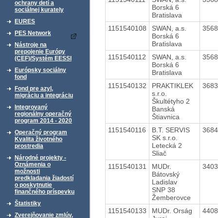
ochrany detí a
Borská 6
sociálnej kurately
Bratislava
EURES
1151540108
SWAN, a.s.
356
PES Network
Borská 6
Bratislava
Nástroje na
prepojenie Európy
1151540112
SWAN, a.s.
356
(CEF)/Systém EESSI
Borská 6
Európsky sociálny
Bratislava
fond
1151540132
PRAKTIKLEK
368
Fond pre azyl,
s.r.o.
migráciu a integráciu
Škultétyho 2
Integrovaný
Banská
regionálny operačný
Štiavnica
program 2014 - 2020
1151540116
B.T. SERVIS
368
Operačný program
SK s.r.o.
Kvalita životného
Letecká 2
prostredia
Sliač
Národné projekty -
Oznámenia o
1151540131
MUDr.
340
možnosti
Bátovský
predkladania žiadostí
Ladislav
o poskytnutie
SNP 38
finančného príspevku
Žemberovce
Štatistiky
1151540133
MUDr. Orság
440
Zverejňovanie zmlúv,