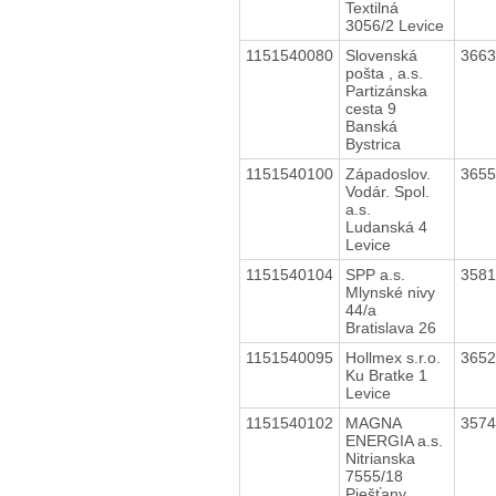
Textilná
3056/2 Levice
1151540080
Slovenská
366
pošta , a.s.
Partizánska
cesta 9
Banská
Bystrica
1151540100
Západoslov.
365
Vodár. Spol.
a.s.
Ludanská 4
Levice
1151540104
SPP a.s.
358
Mlynské nivy
44/a
Bratislava 26
1151540095
Hollmex s.r.o.
365
Ku Bratke 1
Levice
1151540102
MAGNA
357
ENERGIA a.s.
Nitrianska
7555/18
Piešťany