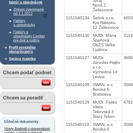
Juraj
faktúr a objednávok
Nová 2
Želiezovce
Zmluvy zverejnené
od 1.1.2012
1151540134
Šebok s.r.o.
465
Faktúry
Kpt.Nálepku
a objednávky
12 Želiezovce
Faktúry a
1151540130
MUDr. Mária
311
objednávky Centier
Špaňová
pre deti a rodiny
ObZS Veľké
Profil verejného
Ludince
obstarávateľa
1151540127
MUDr.
368
Správa majetku
Jaroslav Hajko
s.r.o.
Východná 14
Chcem podať podnet
Levice
1151540109
SWAN, a.s.
356
Borská 6
Bratislava
Chcem sa poradiť
1151540129
MUDr. Faško
478
Viktor
Tekovská 3
Starý Tekov
Užitočné dokumenty
1151540110
SWAN, a.s.
356
Borská 6
Vzory žiadostí v slovenskom