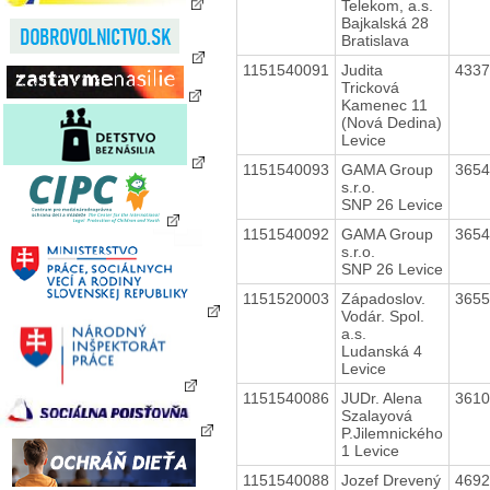
Telekom, a.s.
Bajkalská 28
Bratislava
1151540091
Judita
433
Tricková
Kamenec 11
(Nová Dedina)
Levice
1151540093
GAMA Group
365
s.r.o.
SNP 26 Levice
1151540092
GAMA Group
365
s.r.o.
SNP 26 Levice
1151520003
Západoslov.
365
Vodár. Spol.
a.s.
Ludanská 4
Levice
1151540086
JUDr. Alena
361
Szalayová
P.Jilemnického
1 Levice
1151540088
Jozef Drevený
469