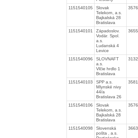
1151540105
Slovak
357
Telekom, a.s.
Bajkalská 28
Bratislava
1151540101
Západoslov.
365
Vodár. Spol.
a.s.
Ludanská 4
Levice
1151540096
SLOVNAFT
313
a.s.
Vlčie hrdlo 1
Bratislava
1151540103
SPP a.s.
358
Mlynské nivy
44/a
Bratislava 26
1151540106
Slovak
357
Telekom, a.s.
Bajkalská 28
Bratislava
1151540098
Slovenská
366
pošta , a.s.
Partizánska