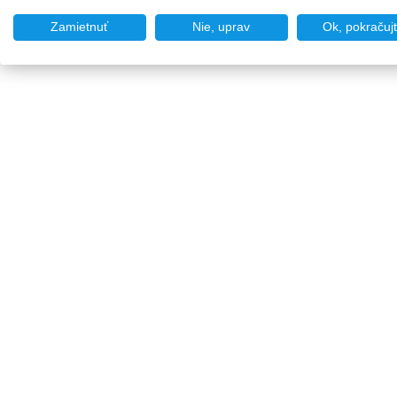
Zamietnuť
Nie, uprav
Ok, pokračuj