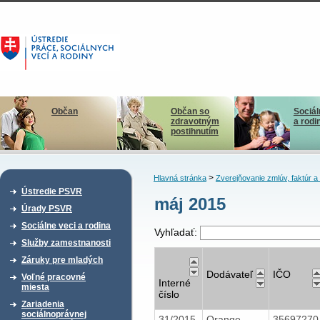
Občan
Občan so
Sociál
zdravotným
a rodi
postihnutím
>
Hlavná stránka
Zverejňovanie zmlúv, faktúr 
Ústredie PSVR
máj 2015
Úrady PSVR
Sociálne veci a rodina
Vyhľadať:
Služby zamestnanosti
Záruky pre mladých
Dodávateľ
IČO
Voľné pracovné
Interné
miesta
číslo
Zariadenia
sociálnoprávnej
31/2015
Orange
3569727