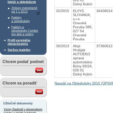
faktúr a objednávok
Dolný Kubín
Zmluvy zverejnené
32/2015
ELVYS
3643801
od 1.1.2012
SLOVAKIA,
Faktúry
s.r.o.
a objednávky
Oravská
Poruba 385,
Faktúry a
027 54
objednávky Centier
pre deti a rodiny
Oravská
Poruba
Profil verejného
obstarávateľa
30/2013
Alojz
3736061
Hrubjak
Správa majetku
AUTOEKO
oprava
Chcem podať podnet
automobilov
Bziny 69/24,
026 01
Dolný Kubín
Chcem sa poradiť
Naspäť na Objednávky 2015 (ÚPSVR
Užitočné dokumenty
Vzory žiadostí v slovenskom