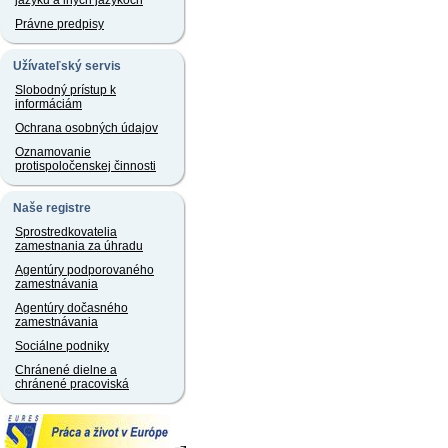
jazyku a iných jazykoch
Právne predpisy
Užívateľský servis
Slobodný prístup k
informáciám
Ochrana osobných údajov
Oznamovanie
protispoločenskej činnosti
Naše registre
Sprostredkovatelia
zamestnania za úhradu
Agentúry podporovaného
zamestnávania
Agentúry dočasného
zamestnávania
Sociálne podniky
Chránené dielne a
chránené pracoviská