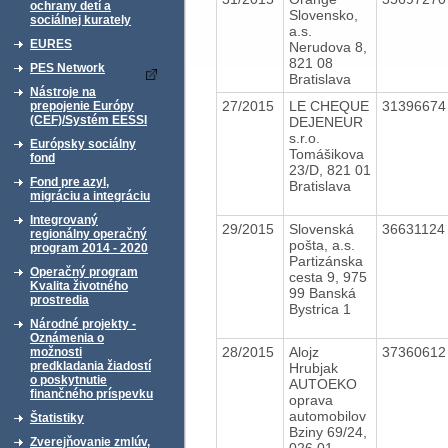
ochrany detí a
Slovensko,
sociálnej kurately
a.s.
EURES
Nerudova 8,
821 08
PES Network
Bratislava
Nástroje na
27/2015
LE CHEQUE
3139667
prepojenie Európy
(CEF)/Systém EESSI
DEJENEUR
s.r.o.
Európsky sociálny
Tomášikova
fond
23/D, 821 01
Fond pre azyl,
Bratislava
migráciu a integráciu
Integrovaný
29/2015
Slovenská
3663112
regionálny operačný
pošta, a.s.
program 2014 - 2020
Partizánska
Operačný program
cesta 9, 975
Kvalita životného
99 Banská
prostredia
Bystrica 1
Národné projekty -
Oznámenia o
28/2015
Alojz
3736061
možnosti
predkladania žiadostí
Hrubjak
o poskytnutie
AUTOEKO
finančného príspevku
oprava
automobilov
Štatistiky
Bziny 69/24,
Zverejňovanie zmlúv,
026 01