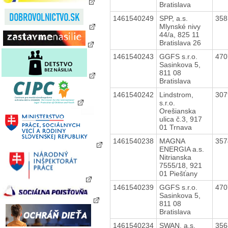
Bratislava
1461540249
SPP, a.s.
35
Mlynské nivy
44/a, 825 11
Bratislava 26
1461540243
GGFS s.r.o.
47
Sasinkova 5,
811 08
Bratislava
1461540242
Lindstrom,
30
s.r.o.
Orešianska
ulica č.3, 917
01 Trnava
1461540238
MAGNA
35
ENERGIA a.s.
Nitrianska
7555/18, 921
01 Piešťany
1461540239
GGFS s.r.o.
47
Sasinkova 5,
811 08
Bratislava
1461540234
SWAN, a.s.
35