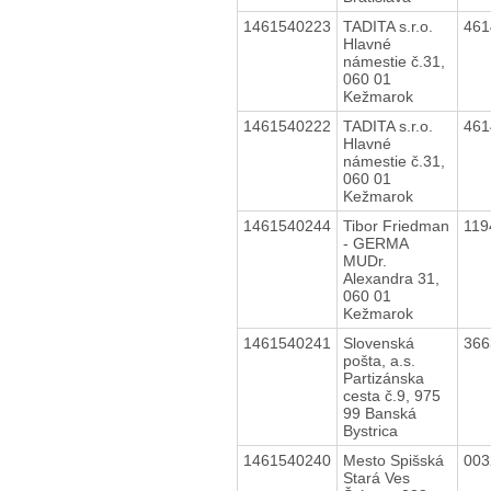
1461540223
TADITA s.r.o.
46
Hlavné
námestie č.31,
060 01
Kežmarok
1461540222
TADITA s.r.o.
46
Hlavné
námestie č.31,
060 01
Kežmarok
1461540244
Tibor Friedman
11
- GERMA
MUDr.
Alexandra 31,
060 01
Kežmarok
1461540241
Slovenská
36
pošta, a.s.
Partizánska
cesta č.9, 975
99 Banská
Bystrica
1461540240
Mesto Spišská
00
Stará Ves