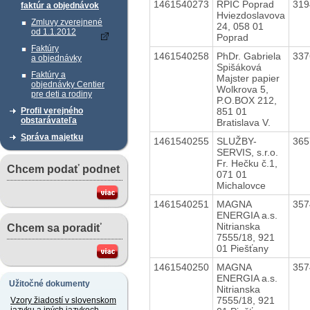
1461540273
RPIC Poprad
31
faktúr a objednávok
Hviezdoslavova
Zmluvy zverejnené
24, 058 01
od 1.1.2012
Poprad
Faktúry
1461540258
PhDr. Gabriela
33
a objednávky
Spišáková
Faktúry a
Majster papier
objednávky Centier
Wolkrova 5,
pre deti a rodiny
P.O.BOX 212,
851 01
Profil verejného
obstarávateľa
Bratislava V.
Správa majetku
1461540255
SLUŽBY-
36
SERVIS, s.r.o.
Fr. Hečku č.1,
Chcem podať podnet
071 01
Michalovce
1461540251
MAGNA
35
ENERGIA a.s.
Nitrianska
Chcem sa poradiť
7555/18, 921
01 Piešťany
1461540250
MAGNA
35
ENERGIA a.s.
Užitočné dokumenty
Nitrianska
7555/18, 921
Vzory žiadostí v slovenskom