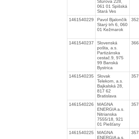
Štúrova 228,
061 01 Spišská
Stará Ves
1461540229
Pavol Bjalončík
35
Starý trh 6, 060
01 Kežmarok
1461540237
Slovenská
36
pošta, a.s.
Partizánska
cestač.9, 975
99 Banská
Bystrica
1461540235
Slovak
35
Telekom, a.s.
Bajkalská 28,
817 62
Bratislava
1461540226
MAGNA
35
ENERGIA a.s.
Nitrianska
7555/18, 921
01 Piešťany
1461540225
MAGNA
35
ENERGIA a.s.