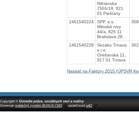
Nitrianska
7555/18, 921
01 Piešťany
1461540224
SPP, a.s.
35
Mlinské nivy
44/a, 825 11
Bratislava 26
1461540228
Sezako Trnava
36
s.r.o.
Orešanská 11,
917 01 Trnava
Naspäť na Faktúry 2015 (ÚPSVR K
Copyright ©
Ústredie práce, sociálnych vecí a rodiny
Generuje
redakčný systém BUXUS CMS
spoločnosti
ui42
.