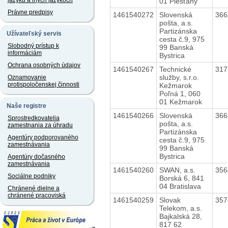
jazyku a iných jazykoch
01 Piešťany
Právne predpisy
1461540272
Slovenská
36
pošta, a.s.
Partizánska
Užívateľský servis
cesta č.9, 975
Slobodný prístup k
99 Banská
informáciám
Bystrica
Ochrana osobných údajov
1461540267
Technické
31
služby, s.r.o.
Oznamovanie
protispoločenskej činnosti
Kežmarok
Poľná 1, 060
01 Kežmarok
Naše registre
1461540266
Slovenská
36
Sprostredkovatelia
pošta, a.s.
zamestnania za úhradu
Partizánska
Agentúry podporovaného
cesta č.9, 975
zamestnávania
99 Banská
Bystrica
Agentúry dočasného
zamestnávania
1461540260
SWAN, a.s.
35
Sociálne podniky
Borská 6, 841
04 Bratislava
Chránené dielne a
chránené pracoviská
1461540259
Slovak
35
Telekom, a.s.
Bajkalská 28,
817 62