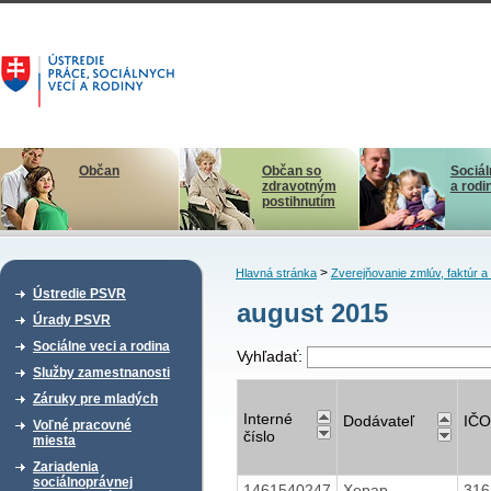
Občan
Občan so
Sociál
zdravotným
a rodi
postihnutím
>
Hlavná stránka
Zverejňovanie zmlúv, faktúr 
Ústredie PSVR
august 2015
Úrady PSVR
Sociálne veci a rodina
Vyhľadať:
Služby zamestnanosti
Záruky pre mladých
Interné
Dodávateľ
IČO
Voľné pracovné
číslo
miesta
Zariadenia
sociálnoprávnej
1461540247
Xepap,
31