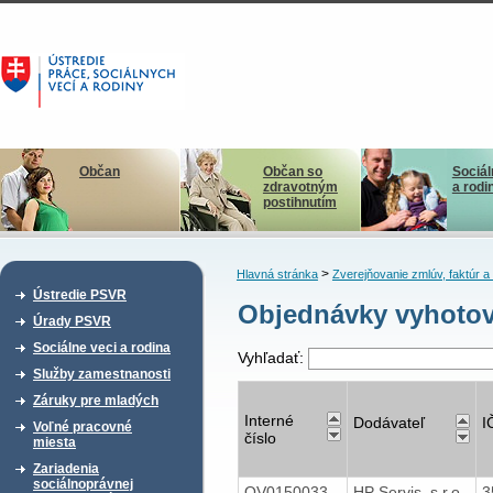
Občan
Občan so
Sociál
zdravotným
a rodi
postihnutím
>
Hlavná stránka
Zverejňovanie zmlúv, faktúr 
Ústredie PSVR
Objednávky vyhotov
Úrady PSVR
Sociálne veci a rodina
Vyhľadať:
Služby zamestnanosti
Záruky pre mladých
Interné
Dodávateľ
I
Voľné pracovné
číslo
miesta
Zariadenia
sociálnoprávnej
OV0150033
HP Servis, s.r.o.
3