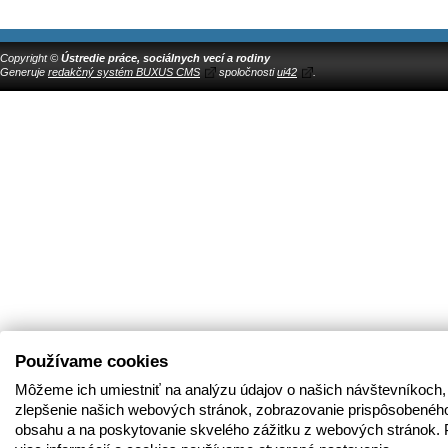
Copyright ©
Ústredie práce, sociálnych vecí a rodiny
Generuje
redakčný systém BUXUS CMS
spoločnosti
ui42
.
Používame cookies
Môžeme ich umiestniť na analýzu údajov o našich návštevníkoch,
zlepšenie našich webových stránok, zobrazovanie prispôsobenéh
obsahu a na poskytovanie skvelého zážitku z webových stránok. 