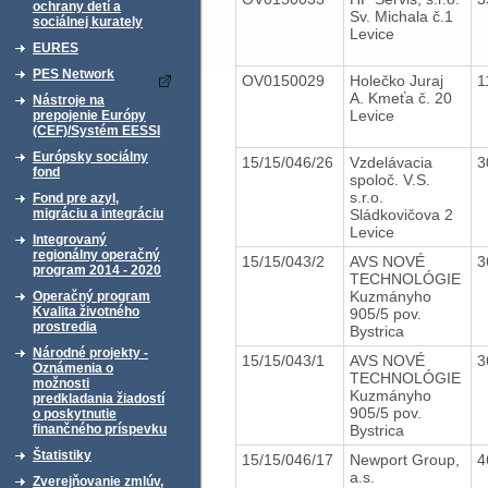
ochrany detí a
Sv. Michala č.1
sociálnej kurately
Levice
EURES
PES Network
OV0150029
Holečko Juraj
1
A. Kmeťa č. 20
Nástroje na
Levice
prepojenie Európy
(CEF)/Systém EESSI
Európsky sociálny
15/15/046/26
Vzdelávacia
3
fond
spoloč. V.S.
s.r.o.
Fond pre azyl,
Sládkovičova 2
migráciu a integráciu
Levice
Integrovaný
regionálny operačný
15/15/043/2
AVS NOVÉ
3
program 2014 - 2020
TECHNOLÓGIE
Kuzmányho
Operačný program
Kvalita životného
905/5 pov.
prostredia
Bystrica
Národné projekty -
15/15/043/1
AVS NOVÉ
3
Oznámenia o
TECHNOLÓGIE
možnosti
Kuzmányho
predkladania žiadostí
905/5 pov.
o poskytnutie
Bystrica
finančného príspevku
Štatistiky
15/15/046/17
Newport Group,
4
a.s.
Zverejňovanie zmlúv,