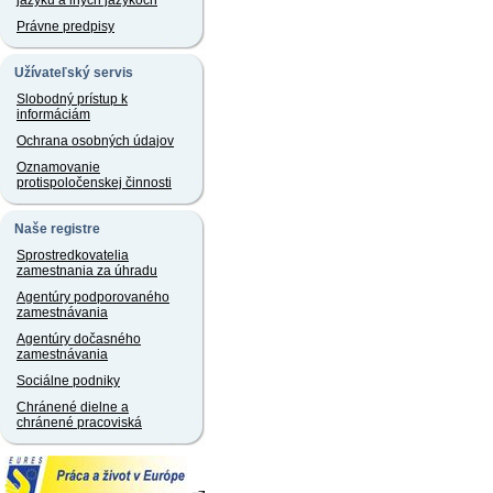
jazyku a iných jazykoch
Právne predpisy
Užívateľský servis
Slobodný prístup k
informáciám
Ochrana osobných údajov
Oznamovanie
protispoločenskej činnosti
Naše registre
Sprostredkovatelia
zamestnania za úhradu
Agentúry podporovaného
zamestnávania
Agentúry dočasného
zamestnávania
Sociálne podniky
Chránené dielne a
chránené pracoviská