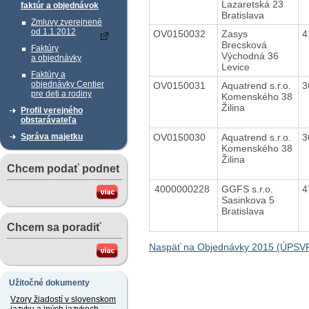
Lazaretská 23
faktúr a objednávok
Bratislava
Zmluvy zverejnené
od 1.1.2012
OV0150032
Zasys
4
Brecsková
Faktúry
Východná 36
a objednávky
Levice
Faktúry a
objednávky Centier
OV0150031
Aquatrend s.r.o.
3
pre deti a rodiny
Komenského 38
Žilina
Profil verejného
obstarávateľa
OV0150030
Aquatrend s.r.o.
3
Správa majetku
Komenského 38
Žilina
Chcem podať podnet
4000000228
GGFS s.r.o.
4
Sasinkova 5
Bratislava
Chcem sa poradiť
Naspäť na Objednávky 2015 (ÚPSVR
Užitočné dokumenty
Vzory žiadostí v slovenskom