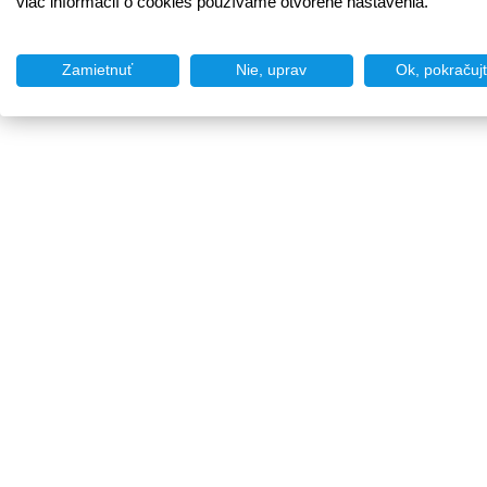
viac informácií o cookies používame otvorené nastavenia.
Zamietnuť
Nie, uprav
Ok, pokračuj