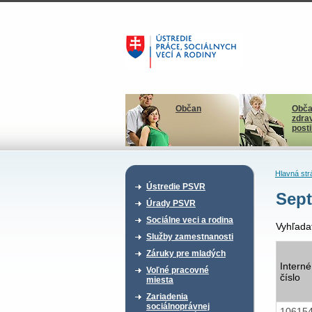
Občan
Obča
zdra
post
Hlavná str
Ústredie PSVR
Sept
Úrady PSVR
Sociálne veci a rodina
Vyhľada
Služby zamestnanosti
Záruky pre mladých
Interné
Voľné pracovné
číslo
miesta
Zariadenia
sociálnoprávnej
10615