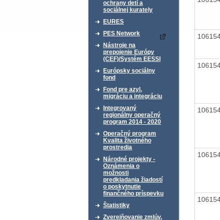
ochrany detí a
sociálnej kurately
EURES
PES Network
10615
Nástroje na
prepojenie Európy
(CEF)/Systém EESSI
10615
Európsky sociálny
fond
Fond pre azyl,
migráciu a integráciu
Integrovaný
10615
regionálny operačný
program 2014 - 2020
Operačný program
Kvalita životného
prostredia
10615
Národné projekty -
Oznámenia o
možnosti
predkladania žiadostí
o poskytnutie
finančného príspevku
10615
Štatistiky
Zverejňovanie zmlúv,