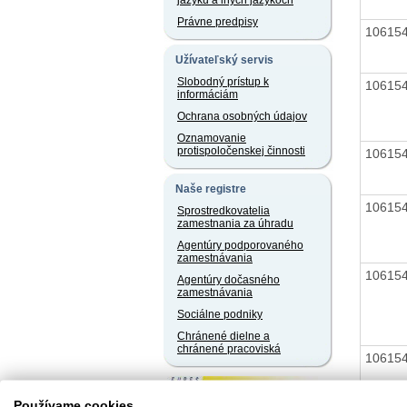
jazyku a iných jazykoch
Právne predpisy
10615
Užívateľský servis
Slobodný prístup k
10615
informáciám
Ochrana osobných údajov
Oznamovanie
protispoločenskej činnosti
10615
Naše registre
10615
Sprostredkovatelia
zamestnania za úhradu
Agentúry podporovaného
zamestnávania
10615
Agentúry dočasného
zamestnávania
Sociálne podniky
Chránené dielne a
chránené pracoviská
10615
Používame cookies