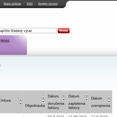
Mapa stránok
RSS
English version
Médiá
y
Dátum
Dátum
Dátum
Zmluva
doručenia
zaplatenia
Objednávka
zverejnenia
faktúry
faktúry
02.9.2015
11.09.2015
17.9.2015