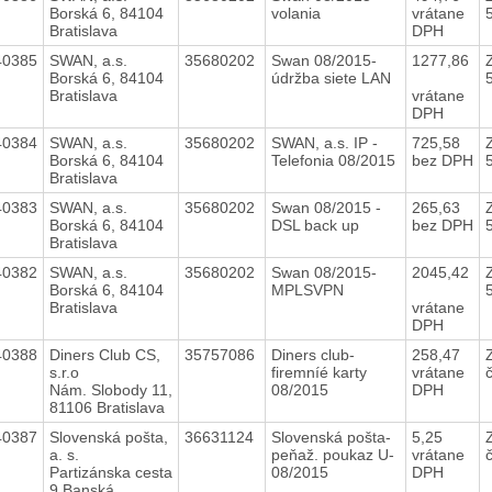
Borská 6, 84104
volania
vrátane
Bratislava
DPH
40385
SWAN, a.s.
35680202
Swan 08/2015-
1277,86
Borská 6, 84104
údržba siete LAN
Bratislava
vrátane
DPH
40384
SWAN, a.s.
35680202
SWAN, a.s. IP -
725,58
Borská 6, 84104
Telefonia 08/2015
bez DPH
Bratislava
40383
SWAN, a.s.
35680202
Swan 08/2015 -
265,63
Borská 6, 84104
DSL back up
bez DPH
Bratislava
40382
SWAN, a.s.
35680202
Swan 08/2015-
2045,42
Borská 6, 84104
MPLSVPN
Bratislava
vrátane
DPH
40388
Diners Club CS,
35757086
Diners club-
258,47
s.r.o
firemníé karty
vrátane
Nám. Slobody 11,
08/2015
DPH
81106 Bratislava
40387
Slovenská pošta,
36631124
Slovenská pošta-
5,25
a. s.
peňaž. poukaz U-
vrátane
Partizánska cesta
08/2015
DPH
9,Banská