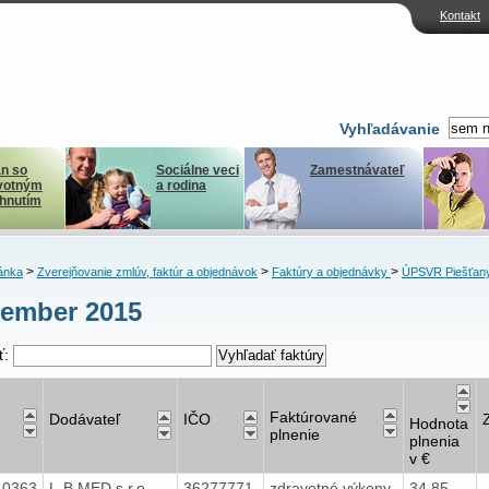
Kontakt
Vyhľadávanie
n so
Sociálne veci
Zamestnávateľ
votným
a rodina
ihnutím
>
>
>
ánka
Zverejňovanie zmlúv, faktúr a objednávok
Faktúry a objednávky
ÚPSVR Piešťan
ember 2015
ť:
Faktúrované
Dodávateľ
IČO
Hodnota
plnenie
plnenia
v €
40363
L-B MED s.r.o.
36277771
zdravotné výkony
34,85