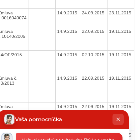
Zmluva
14.9.2015
24.09.2015
23.11.2015
č.0016040074
Zmluva
14.9.2015
22.09.2015
19.11.2015
č.10140/2005
64/OF/2015
14.9.2015
02.10.2015
19.11.2015
Zmluva č.
14.9.2015
22.09.2015
19.11.2015
43/2013
Zmluva
14.9.2015
22.09.2015
19.11.2015
č.38/2004
hatbot
íše
Vaša pomocníčka
14.9.2015
22.09.2015
19.11.2015
Vyskytol sa problém s pripojením. Skúste to prosím