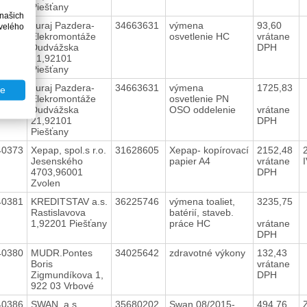
Piešťany
 našich
40375
Juraj Pazdera-
34663631
výmena
93,60
velého
Elekromontáže
osvetlenie HC
vrátane
Dudvážska
DPH
21,92101
Piešťany
40374
Juraj Pazdera-
34663631
výmena
1725,83
te
Elekromontáže
osvetlenie PN
Dudvážska
OSO oddelenie
vrátane
21,92101
DPH
Piešťany
40373
Xepap, spol.s r.o.
31628605
Xepap- kopírovací
2152,48
Jesenského
papier A4
vrátane
4703,96001
DPH
Zvolen
40381
KREDITSTAV a.s.
36225746
výmena toaliet,
3235,75
Rastislavova
batérií, staveb.
1,92201 Piešťany
práce HC
vrátane
DPH
40380
MUDR.Pontes
34025642
zdravotné výkony
132,43
Boris
vrátane
Zigmundíkova 1,
DPH
922 03 Vrbové
40386
SWAN, a.s.
35680202
Swan 08/2015-
494,76