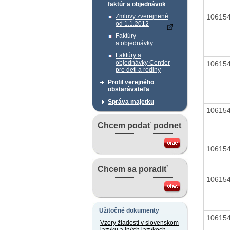
faktúr a objednávok
10615
Zmluvy zverejnené
od 1.1.2012
Faktúry
a objednávky
Faktúry a
objednávky Centier
10615
pre deti a rodiny
Profil verejného
obstarávateľa
Správa majetku
10615
Chcem podať podnet
10615
Chcem sa poradiť
10615
Užitočné dokumenty
10615
Vzory žiadostí v slovenskom