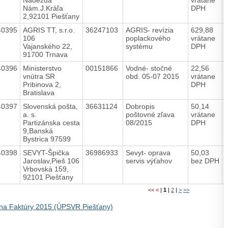
Nám.J.Kráľa
DPH
2,92101 Piešťany
40395
AGRIS TT, s.r.o.
36247103
AGRIS- revízia
629,88
106
poplackového
vrátane
Vajanského 22,
systému
DPH
91700 Trnava
40396
Ministerstvo
00151866
Vodné- stočné
22,56
vnútra SR
obd. 05-07 2015
vrátane
Pribinova 2,
DPH
Bratislava
40397
Slovenská pošta,
36631124
Dobropis
50,14
a. s.
poštovné zľava
vrátane
Partizánska cesta
08/2015
DPH
9,Banská
Bystrica 97599
40398
SEVYT-Špička
36986933
Sevyt- oprava
50,03
Jaroslav,Pieš 106
servis výťahov
bez DPH
Vrbovská 159,
92101 Piešťany
<<
<
|
1
|
2
|
>
>>
na Faktúry 2015 (ÚPSVR Piešťany)