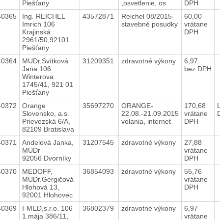
Piešťany
,osvetlenie, os
DPH
40365
Ing. REICHEL
43572871
Reichel 08/2015-
60,00
Imrich 106
stavebné posudky
vrátane
Krajinská
DPH
2961/50,92101
Piešťany
40364
MUDr.Svítková
31209351
zdravotné výkony
6,97
Jana 106
bez DPH
Winterova
1745/41, 921 01
Piešťany
40372
Orange
35697270
ORANGE-
170,68
Slovensko, a.s.
22.08.-21.09.2015
vrátane
Prievozská 6/A,
volania, internet
DPH
82109 Bratislava
40371
Andelová Janka,
31207545
zdravotné výkony
27,88
MUDr
vrátane
92056 Dvorníky
DPH
40370
MEDOFF,
36854093
zdravotné výkony
55,76
MUDr.Gergičová
vrátane
Hlohová 13,
DPH
92001 Hlohovec
40369
I-MED,s.r.o. 106
36802379
zdravotné výkony
6,97
1.mája 386/11,
vrátane