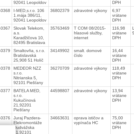
92041 Leopoldov
DPH
40368
I-MED,s.r.o. 106
36802379
zdravotné výkony
6,97
1.mája 386/11,
vrátane
92041 Leopoldov
DPH
40367
Slovak Telekom,
35763469
T COM 08/2015-
116,98
a.s.
hlasové služby,
vrátane
Karadžičova 10,
internet
DPH
82495 Bratislava
40379
Smaltovňa, s.r.o.
34149902
smalt. domové
16,44
Bratislavská
číslo
vrátane
25,908 51 Holíč
DPH
40378
MEDEOR NZZ
36270709
zdravotné výkony
118,49
s.r.o.
vrátane
Nitrianska 5,
DPH
92101 Piešťany
40377
BATELA MED,
44598807
zdravotné výkony
13,94
s.r.o.
vrátane
Kukučínová
DPH
21,92201
Piešťany
40376
Juraj Pazdera-
34663631
oprava ističov a
75,00
Elekromontáže
vypínača HC
vrátane
Dudvážska
DPH
21,92101