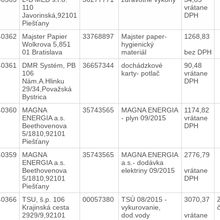
110
vrátane
Javorinská,92101
DPH
Piešťany
40362
Majster Papier
33768897
Majster paper-
1268,83
Wolkrova 5,851
hygienický
01 Bratislava
materiál
bez DPH
40361
DMR Systém, PB
36657344
dochádzkové
90,48
106
karty- potlač
vrátane
Nám.A.Hlinku
DPH
29/34,Považská
Bystrica
40360
MAGNA
35743565
MAGNA ENERGIA
1174,82
ENERGIA a.s.
- plyn 09/2015
vrátane
Beethovenova
DPH
5/1810,92101
Piešťany
40359
MAGNA
35743565
MAGNA ENERGIA
2776,79
ENERGIA a.s.
a.s.- dodávka
Beethovenova
elektriny 09/2015
vrátane
5/1810,92101
DPH
Piešťany
40366
TSU, š.p. 106
00057380
TSÚ 08/2015 -
3070,37
Krajinská cesta
vykurovanie,
2929/9,92101
dod.vody
vrátane