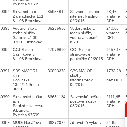
Bystrica 97599
40394
Slovanet, a.s.
35954612
Slovanet - super
23,46
Záhradnícka 151,
internet Naplno
vrátane
81106 Bratislava
09/2015
DPH
40393
Vodárenské a
36255556
Vodárenské a
240,06
techn.služby
techn.služby
vrátane
Šafáriková 30,
vodné a stočné
DPH
92001 Hlohovec
8/2015
40392
GGFS s.r.o.
47079690
GGFS s.r.o.-
9457,14
Sasinkova 5,
stravovacie
vrátane
81108 Bratislava
poukažky 09/2015
DPH
40391
SBS MAJOR1
36863378
SBS MAJOR 1
1733,28
s.r.o.
služby
Pčolinská
informátorov
bez DPH
1384/14,Snina
08/2015
06901
40390
Slovenská pošta,
36631124
Slovenská pošta-
2111,95
a. s.
poštové služby
vrátane
C
Partizánska cesta
08/2015
DPH
p
9,Banská
Bystrica 97599
40389
MUDr.Nosáľová
36272922
zdravotné výkony
34,85
Nadežda
vrátane