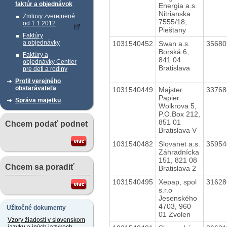
faktúr a objednávok
Energia a.s.
Nitrianska
Zmluvy zverejnené
7555/18,
od 1.1.2012
Pieštany
Faktúry
a objednávky
1031540452
Swan a.s.
3568
Borská 6,
Faktúry a
841 04
objednávky Centier
Bratislava
pre deti a rodiny
Profil verejného
obstarávateľa
1031540449
Majster
3376
Papier
Správa majetku
Wolkrova 5,
P.O.Box 212,
851 01
Chcem podať podnet
Bratislava V
1031540482
Slovanet a.s.
3595
Záhradnícka
151, 821 08
Chcem sa poradiť
Bratislava 2
1031540495
Xepap, spol
3162
s.r.o
Jesenského
4703, 960
Užitočné dokumenty
01 Zvolen
Vzory žiadostí v slovenskom