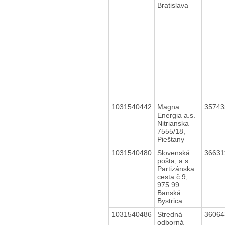
Bratislava
1031540442
Magna
3574
Energia a.s.
Nitrianska
7555/18,
Pieštany
1031540480
Slovenská
3663
pošta, a.s.
Partizánska
cesta č.9,
975 99
Banská
Bystrica
1031540486
Stredná
3606
odborná