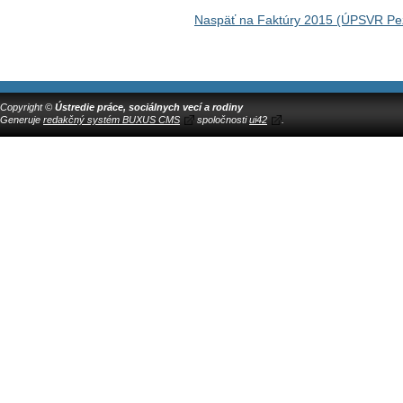
Naspäť na Faktúry 2015 (ÚPSVR Pe
Copyright ©
Ústredie práce, sociálnych vecí a rodiny
Generuje
redakčný systém BUXUS CMS
spoločnosti
ui42
.