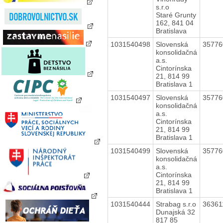
s.r.o
Staré Grunty
162, 841 04
Bratislava
1031540498
Slovenská
3577
konsolidačná
a.s.
Cintorínska
21, 814 99
Bratislava 1
1031540497
Slovenská
3577
konsolidačná
a.s.
Cintorínska
21, 814 99
Bratislava 1
1031540499
Slovenská
3577
konsolidačná
a.s.
Cintorínska
21, 814 99
Bratislava 1
1031540444
Strabag s.r.o
3636
Dunajská 32
817 85