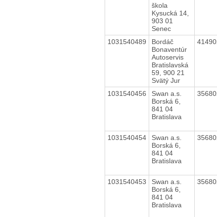
škola
Kysucká 14,
903 01
Senec
1031540489
Bordáč
4149
Bonaventúr
Autoservis
Bratislavská
59, 900 21
Svätý Jur
1031540456
Swan a.s.
3568
Borská 6,
841 04
Bratislava
1031540454
Swan a.s.
3568
Borská 6,
841 04
Bratislava
1031540453
Swan a.s.
3568
Borská 6,
841 04
Bratislava