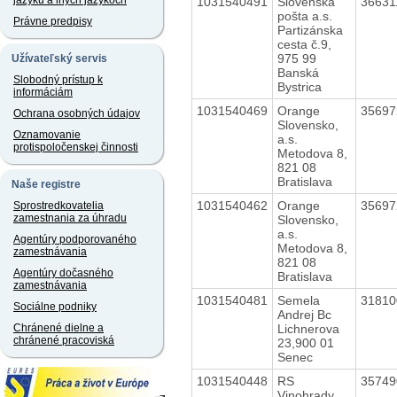
jazyku a iných jazykoch
1031540491
Slovenská
3663
pošta a.s.
Právne predpisy
Partizánska
cesta č.9,
975 99
Užívateľský servis
Banská
Slobodný prístup k
Bystrica
informáciám
1031540469
Orange
3569
Ochrana osobných údajov
Slovensko,
Oznamovanie
a.s.
protispoločenskej činnosti
Metodova 8,
821 08
Bratislava
Naše registre
1031540462
Orange
3569
Sprostredkovatelia
zamestnania za úhradu
Slovensko,
a.s.
Agentúry podporovaného
Metodova 8,
zamestnávania
821 08
Agentúry dočasného
Bratislava
zamestnávania
1031540481
Semela
3181
Sociálne podniky
Andrej Bc
Lichnerova
Chránené dielne a
chránené pracoviská
23,900 01
Senec
1031540448
RS
3574
Vinohrady