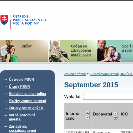
Občan
Občan so
Sociál
zdravotným
a rodi
postihnutím
>
Hlavná stránka
Zverejňovanie zmlúv, faktúr 
Ústredie PSVR
September 2015
Úrady PSVR
Sociálne veci a rodina
Vyhľadať:
Služby zamestnanosti
Záruky pre mladých
Interné
Dodávateľ
IČO
Voľné pracovné
číslo
miesta
Zariadenia
sociálnoprávnej
1031540455
Swan a.s.
3568