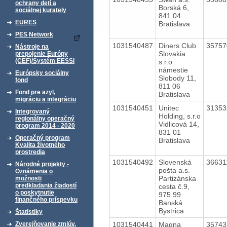
ochrany detí a
Borská 6,
sociálnej kurately
841 04
EURES
Bratislava
PES Network
1031540487
Diners Club
3575
Nástroje na
Slovakia
prepojenie Európy
(CEF)/Systém EESSI
s.r.o
námestie
Európsky sociálny
Slobody 11,
fond
811 06
Fond pre azyl,
Bratislava
migráciu a integráciu
1031540451
Unitec
3135
Integrovaný
Holding, s.r.o
regionálny operačný
Vidlicová 14,
program 2014 - 2020
831 01
Operačný program
Bratislava
Kvalita životného
prostredia
1031540492
Slovenská
3663
Národné projekty -
pošta a.s.
Oznámenia o
Partizánska
možnosti
predkladania žiadostí
cesta č.9,
o poskytnutie
975 99
finančného príspevku
Banská
Bystrica
Štatistiky
1031540441
Magna
3574
Zverejňovanie zmlúv,