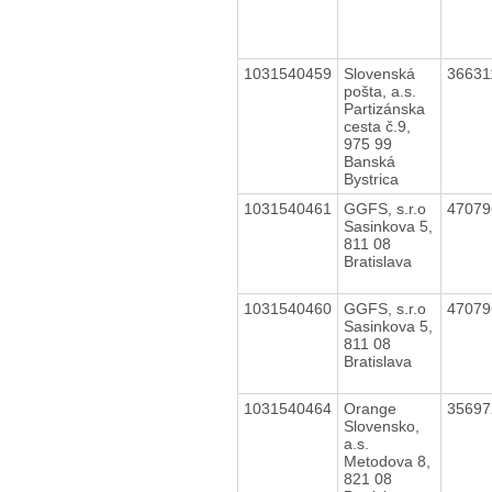
1031540459
Slovenská
3663
pošta, a.s.
Partizánska
cesta č.9,
975 99
Banská
Bystrica
1031540461
GGFS, s.r.o
4707
Sasinkova 5,
811 08
Bratislava
1031540460
GGFS, s.r.o
4707
Sasinkova 5,
811 08
Bratislava
1031540464
Orange
3569
Slovensko,
a.s.
Metodova 8,
821 08