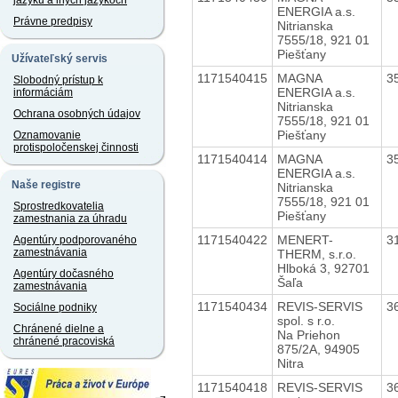
jazyku a iných jazykoch
ENERGIA a.s.
Právne predpisy
Nitrianska
7555/18, 921 01
Piešťany
Užívateľský servis
1171540415
MAGNA
3
Slobodný prístup k
ENERGIA a.s.
informáciám
Nitrianska
Ochrana osobných údajov
7555/18, 921 01
Piešťany
Oznamovanie
protispoločenskej činnosti
1171540414
MAGNA
3
ENERGIA a.s.
Naše registre
Nitrianska
7555/18, 921 01
Sprostredkovatelia
Piešťany
zamestnania za úhradu
1171540422
MENERT-
3
Agentúry podporovaného
zamestnávania
THERM, s.r.o.
Hlboká 3, 92701
Agentúry dočasného
Šaľa
zamestnávania
1171540434
REVIS-SERVIS
3
Sociálne podniky
spol. s r.o.
Chránené dielne a
Na Priehon
chránené pracoviská
875/2A, 94905
Nitra
1171540418
REVIS-SERVIS
3