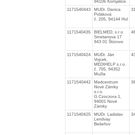
94106 Komjatice
1171540443
MUDr. Danica
3
Poláková
č. 205, 94144 Hul
1171540435
BIELMED, s.r.o.
4
Smetanova 17
943 01 Štúrovo
1171540424
MUDr. Ján
4
Vojcek,
MEDIHELP s.r.o.
č. 705, 94352
Mužla
1171540442
Medcentrum
3
Nové Zámky
s.r.o.
G.Czoczora 1,
94001 Nové
Zámky
1171540425
MUDr. Ladislav
3
Lendvay
Bešeňov