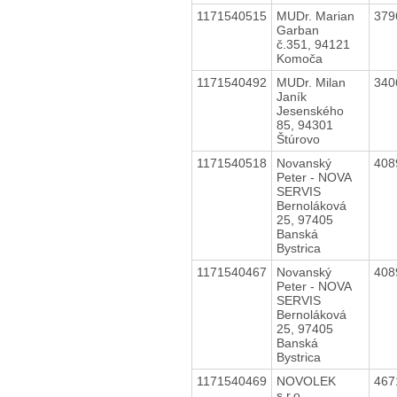
1171540515
MUDr. Marian
379
Garban
č.351, 94121
Komoča
1171540492
MUDr. Milan
340
Janík
Jesenského
85, 94301
Štúrovo
1171540518
Novanský
408
Peter - NOVA
SERVIS
Bernoláková
25, 97405
Banská
Bystrica
1171540467
Novanský
408
Peter - NOVA
SERVIS
Bernoláková
25, 97405
Banská
Bystrica
1171540469
NOVOLEK
467
s.r.o.