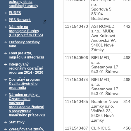
ochrany detí a
r.o.
sociálnej kurately
Športová 5,
EURES
83104
Bratislava
PES Network
1171540470
ASTROMED,
442
Nástroje na
s.r.o., MUDr.
prepojenie Európy
(CEF)/Systém EESSI
Ava Kalinová
Andovská 9A,
Európsky sociálny
94001 Nové
fond
Zámky
Fond pre azyl,
1171540506
BIELMED,
468
migráciu a integráciu
s.r.o.
Integrovaný
Smetanova 17
regionálny operačný
943 01 Štúrovo
program 2014 - 2020
1171540474
BIELMED,
468
Operačný program
Kvalita životného
s.r.o.
prostredia
Smetanova 17
943 01 Štúrovo
Národné projekty -
Oznámenia o
1171540485
Brantner Nové
314
možnosti
Zámky s.r.o.
predkladania žiadostí
Viničná 23,
o poskytnutie
94064 Nové
finančného príspevku
Zámky
Štatistiky
1171540487
CLINICUS,
456
Zverejňovanie zmlúv,