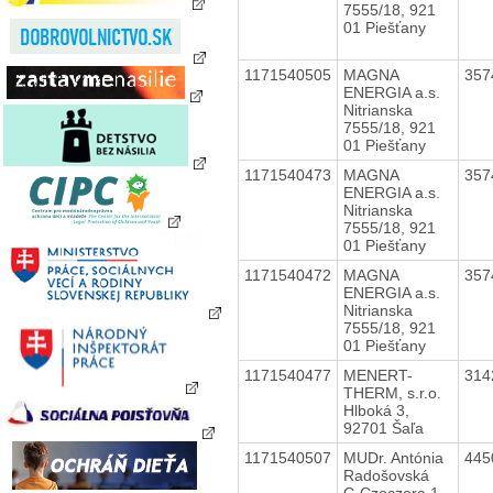
7555/18, 921
01 Piešťany
1171540505
MAGNA
357
ENERGIA a.s.
Nitrianska
7555/18, 921
01 Piešťany
1171540473
MAGNA
357
ENERGIA a.s.
Nitrianska
7555/18, 921
01 Piešťany
1171540472
MAGNA
357
ENERGIA a.s.
Nitrianska
7555/18, 921
01 Piešťany
1171540477
MENERT-
314
THERM, s.r.o.
Hlboká 3,
92701 Šaľa
1171540507
MUDr. Antónia
445
Radošovská
G.Czoczora 1,