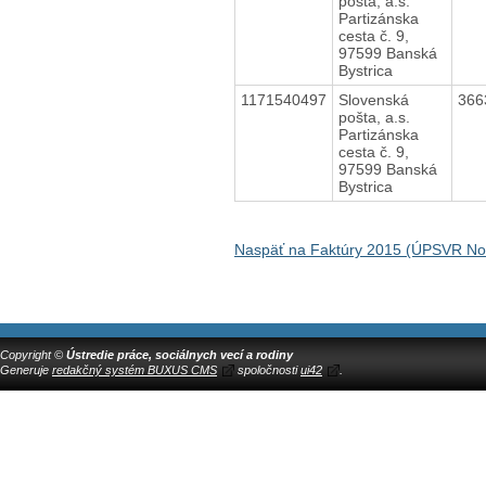
pošta, a.s.
Partizánska
cesta č. 9,
97599 Banská
Bystrica
1171540497
Slovenská
366
pošta, a.s.
Partizánska
cesta č. 9,
97599 Banská
Bystrica
Naspäť na Faktúry 2015 (ÚPSVR N
Copyright ©
Ústredie práce, sociálnych vecí a rodiny
Generuje
redakčný systém BUXUS CMS
spoločnosti
ui42
.