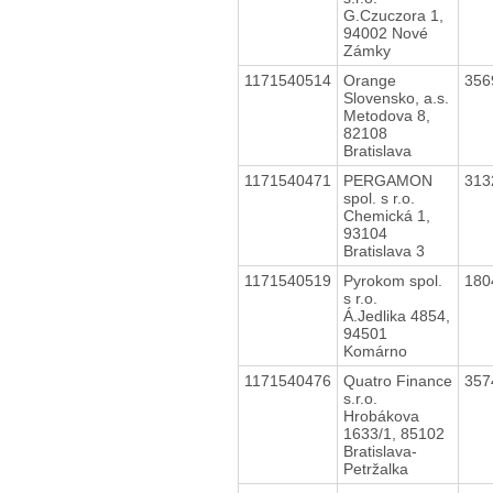
G.Czuczora 1,
94002 Nové
Zámky
1171540514
Orange
356
Slovensko, a.s.
Metodova 8,
82108
Bratislava
1171540471
PERGAMON
313
spol. s r.o.
Chemická 1,
93104
Bratislava 3
1171540519
Pyrokom spol.
180
s r.o.
Á.Jedlika 4854,
94501
Komárno
1171540476
Quatro Finance
357
s.r.o.
Hrobákova
1633/1, 85102
Bratislava-
Petržalka