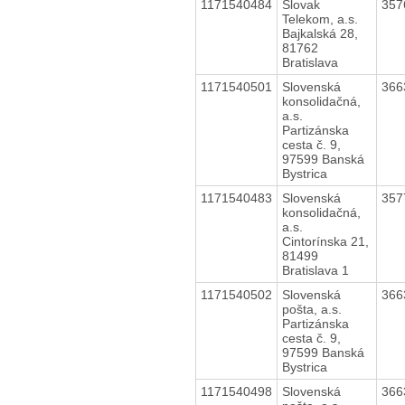
1171540484
Slovak
357
Telekom, a.s.
Bajkalská 28,
81762
Bratislava
1171540501
Slovenská
366
konsolidačná,
a.s.
Partizánska
cesta č. 9,
97599 Banská
Bystrica
1171540483
Slovenská
357
konsolidačná,
a.s.
Cintorínska 21,
81499
Bratislava 1
1171540502
Slovenská
366
pošta, a.s.
Partizánska
cesta č. 9,
97599 Banská
Bystrica
1171540498
Slovenská
366