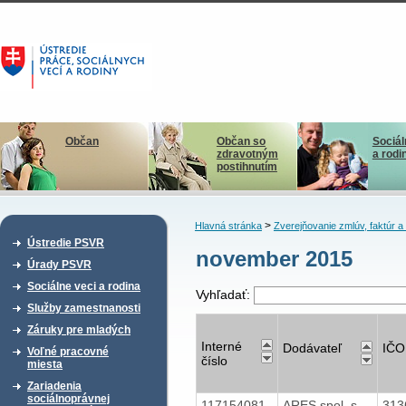
Občan
Občan so
Sociál
zdravotným
a rodi
postihnutím
>
Hlavná stránka
Zverejňovanie zmlúv, faktúr 
Ústredie PSVR
november 2015
Úrady PSVR
Sociálne veci a rodina
Vyhľadať:
Služby zamestnanosti
Záruky pre mladých
Interné
Dodávateľ
IČO
Voľné pracovné
číslo
miesta
Zariadenia
sociálnoprávnej
117154081
ARES spol. s
313