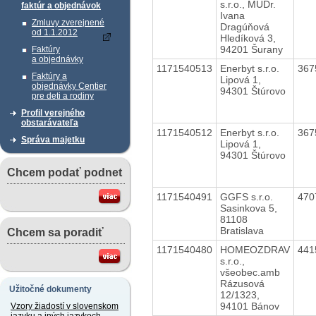
s.r.o., MUDr.
faktúr a objednávok
Ivana
Zmluvy zverejnené
Dragúňová
od 1.1.2012
Hledíková 3,
94201 Šurany
Faktúry
a objednávky
1171540513
Enerbyt s.r.o.
367
Faktúry a
Lipová 1,
objednávky Centier
94301 Štúrovo
pre deti a rodiny
Profil verejného
obstarávateľa
1171540512
Enerbyt s.r.o.
367
Správa majetku
Lipová 1,
94301 Štúrovo
Chcem podať podnet
1171540491
GGFS s.r.o.
470
Sasinkova 5,
81108
Bratislava
Chcem sa poradiť
1171540480
HOMEOZDRAV
441
s.r.o.,
všeobec.amb
Rázusová
Užitočné dokumenty
12/1323,
94101 Bánov
Vzory žiadostí v slovenskom