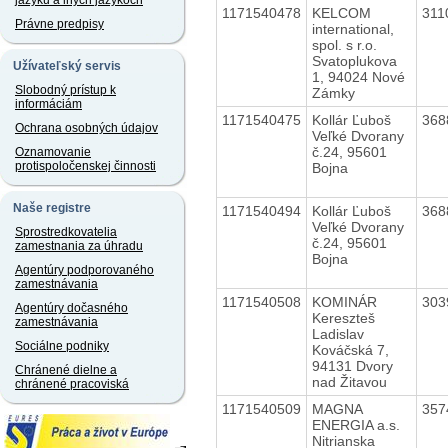
jazyku a iných jazykoch
1171540478
KELCOM
311
Právne predpisy
international,
spol. s r.o.
Svatoplukova
Užívateľský servis
1, 94024 Nové
Slobodný prístup k
Zámky
informáciám
1171540475
Kollár Ľuboš
368
Ochrana osobných údajov
Veľké Dvorany
č.24, 95601
Oznamovanie
protispoločenskej činnosti
Bojna
Naše registre
1171540494
Kollár Ľuboš
368
Veľké Dvorany
Sprostredkovatelia
č.24, 95601
zamestnania za úhradu
Bojna
Agentúry podporovaného
zamestnávania
1171540508
KOMINÁR
303
Agentúry dočasného
Kereszteš
zamestnávania
Ladislav
Sociálne podniky
Kováčská 7,
94131 Dvory
Chránené dielne a
nad Žitavou
chránené pracoviská
1171540509
MAGNA
357
ENERGIA a.s.
Nitrianska