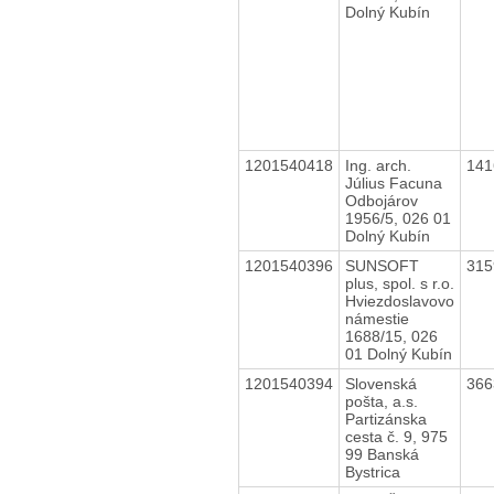
Dolný Kubín
1201540418
Ing. arch.
14
Július Facuna
Odbojárov
1956/5, 026 01
Dolný Kubín
1201540396
SUNSOFT
31
plus, spol. s r.o.
Hviezdoslavovo
námestie
1688/15, 026
01 Dolný Kubín
1201540394
Slovenská
36
pošta, a.s.
Partizánska
cesta č. 9, 975
99 Banská
Bystrica