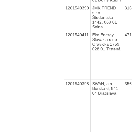
1201540390
JMK TREND
31
s.r.o.
Študentská
1442, 069 01
Snina
1201540411
Eko Energy
47
Slovakia s.r.o.
Oravická 1759,
028 01 Trstená
1201540398
SWAN, a.s.
35
Borská 6, 841
04 Bratislava