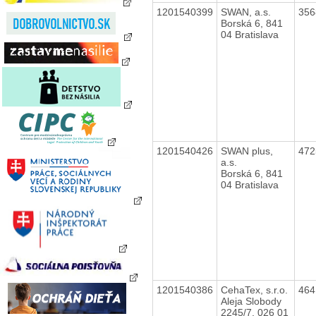
1201540399
SWAN, a.s.
35
Borská 6, 841
04 Bratislava
1201540426
SWAN plus,
47
a.s.
Borská 6, 841
04 Bratislava
1201540386
CehaTex, s.r.o.
46
Aleja Slobody
2245/7, 026 01