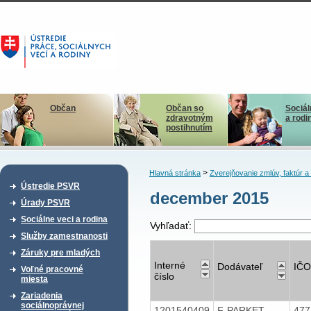
Občan
Občan so
Sociál
zdravotným
a rodi
postihnutím
>
Hlavná stránka
Zverejňovanie zmlúv, faktúr 
Ústredie PSVR
december 2015
Úrady PSVR
Sociálne veci a rodina
Vyhľadať:
Služby zamestnanosti
Záruky pre mladých
Interné
Dodávateľ
IČO
Voľné pracovné
číslo
miesta
Zariadenia
sociálnoprávnej
1201540409
F-PARKET
47