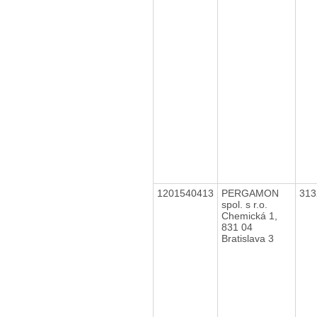
1201540413
PERGAMON
31
spol. s r.o.
Chemická 1,
831 04
Bratislava 3