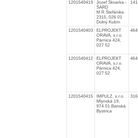
1201540419
Jozef Škvarka -
14
ŠARD
M.R.Štefánika
2315, 026 01
Dolný Kubín
1201540403
ELPROJEKT
46
ORAVA, s.r.o.
Párnica 424,
027 52
1201540412
ELPROJEKT
46
ORAVA, s.r.o.
Párnica 424,
027 52
1201540415
IMPULZ, s.r.o.
31
Mlynská 19,
974 01 Banská
Bystrica