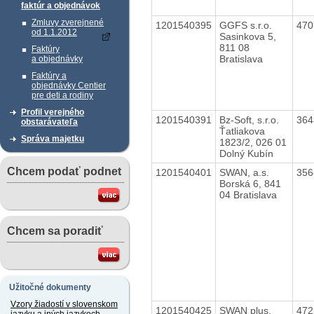
faktúr a objednávok
Zmluvy zverejnené
1201540395
GGFS s.r.o.
47
od 1.1.2012
Sasinkova 5,
811 08
Faktúry
Bratislava
a objednávky
Faktúry a
objednávky Centier
pre deti a rodiny
Profil verejného
1201540391
Bz-Soft, s.r.o.
36
obstarávateľa
Ťatliakova
Správa majetku
1823/2, 026 01
Dolný Kubín
Chcem podať podnet
1201540401
SWAN, a.s.
35
Borská 6, 841
04 Bratislava
Chcem sa poradiť
Užitočné dokumenty
Vzory žiadostí v slovenskom
1201540425
SWAN plus,
47