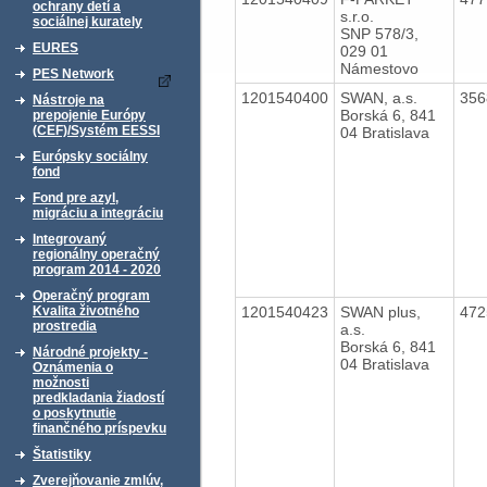
ochrany detí a
s.r.o.
sociálnej kurately
SNP 578/3,
EURES
029 01
Námestovo
PES Network
1201540400
SWAN, a.s.
35
Nástroje na
Borská 6, 841
prepojenie Európy
(CEF)/Systém EESSI
04 Bratislava
Európsky sociálny
fond
Fond pre azyl,
migráciu a integráciu
Integrovaný
regionálny operačný
program 2014 - 2020
Operačný program
1201540423
SWAN plus,
47
Kvalita životného
prostredia
a.s.
Borská 6, 841
Národné projekty -
04 Bratislava
Oznámenia o
možnosti
predkladania žiadostí
o poskytnutie
finančného príspevku
Štatistiky
Zverejňovanie zmlúv,