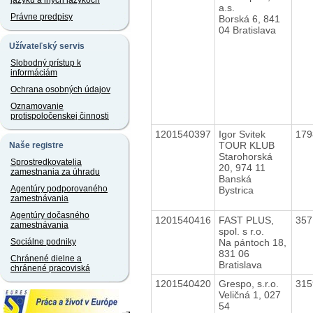
jazyku a iných jazykoch
a.s.
Právne predpisy
Borská 6, 841
04 Bratislava
Užívateľský servis
Slobodný prístup k
informáciám
Ochrana osobných údajov
Oznamovanie
protispoločenskej činnosti
1201540397
Igor Svitek
17
TOUR KLUB
Naše registre
Starohorská
Sprostredkovatelia
20, 974 11
zamestnania za úhradu
Banská
Agentúry podporovaného
Bystrica
zamestnávania
Agentúry dočasného
1201540416
FAST PLUS,
35
zamestnávania
spol. s r.o.
Na pántoch 18,
Sociálne podniky
831 06
Chránené dielne a
Bratislava
chránené pracoviská
1201540420
Grespo, s.r.o.
31
Veličná 1, 027
54