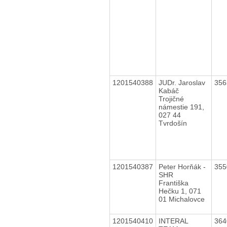
1201540388
JUDr. Jaroslav
35
Kabáč
Trojičné
námestie 191,
027 44
Tvrdošín
1201540387
Peter Horňák -
35
SHR
Františka
Hečku 1, 071
01 Michalovce
1201540410
INTERAL
36