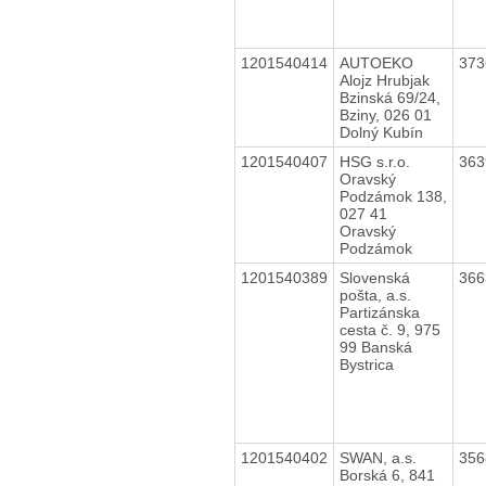
1201540414
AUTOEKO
37
Alojz Hrubjak
Bzinská 69/24,
Bziny, 026 01
Dolný Kubín
1201540407
HSG s.r.o.
36
Oravský
Podzámok 138,
027 41
Oravský
Podzámok
1201540389
Slovenská
36
pošta, a.s.
Partizánska
cesta č. 9, 975
99 Banská
Bystrica
1201540402
SWAN, a.s.
35
Borská 6, 841