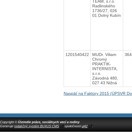
TEAM, s.r.o.
Radlinského
1736/27, 026
01 Dolný Kubín
1201540422
MUDr. Viliam
36
Chromý
PRAKTIK-
INTERNISTA,
s.r.o.
Závodná 480,
027 43 Nižná
Naspäť na Faktúry 2015 (ÚPSVR Do
Copyright ©
Ústredie práce, sociálnych vecí a rodiny
Generuje
redakčný systém BUXUS CMS
spoločnosti
ui42
.