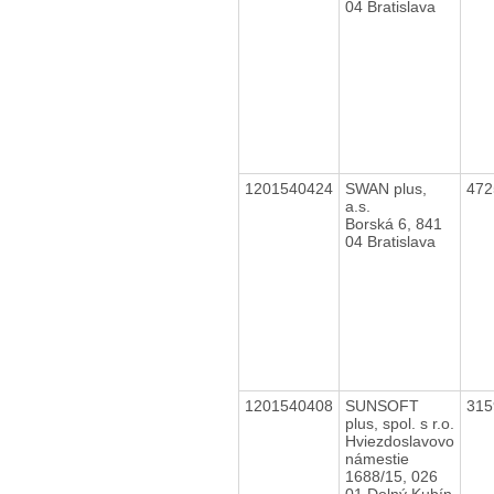
04 Bratislava
1201540424
SWAN plus,
47
a.s.
Borská 6, 841
04 Bratislava
1201540408
SUNSOFT
31
plus, spol. s r.o.
Hviezdoslavovo
námestie
1688/15, 026
01 Dolný Kubín