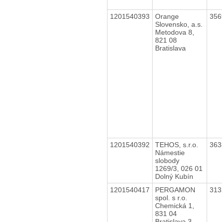
1201540393
Orange
35
Slovensko, a.s.
Metodova 8,
821 08
Bratislava
1201540392
TEHOS, s.r.o.
36
Námestie
slobody
1269/3, 026 01
Dolný Kubín
1201540417
PERGAMON
31
spol. s r.o.
Chemická 1,
831 04
Bratislava 3