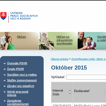
Občan
Občan so
Sociál
zdravotným
a rodi
postihnutím
>
Hlavná stránka
Zverejňovanie zmlúv, faktúr 
Ústredie PSVR
Október 2015
Úrady PSVR
Sociálne veci a rodina
Vyhľadať:
Služby zamestnanosti
Záruky pre mladých
Interné
Dodávateľ
Voľné pracovné
číslo
miesta
Zariadenia
sociálnoprávnej
1061540421
MUDr.Malá Lucia 10