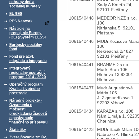
ochrany detí a
Sady A.Kmeťa 24,
sociálnej kurately
92101 Piešťany
EURES
1061540448
MEDEOR NZZ s.r.o.
PES Network
106
Nitrianska 5, 92101
Nástroje na
Piešťany
prepojenie Európy
(CEF)/Systém EESSI
1061540446
MUDr.Kozicová Mári
Európsky sociálny
106
fond
Rekreačná 2/4827,
92101 Piešťany
Fond pre azyl,
migráciu a integráciu
1061540441
BRANMED s.r.o.,
Integrovaný
Mudr. Bran 106
regionálny operačný
Hlohová 13 92001
program 2014 - 2020
Hlohovec
Operačný program
1061540437
Mudr.Augustínová
Kvalita životného
Mária 106
prostredia
J. Zigmundíkova 1,
Národné projekty -
92203 Vrbové
Oznámenia o
možnosti
1061540434
KARABA s.r.o. 108
predkladania žiadostí
Nám.1.mája 1, 9220
o poskytnutie
Chtelnica
finančného príspevku
1061540423
MUDr.Bačík Milan 10
Štatistiky
Nábrežie A. Hlinku 27
Zverejňovanie zmlúv,