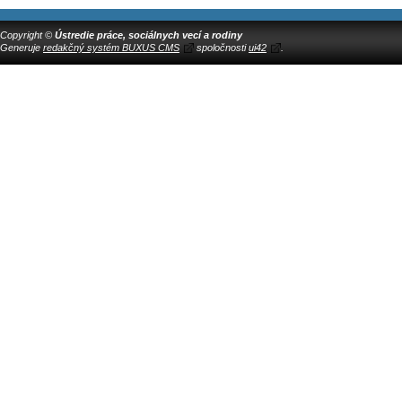
Copyright ©
Ústredie práce, sociálnych vecí a rodiny
Generuje
redakčný systém BUXUS CMS
spoločnosti
ui42
.