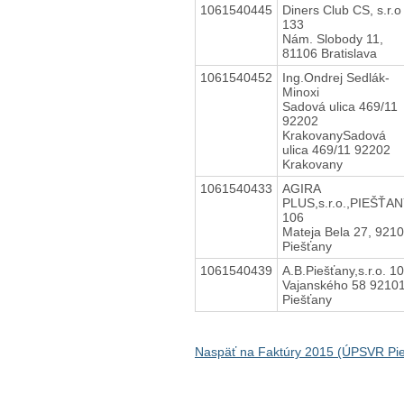
1061540445
Diners Club CS, s.r.o
133
Nám. Slobody 11,
81106 Bratislava
1061540452
Ing.Ondrej Sedlák-
Minoxi
Sadová ulica 469/11
92202
KrakovanySadová
ulica 469/11 92202
Krakovany
1061540433
AGIRA
PLUS,s.r.o.,PIEŠŤA
106
Mateja Bela 27, 921
Piešťany
1061540439
A.B.Piešťany,s.r.o. 1
Vajanského 58 9210
Piešťany
Naspäť na Faktúry 2015 (ÚPSVR Pie