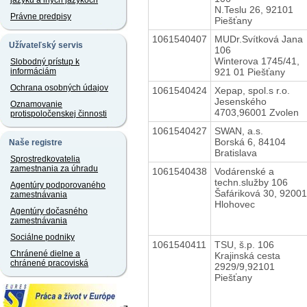
jazyku a iných jazykoch
N.Teslu 26, 92101
Právne predpisy
Piešťany
1061540407
MUDr.Svítková Jana
Užívateľský servis
106
Winterova 1745/41,
Slobodný prístup k
921 01 Piešťany
informáciám
Ochrana osobných údajov
1061540424
Xepap, spol.s r.o.
Jesenského
Oznamovanie
4703,96001 Zvolen
protispoločenskej činnosti
1061540427
SWAN, a.s.
Borská 6, 84104
Naše registre
Bratislava
Sprostredkovatelia
zamestnania za úhradu
1061540438
Vodárenské a
techn.služby 106
Agentúry podporovaného
Šafáriková 30, 92001
zamestnávania
Hlohovec
Agentúry dočasného
zamestnávania
Sociálne podniky
1061540411
TSU, š.p. 106
Chránené dielne a
Krajinská cesta
chránené pracoviská
2929/9,92101
Piešťany