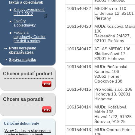
92001 Hlohovec
faktúr a objednávok
1061540422
MEDIP s.r.o. 110
Zmluvy zverejnené
E. Belluša 12 ,92101
od 1.1.2012
Piešťany
Faktúry
a objednávky
1061540420
MUDr.Kozicová Mári
106
Faktúry a
Rekreačná 2/4827,
objednávky Centier
92101 Piešťany
pre deti a rodiny
Profil verejného
1061540417
ATLAS MEDIC 106
obstarávateľa
Sládkovičová 17,
92001 Hlohovec
Správa majetku
1061540416
MUDr.Piešťanská
Katarína 106
Chcem podať podnet
92062 Horné
Otrokovce 138
1061540415
Pro vobis, s.r.o. 106
Hlohová 13, 92001
Hlohovec
Chcem sa poradiť
1061540414
MUDr. Košťálová
Mária 108
Hlavná 1/22, 91925
Šúrovce, 919 25
Užitočné dokumenty
1061540413
MUDr.Ondrus Peter
Vzory žiadostí v slovenskom
106