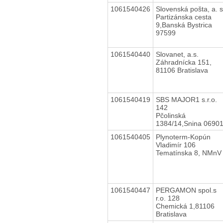
1061540426
Slovenská pošta, a. s
Partizánska cesta
9,Banská Bystrica
97599
1061540440
Slovanet, a.s.
Záhradnícka 151,
81106 Bratislava
1061540419
SBS MAJOR1 s.r.o.
142
Pčolinská
1384/14,Snina 0690
1061540405
Plynoterm-Kopún
Vladimír 106
Tematínska 8, NMnV
1061540447
PERGAMON spol.s
r.o. 128
Chemická 1,81106
Bratislava