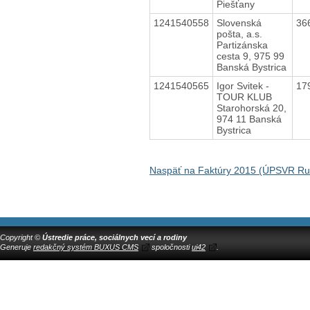
Piešťany
1241540558
Slovenská
36
pošta, a.s.
Partizánska
cesta 9, 975 99
Banská Bystrica
1241540565
Igor Svitek -
17
TOUR KLUB
Starohorská 20,
974 11 Banská
Bystrica
Naspäť na Faktúry 2015 (ÚPSVR R
Copyright ©
Ústredie práce, sociálnych vecí a rodiny
Generuje
redakčný systém BUXUS CMS
spoločnosti
ui42
.