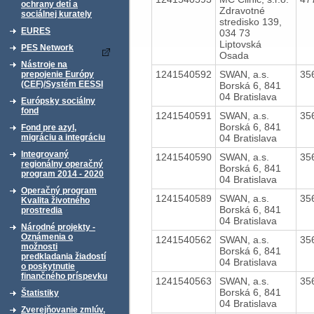
ochrany detí a
Zdravotné
sociálnej kurately
stredisko 139,
EURES
034 73
Liptovská
PES Network
Osada
Nástroje na
1241540592
SWAN, a.s.
35
prepojenie Európy
(CEF)/Systém EESSI
Borská 6, 841
04 Bratislava
Európsky sociálny
fond
1241540591
SWAN, a.s.
35
Borská 6, 841
Fond pre azyl,
04 Bratislava
migráciu a integráciu
Integrovaný
1241540590
SWAN, a.s.
35
regionálny operačný
Borská 6, 841
program 2014 - 2020
04 Bratislava
Operačný program
1241540589
SWAN, a.s.
35
Kvalita životného
Borská 6, 841
prostredia
04 Bratislava
Národné projekty -
Oznámenia o
1241540562
SWAN, a.s.
35
možnosti
Borská 6, 841
predkladania žiadostí
04 Bratislava
o poskytnutie
finančného príspevku
1241540563
SWAN, a.s.
35
Borská 6, 841
Štatistiky
04 Bratislava
Zverejňovanie zmlúv,