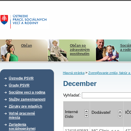
Občan
Občan so
Sociál
zdravotným
a rodi
postihnutím
>
Hlavná stránka
Zverejňovanie zmlúv, faktúr 
Ústredie PSVR
December
Úrady PSVR
Sociálne veci a rodina
Vyhľadať:
Služby zamestnanosti
Záruky pre mladých
Interné
Dodávateľ
IČ
Voľné pracovné
číslo
miesta
Zariadenia
sociálnoprávnej
1241540593
MC Clinic, s.r.o.
47