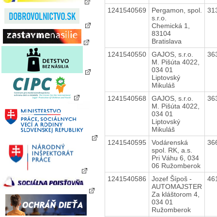
1241540569
Pergamon, spol.
31
s.r.o.
Chemická 1,
83104
Bratislava
1241540550
GAJOS, s.r.o.
36
M. Pišúta 4022,
034 01
Liptovský
Mikuláš
1241540568
GAJOS, s.r.o.
36
M. Pišúta 4022,
034 01
Liptovský
Mikuláš
1241540595
Vodárenská
36
spol. RK, a.s.
Pri Váhu 6, 034
06 Ružomberok
1241540586
Jozef Šípoš -
46
AUTOMAJSTER
Za kláštorom 4,
034 01
Ružomberok