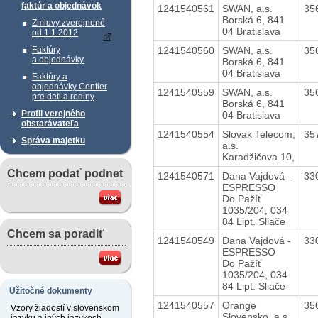
faktúr a objednávok
1241540561
SWAN, a.s.
35
Borská 6, 841
Zmluvy zverejnené
04 Bratislava
od 1.1.2012
1241540560
SWAN, a.s.
35
Faktúry
a objednávky
Borská 6, 841
04 Bratislava
Faktúry a
objednávky Centier
1241540559
SWAN, a.s.
35
pre deti a rodiny
Borská 6, 841
Profil verejného
04 Bratislava
obstarávateľa
1241540554
Slovak Telecom,
35
Správa majetku
a.s.
Karadžičova 10,
Chcem podať podnet
1241540571
Dana Vajdová -
33
ESPRESSO
Do Pažíť
1035/204, 034
84 Lipt. Sliače
Chcem sa poradiť
1241540549
Dana Vajdová -
33
ESPRESSO
Do Pažíť
1035/204, 034
84 Lipt. Sliače
Užitočné dokumenty
1241540557
Orange
35
Vzory žiadostí v slovenskom
Slovensko, a.s.