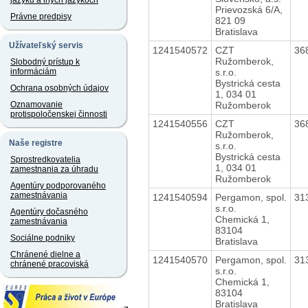
jazyku a iných jazykoch
Prievozská 6/A,
Právne predpisy
821 09
Bratislava
Užívateľský servis
1241540572
CZT
36
Ružomberok,
Slobodný prístup k
s.r.o.
informáciám
Bystrická cesta
Ochrana osobných údajov
1, 034 01
Ružomberok
Oznamovanie
protispoločenskej činnosti
1241540556
CZT
36
Ružomberok,
Naše registre
s.r.o.
Bystrická cesta
Sprostredkovatelia
1, 034 01
zamestnania za úhradu
Ružomberok
Agentúry podporovaného
zamestnávania
1241540594
Pergamon, spol.
31
s.r.o.
Agentúry dočasného
Chemická 1,
zamestnávania
83104
Sociálne podniky
Bratislava
Chránené dielne a
1241540570
Pergamon, spol.
31
chránené pracoviská
s.r.o.
Chemická 1,
83104
Bratislava