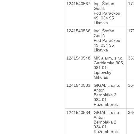
1241540567
Ing. Štefan
17
Godiš
Pod Paračkou
49, 034 95
Likavka
1241540566
Ing. Štefan
17
Godiš
Pod Paračkou
49, 034 95
Likavka
1241540548
MK alarm, s.r.o.
36
Garbiarska 905,
031 01
Liptovský
Mikuláš
1241540583
GIGAbit, s.r.o.
36
Anton
Bernoláka 2,
034 01
Ružomberok
1241540584
GIGAbit, s.r.o.
36
Anton
Bernoláka 2,
034 01
Ružomberok