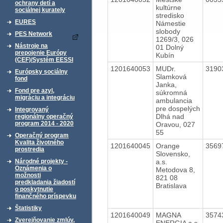
ochrany detí a
kultúrne
sociálnej kurately
stredisko
EURES
Námestie
slobody
PES Network
1269/3, 026
Nástroje na
01 Dolný
prepojenie Európy
Kubín
(CEF)/Systém EESSI
1201640053
MUDr.
3190
Európsky sociálny
Slamková
fond
Janka,
Fond pre azyl,
súkromná
migráciu a integráciu
ambulancia
pre dospelých
Integrovaný
Dlhá nad
regionálny operačný
program 2014 - 2020
Oravou, 027
55
Operačný program
Kvalita životného
1201640045
Orange
3569
prostredia
Slovensko,
a.s.
Národné projekty -
Oznámenia o
Metodova 8,
možnosti
821 08
predkladania žiadostí
Bratislava
o poskytnutie
finančného príspevku
Štatistiky
1201640049
MAGNA
3574
Zverejňovanie zmlúv,
ENERGIA a.s.