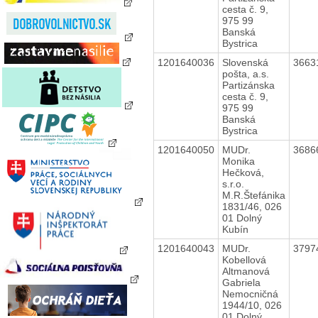
cesta č. 9,
975 99
Banská
Bystrica
1201640036
Slovenská
3663
pošta, a.s.
Partizánska
cesta č. 9,
975 99
Banská
Bystrica
1201640050
MUDr.
3686
Monika
Hečková,
s.r.o.
M.R.Štefánika
1831/46, 026
01 Dolný
Kubín
1201640043
MUDr.
3797
Kobellová
Altmanová
Gabriela
Nemocničná
1944/10, 026
01 Dolný