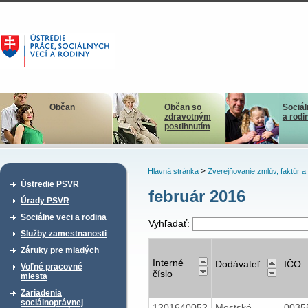
Občan
Občan so
Sociál
zdravotným
a rodi
postihnutím
>
Hlavná stránka
Zverejňovanie zmlúv, faktúr 
Ústredie PSVR
február 2016
Úrady PSVR
Sociálne veci a rodina
Vyhľadať:
Služby zamestnanosti
Záruky pre mladých
Interné
Dodávateľ
IČO
Voľné pracovné
číslo
miesta
Zariadenia
sociálnoprávnej
1201640052
Mestské
0035