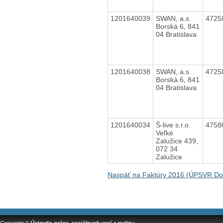
1201640039
SWAN, a.s.
4725
Borská 6, 841
04 Bratislava
1201640038
SWAN, a.s.
4725
Borská 6, 841
04 Bratislava
1201640034
Š-live s.r.o.
4758
Veľké
Zalužice 439,
072 34
Zalužice
Naspäť na Faktúry 2016 (ÚPSVR Do
Copyright ©
Ústredie práce, sociálnych vecí a rodiny