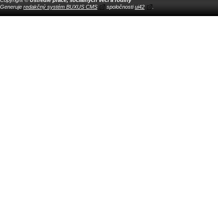
Generuje
redakčný systém BUXUS CMS
spoločnosti
ui42
.