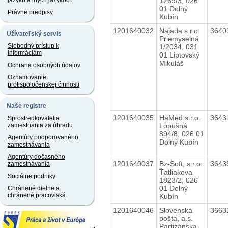
1269/3, 026
jazyku a iných jazykoch
01 Dolný
Právne predpisy
Kubín
1201640032
Najada s.r.o.
3640
Užívateľský servis
Priemyselná
Slobodný prístup k
1/2034, 031
informáciám
01 Liptovský
Mikuláš
Ochrana osobných údajov
Oznamovanie
protispoločenskej činnosti
Naše registre
1201640035
HaMed s.r.o.
3643
Sprostredkovatelia
Lopušná
zamestnania za úhradu
894/8, 026 01
Agentúry podporovaného
Dolný Kubín
zamestnávania
Agentúry dočasného
1201640037
Bz-Soft, s.r.o.
3643
zamestnávania
Ťatliakova
Sociálne podniky
1823/2, 026
01 Dolný
Chránené dielne a
chránené pracoviská
Kubín
1201640046
Slovenská
3663
pošta, a.s.
Partizánska