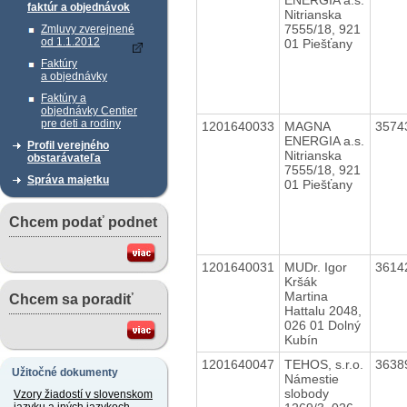
faktúr a objednávok
Nitrianska
7555/18, 921
Zmluvy zverejnené
od 1.1.2012
01 Piešťany
Faktúry
a objednávky
Faktúry a
objednávky Centier
pre deti a rodiny
1201640033
MAGNA
3574
ENERGIA a.s.
Profil verejného
Nitrianska
obstarávateľa
7555/18, 921
Správa majetku
01 Piešťany
Chcem podať podnet
1201640031
MUDr. Igor
3614
Kršák
Martina
Chcem sa poradiť
Hattalu 2048,
026 01 Dolný
Kubín
1201640047
TEHOS, s.r.o.
3638
Užitočné dokumenty
Námestie
slobody
Vzory žiadostí v slovenskom