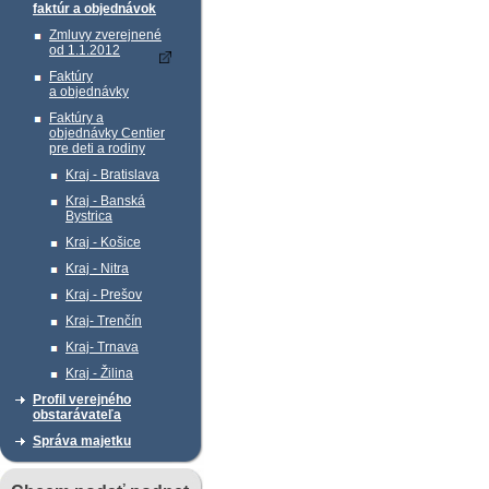
faktúr a objednávok
Zmluvy zverejnené
od 1.1.2012
Faktúry
a objednávky
Faktúry a
objednávky Centier
pre deti a rodiny
Kraj - Bratislava
Kraj - Banská
Bystrica
Kraj - Košice
Kraj - Nitra
Kraj - Prešov
Kraj- Trenčín
Kraj- Trnava
Kraj - Žilina
Profil verejného
obstarávateľa
Správa majetku