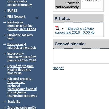
15.0022016
ochrany detí a
uzavretia
sociálnej kurately
zmluvy/dohody:
EURES
PES Network
Príloha:
Nástroje na
prepojenie Európy
Zmluva o výkone
(CEF)/Systém EESSI
supervízie 2016 - 0,00 kB
Európsky sociálny
fond
Cenové plnenie:
Fond pre azyl,
migráciu a integráciu
Integrovaný
regionálny operačný
program 2014 - 2020
Operačný program
Naspäť
Kvalita životného
prostredia
Národné projekty -
Oznámenia o
možnosti
predkladania žiadostí
o poskytnutie
finančného príspevku
Štatistiky
Zverejňovanie zmlúv,