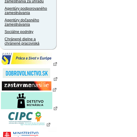
zamestnania za úhradu
Agentúry podporovaného
zamestnávania
Agentúry dočasného
zamestnávania
Sociálne podniky
Chránené dielne a
chránené pracoviská