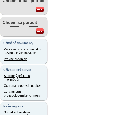
Chcem podať podnet
Chcem sa poradiť
Užitočné dokumenty
Vzory žiadostí v slovenskom
jazyku a iných jazykoch
Právne predpisy
Užívateľský servis
Slobodný prístup k
informáciám
Ochrana osobných údajov
Oznamovanie
protispoločenskej činnosti
Naše registre
Sprostredkovatelia