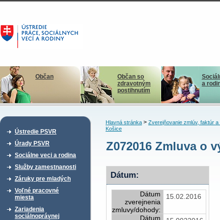
Občan
Občan so
Sociál
zdravotným
a rodi
postihnutím
>
Hlavná stránka
Zverejňovanie zmlúv, faktúr 
Košice
Ústredie PSVR
Z072016 Zmluva o v
Úrady PSVR
Sociálne veci a rodina
Služby zamestnanosti
Dátum:
Záruky pre mladých
Voľné pracovné
Dátum
15.02.2016
miesta
zverejnenia
Zariadenia
zmluvy/dohody:
sociálnoprávnej
Dátum