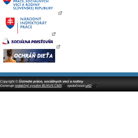
Copyright ©
Ústredie práce, sociálnych vecí a rodiny
Generuje
redakčný systém BUXUS CMS
spoločnosti
ui42
.