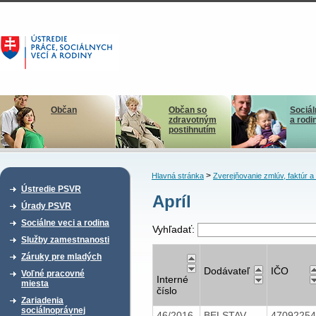
Občan
Občan so
Sociál
zdravotným
a rodi
postihnutím
>
Hlavná stránka
Zverejňovanie zmlúv, faktúr 
Ústredie PSVR
Apríl
Úrady PSVR
Sociálne veci a rodina
Vyhľadať:
Služby zamestnanosti
Záruky pre mladých
Dodávateľ
IČO
Voľné pracovné
Interné
miesta
číslo
Zariadenia
sociálnoprávnej
46/2016
BELSTAV
4709225