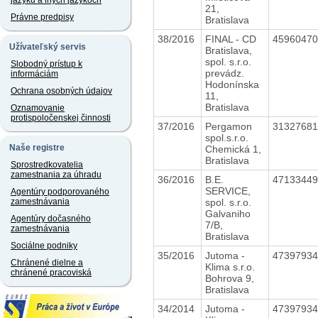
jazyku a iných jazykoch
21,
Právne predpisy
Bratislava
38/2016
FINAL - CD
4596047
Užívateľský servis
Bratislava,
spol. s.r.o.
Slobodný prístup k
prevádz.
informáciám
Hodonínska
Ochrana osobných údajov
11,
Bratislava
Oznamovanie
protispoločenskej činnosti
37/2016
Pergamon
3132768
spol.s.r.o.
Naše registre
Chemická 1,
Bratislava
Sprostredkovatelia
zamestnania za úhradu
36/2016
B.E.
4713344
SERVICE,
Agentúry podporovaného
spol. s.r.o.
zamestnávania
Galvaniho
Agentúry dočasného
7/B,
zamestnávania
Bratislava
Sociálne podniky
35/2016
Jutoma -
4739793
Chránené dielne a
Klima s.r.o.
chránené pracoviská
Bohrova 9,
Bratislava
34/2014
Jutoma -
4739793