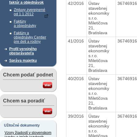
faktúr a objednávok
42/2016
Ústav
3674691
stavebnej
Zmluvy zverejnené
ekonomiky
od 1.1.2012
s.r.o.
Faktúry
Miletičova
a objednávky
21,
Bratislava
Faktúry a
objednávky Centier
41/2016
Ústav
3674691
pre deti a rodiny
stavebnej
Profil verejného
ekonomiky
obstarávateľa
s.r.o.
Miletičova
Správa majetku
21,
Bratislava
Chcem podať podnet
40/2016
Ústav
3674691
stavebnej
ekonomiky
s.r.o.
Miletičova
Chcem sa poradiť
21,
Bratislava
39/2016
Ústav
3674691
stavebnej
Užitočné dokumenty
ekonomiky
s.r.o.
Vzory žiadostí v slovenskom
Miletičova