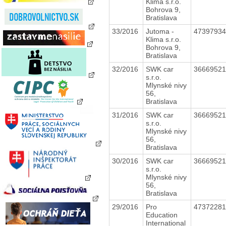
Klima s.r.o.
Bohrova 9,
Bratislava
33/2016
Jutoma -
4739793
Klima s.r.o.
Bohrova 9,
Bratislava
32/2016
SWK car
3666952
s.r.o.
Mlynské nivy
56,
Bratislava
31/2016
SWK car
3666952
s.r.o.
Mlynské nivy
56,
Bratislava
30/2016
SWK car
3666952
s.r.o.
Mlynské nivy
56,
Bratislava
29/2016
Pro
4737228
Education
International