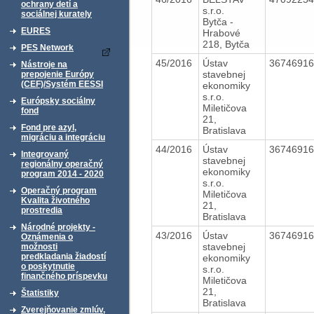
ochrany detí a
s.r.o.
sociálnej kurately
Bytča -
EURES
Hrabové
218, Bytča
PES Network
45/2016
Ústav
3674691
Nástroje na
stavebnej
prepojenie Európy
(CEF)/Systém EESSI
ekonomiky
s.r.o.
Európsky sociálny
Miletičova
fond
21,
Fond pre azyl,
Bratislava
migráciu a integráciu
44/2016
Ústav
3674691
Integrovaný
stavebnej
regionálny operačný
ekonomiky
program 2014 - 2020
s.r.o.
Operačný program
Miletičova
Kvalita životného
21,
prostredia
Bratislava
Národné projekty -
43/2016
Ústav
3674691
Oznámenia o
stavebnej
možnosti
predkladania žiadostí
ekonomiky
o poskytnutie
s.r.o.
finančného príspevku
Miletičova
21,
Štatistiky
Bratislava
Zverejňovanie zmlúv,