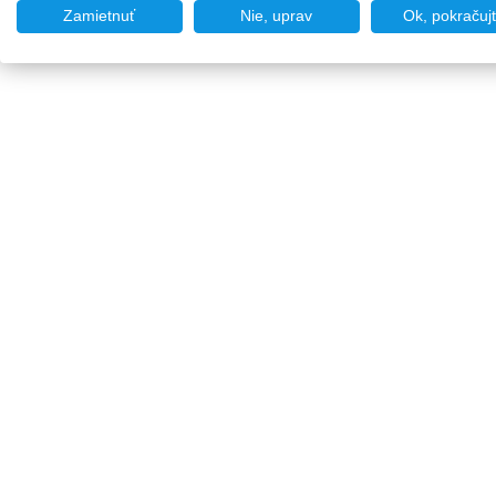
Zamietnuť
Nie, uprav
Ok, pokračuj