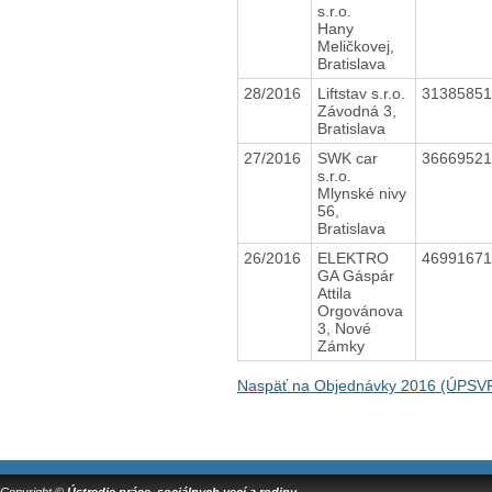
s.r.o.
Hany
Meličkovej,
Bratislava
28/2016
Liftstav s.r.o.
3138585
Závodná 3,
Bratislava
27/2016
SWK car
3666952
s.r.o.
Mlynské nivy
56,
Bratislava
26/2016
ELEKTRO
4699167
GA Gáspár
Attila
Orgovánova
3, Nové
Zámky
Naspäť na Objednávky 2016 (ÚPSVR 
Copyright ©
Ústredie práce, sociálnych vecí a rodiny