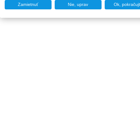
Zamietnuť
Nie, uprav
Ok, pokračuj