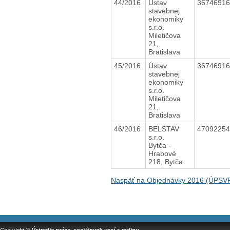
44/2016
Ústav
3674691
stavebnej
ekonomiky
s.r.o.
Miletičova
21,
Bratislava
45/2016
Ústav
3674691
stavebnej
ekonomiky
s.r.o.
Miletičova
21,
Bratislava
46/2016
BELSTAV
4709225
s.r.o.
Bytča -
Hrabové
218, Bytča
Naspäť na Objednávky 2016 (ÚPSVR 
Copyright ©
Ústredie práce, sociálnych vecí a rodiny