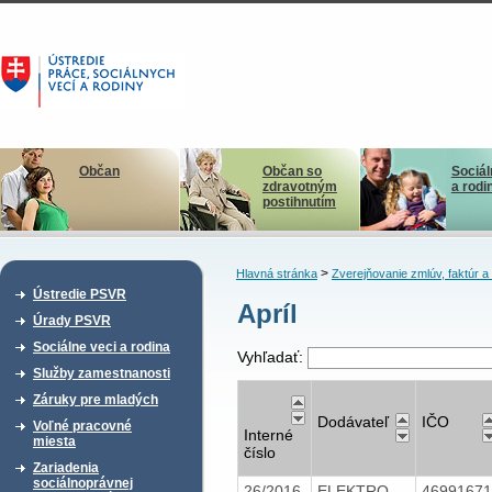
Občan
Občan so
Sociál
zdravotným
a rodi
postihnutím
>
Hlavná stránka
Zverejňovanie zmlúv, faktúr 
Ústredie PSVR
Apríl
Úrady PSVR
Sociálne veci a rodina
Vyhľadať:
Služby zamestnanosti
Záruky pre mladých
Dodávateľ
IČO
Voľné pracovné
Interné
miesta
číslo
Zariadenia
sociálnoprávnej
26/2016
ELEKTRO
4699167