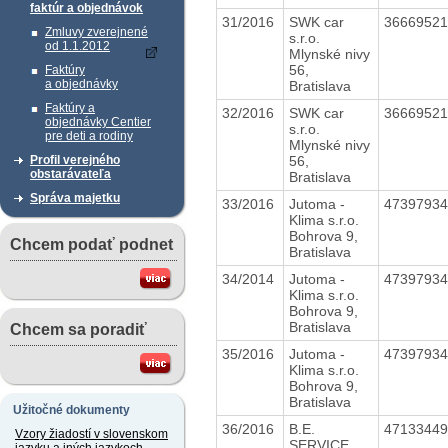
faktúr a objednávok
31/2016
SWK car
3666952
Zmluvy zverejnené
s.r.o.
od 1.1.2012
Mlynské nivy
56,
Faktúry
a objednávky
Bratislava
Faktúry a
32/2016
SWK car
3666952
objednávky Centier
s.r.o.
pre deti a rodiny
Mlynské nivy
56,
Profil verejného
obstarávateľa
Bratislava
Správa majetku
33/2016
Jutoma -
4739793
Klima s.r.o.
Bohrova 9,
Chcem podať podnet
Bratislava
34/2014
Jutoma -
4739793
Klima s.r.o.
Bohrova 9,
Bratislava
Chcem sa poradiť
35/2016
Jutoma -
4739793
Klima s.r.o.
Bohrova 9,
Bratislava
Užitočné dokumenty
36/2016
B.E.
4713344
Vzory žiadostí v slovenskom
SERVICE,