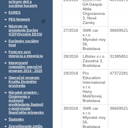
ochrany detí a
GA Gáspár
sociálnej kurately
Attila
EURES
Orgovánova
3, Nové
PES Network
Zámky
Nástroje na
27/2016
SWK car
3666952
prepojenie Európy
(CEF)/Systém EESSI
s.r.o.
Mlynské nivy
Európsky sociálny
56,
fond
Bratislava
Fond pre azyl,
28/2016
Liftstav s.r.o.
3138585
migráciu a integráciu
Závodná 3,
Integrovaný
Bratislava
regionálny operačný
program 2014 - 2020
29/2016
Pro
4737228
Education
Operačný program
Kvalita životného
International
prostredia
s.r.o.
Hany
Národné projekty -
Meličkovej,
Oznámenia o
Bratislava
možnosti
predkladania žiadostí
30/2016
SWK car
3666952
o poskytnutie
s.r.o.
finančného príspevku
Mlynské nivy
Štatistiky
56,
Bratislava
Zverejňovanie zmlúv,