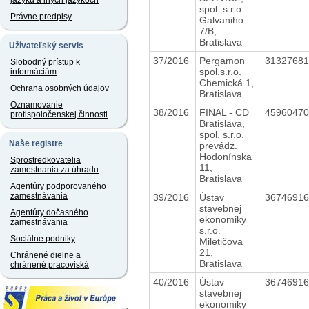
jazyku a iných jazykoch
spol. s.r.o.
Právne predpisy
Galvaniho
7/B,
Bratislava
Užívateľský servis
37/2016
Pergamon
3132768
Slobodný prístup k
spol.s.r.o.
informáciám
Chemická 1,
Ochrana osobných údajov
Bratislava
Oznamovanie
38/2016
FINAL - CD
4596047
protispoločenskej činnosti
Bratislava,
spol. s.r.o.
Naše registre
prevádz.
Hodonínska
Sprostredkovatelia
11,
zamestnania za úhradu
Bratislava
Agentúry podporovaného
zamestnávania
39/2016
Ústav
3674691
stavebnej
Agentúry dočasného
ekonomiky
zamestnávania
s.r.o.
Sociálne podniky
Miletičova
21,
Chránené dielne a
Bratislava
chránené pracoviská
40/2016
Ústav
3674691
stavebnej
ekonomiky