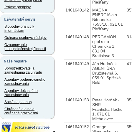
jazyku a iných jazykoch
Piešťany
Právne predpisy
1461640142
MAGNA
35
ENERGIA a.s.
Nitrianska
Užívateľský servis
7555/18, 921 01
Slobodný prístup k
Piešťany
informáciám
1461640148
PERGAMON
31
Ochrana osobných údajov
spol.s.r.o.
Oznamovanie
Chemická 1,
protispoločenskej činnosti
831 04
Bratislava 3
Naše registre
1461640149
Ján Hudaček -
41
AGENTÚRA
Sprostredkovatelia
zamestnania za úhradu
Družstevná 6,
059 01 Spišská
Agentúry podporovaného
Belá
zamestnávania
Agentúry dočasného
zamestnávania
1461640153
Peter Horňák -
35
Sociálne podniky
SHR
Františka Hečku
Chránené dielne a
chránené pracoviská
1, 071 01
Michalovce
1461640152
Orange
35
Slovensko, a.s.