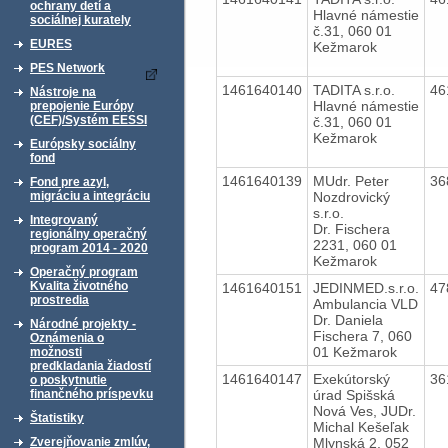
ochrany detí a
Hlavné námestie
sociálnej kurately
č.31, 060 01
EURES
Kežmarok
PES Network
1461640140
TADITA s.r.o.
46
Nástroje na
Hlavné námestie
prepojenie Európy
(CEF)/Systém EESSI
č.31, 060 01
Kežmarok
Európsky sociálny
fond
1461640139
MUdr. Peter
36
Fond pre azyl,
Nozdrovický
migráciu a integráciu
s.r.o.
Integrovaný
Dr. Fischera
regionálny operačný
2231, 060 01
program 2014 - 2020
Kežmarok
Operačný program
Kvalita životného
1461640151
JEDINMED.s.r.o.
47
prostredia
Ambulancia VLD
Dr. Daniela
Národné projekty -
Fischera 7, 060
Oznámenia o
01 Kežmarok
možnosti
predkladania žiadostí
1461640147
Exekútorský
36
o poskytnutie
úrad Spišská
finančného príspevku
Nová Ves, JUDr.
Štatistiky
Michal Kešeľak
Mlynská 2, 052
Zverejňovanie zmlúv,