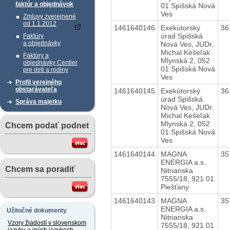
faktúr a objednávok
01 Spišská Nová
Ves
Zmluvy zverejnené
od 1.1.2012
1461640146
Exekútorský
36
úrad Spišská
Faktúry
a objednávky
Nová Ves, JUDr.
Michal Kešeľak
Faktúry a
Mlynská 2, 052
objednávky Centier
01 Spišská Nová
pre deti a rodiny
Ves
Profil verejného
obstarávateľa
1461640145
Exekútorský
36
úrad Spišská
Správa majetku
Nová Ves, JUDr.
Michal Kešeľak
Mlynská 2, 052
Chcem podať podnet
01 Spišská Nová
Ves
1461640144
MAGNA
35
ENERGIA a.s.
Chcem sa poradiť
Nitrianska
7555/18, 921 01
Piešťany
1461640143
MAGNA
35
ENERGIA a.s.
Užitočné dokumenty
Nitrianska
Vzory žiadostí v slovenskom
7555/18, 921 01