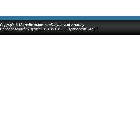
Copyright ©
Ústredie práce, sociálnych vecí a rodiny
Generuje
redakčný systém BUXUS CMS
spoločnosti
ui42
.