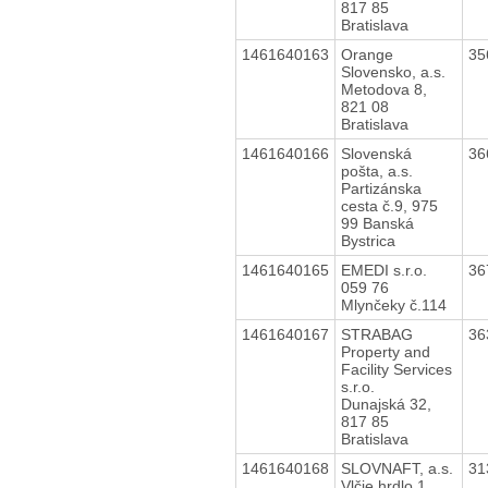
817 85
Bratislava
1461640163
Orange
35
Slovensko, a.s.
Metodova 8,
821 08
Bratislava
1461640166
Slovenská
36
pošta, a.s.
Partizánska
cesta č.9, 975
99 Banská
Bystrica
1461640165
EMEDI s.r.o.
36
059 76
Mlynčeky č.114
1461640167
STRABAG
36
Property and
Facility Services
s.r.o.
Dunajská 32,
817 85
Bratislava
1461640168
SLOVNAFT, a.s.
31
Vlčie hrdlo 1,