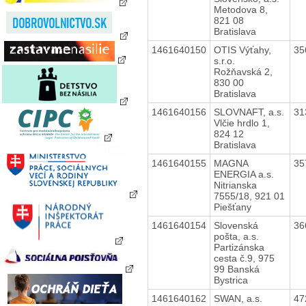
Metodova 8,
821 08
Bratislava
1461640150
OTIS Výťahy,
35
s.r.o.
Rožňavská 2,
830 00
Bratislava
1461640156
SLOVNAFT, a.s.
31
Vlčie hrdlo 1,
824 12
Bratislava
1461640155
MAGNA
35
ENERGIA a.s.
Nitrianska
7555/18, 921 01
Piešťany
1461640154
Slovenská
36
pošta, a.s.
Partizánska
cesta č.9, 975
99 Banská
Bystrica
1461640162
SWAN, a.s.
47