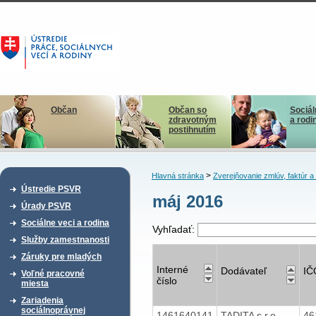
Občan
Občan so
Sociál
zdravotným
a rodi
postihnutím
>
Hlavná stránka
Zverejňovanie zmlúv, faktúr 
Ústredie PSVR
máj 2016
Úrady PSVR
Sociálne veci a rodina
Vyhľadať:
Služby zamestnanosti
Záruky pre mladých
Interné
Dodávateľ
IČ
Voľné pracovné
číslo
miesta
Zariadenia
sociálnoprávnej
1461640141
TADITA s.r.o.
46