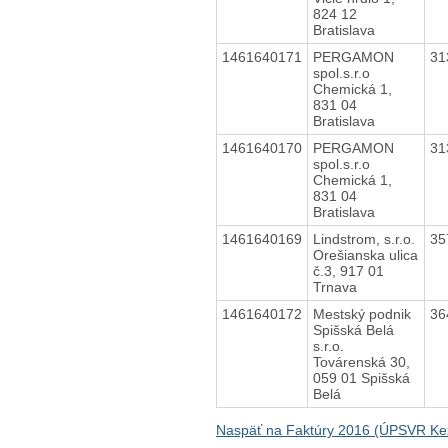
824 12
Bratislava
1461640171
PERGAMON
31
spol.s.r.o
Chemická 1,
831 04
Bratislava
1461640170
PERGAMON
31
spol.s.r.o
Chemická 1,
831 04
Bratislava
1461640169
Lindstrom, s.r.o.
35
Orešianska ulica
č.3, 917 01
Trnava
1461640172
Mestský podnik
36
Spišská Belá
s.r.o.
Továrenská 30,
059 01 Spišská
Belá
Naspäť na Faktúry 2016 (ÚPSVR K