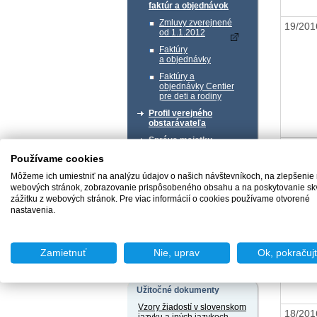
faktúr a objednávok
Zmluvy zverejnené
19/20
od 1.1.2012
Faktúry
a objednávky
Faktúry a
objednávky Centier
pre deti a rodiny
Profil verejného
obstarávateľa
Správa majetku
20/20
Používame cookies
Chcem podať podnet
Môžeme ich umiestniť na analýzu údajov o našich návštevníkoch, na zlepšenie
webových stránok, zobrazovanie prispôsobeného obsahu a na poskytovanie sk
zážitku z webových stránok. Pre viac informácií o cookies používame otvorené
nastavenia.
Chcem sa poradiť
Zamietnuť
Nie, uprav
Ok, pokračuj
Užitočné dokumenty
Vzory žiadostí v slovenskom
18/20