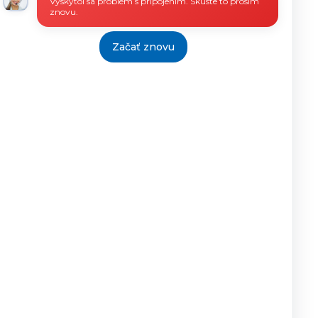
Vyskytol sa problém s pripojením. Skúste to prosím
znovu.
Začať znovu