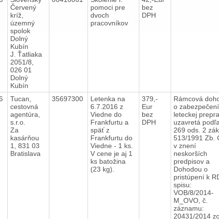
Červený
pomoci pre
bez
kríž,
dvoch
DPH
územný
pracovníkov
spolok
Dolný
Kubín
J. Ťatliaka
2051/8,
026 01
Dolný
Kubín
16
Tucan,
35697300
Letenka na
379,-
Rámcová doh
cestovná
6.7.2016 z
Eur
o zabezpečení
agentúra,
Viedne do
bez
leteckej prepr
s.r.o.
Frankfurtu a
DPH
uzavretá podľ
Za
späť z
269 ods. 2 zák
kasárňou
Frankfurtu do
513/1991 Zb.
1, 831 03
Viedne - 1 ks.
v znení
Bratislava
V cene je aj 1
neskorších
ks batožina
predpisov a
(23 kg).
Dohodou o
pristúpení k R
spisu:
VOB/8/2014-
M_OVO, č.
záznamu:
20431/2014 z