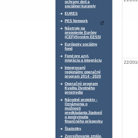
ochrany detí a
sociálnej kurately
EURES
PES Network
Nástroje na
prepojenie Európy
(CEF)/Systém EESSI
Európsky sociálny
fond
Fond pre azyl,
migráciu a integráciu
22/20
Integrovaný
regionálny operačný
program 2014 - 2020
Operačný program
Kvalita životného
prostredia
Národné projekty -
Oznámenia o
možnosti
predkladania žiadostí
o poskytnutie
finančného príspevku
Štatistiky
Zverejňovanie zmlúv,