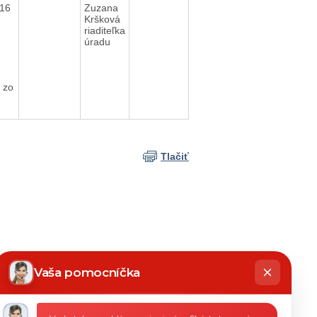
016
Zuzana
Kršková
riaditeľka
úradu
 zo
Tlačiť
hatbot
íše
Vaša pomocníčka