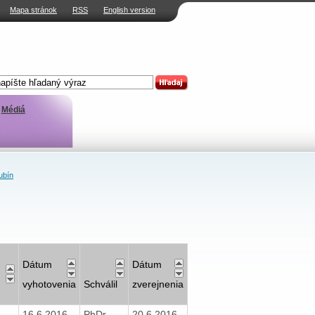
Mapa stránok
RSS
English version
Médiá
ubín
Dátum
Dátum
vyhotovenia
Schválil
zverejnenia
16.6.2016
PhDr.
20.6.2016