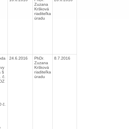
Zuzana
Kršková
riaditeľka
úradu
oda
24.6.2016
PhDr.
8.7.2016
Zuzana
avy
Kršková
a §
riaditeľka
. č.
úradu
 OZ
D č.
o