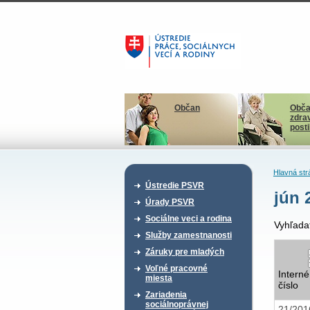
Občan
Obča
zdra
post
Hlavná str
Ústredie PSVR
jún 
Úrady PSVR
Sociálne veci a rodina
Vyhľada
Služby zamestnanosti
Záruky pre mladých
Voľné pracovné
Interné
miesta
číslo
Zariadenia
sociálnoprávnej
21/20