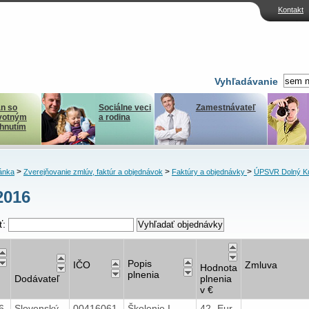
Kontakt
Vyhľadávanie
n so
Sociálne veci
Zamestnávateľ
votným
a rodina
ihnutím
>
>
>
ánka
Zverejňovanie zmlúv, faktúr a objednávok
Faktúry a objednávky
ÚPSVR Dolný K
2016
ť:
Popis
IČO
Zmluva
Hodnota
plnenia
Dodávateľ
plnenia
v €
16
Slovenský
00416061
Školenie I.
42,-Eur