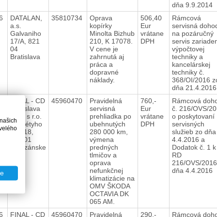
dňa 9.9.2014
16
DATALAN,
35810734
Oprava
506,40
Rámcová
a.s.
kopírky
Eur
servisná doho
Galvaniho
Minolta Bizhub
vrátane
na pozáručný
17/A, 821
210, K 17078.
DPH
servis zariade
04
V cene je
výpočtovej
Bratislava
zahrnutá aj
techniky a
práca a
kancelárskej
dopravné
techniky č.
náklady.
368/OI/2016 z
dňa 21.4.201
16
FINAL - CD
45960470
Pravidelná
760,-
Rámcová doh
Bratislava
servisná
Eur
č. 216/OVS/2
spol. s r.o.
prehliadka po
vrátane
o poskytovaní
 našich
Škultétyho
ubehnutých
DPH
servisných
velého
437/18,
280 000 km,
služieb zo dňa
958 01
výmena
4.4.2016 a
Partizánske
predných
Dodatok č. 1 k
tlmičov a
RD
oprava
216/OVS/2016
nefunkčnej
dňa 4.4.2016
te
klimatizácie na
OMV ŠKODA
OCTAVIA DK
065 AM.
16
FINAL - CD
45960470
Pravidelná
290,-
Rámcová doh