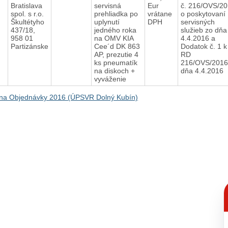
Bratislava
servisná
Eur
č. 216/OVS/2
spol. s r.o.
prehliadka po
vrátane
o poskytovaní
Škultétyho
uplynutí
DPH
servisných
437/18,
jedného roka
služieb zo dňa
958 01
na OMV KIA
4.4.2016 a
Partizánske
Cee´d DK 863
Dodatok č. 1 k
AP, prezutie 4
RD
ks pneumatík
216/OVS/2016
na diskoch +
dňa 4.4.2016
vyváženie
na Objednávky 2016 (ÚPSVR Dolný Kubín)
C
p