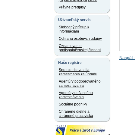
jazyku a iných jazykoch
Právne predpisy
Užívateľský servis
Slobodný prístup k
informáciám
Ochrana osobných údajov
Oznamovanie
protispoločenskej činnosti
Naspäť 
Naše registre
Sprostredkovatelia
zamestnania za úhradu
Agentúry podporovaného
zamestnávania
Agentúry dočasného
zamestnávania
Sociálne podniky
Chránené dielne a
chránené pracoviská