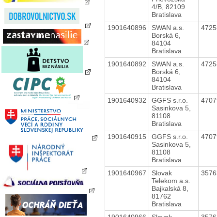
4/B, 82109
Bratislava
1901640896
SWAN a.s.
472
Borská 6,
84104
Bratislava
1901640892
SWAN a.s.
472
Borská 6,
84104
Bratislava
1901640932
GGFS s.r.o.
470
Sasinkova 5,
81108
Bratislava
1901640915
GGFS s.r.o.
470
Sasinkova 5,
81108
Bratislava
1901640967
Slovak
357
Telekom a.s.
Bajkalská 8,
81762
Bratislava
1901640966
Slovak
357