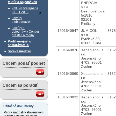
faktúr a objednávok
ENERGIA
s.r.o.
Zmluvy zverejnené
Beethovenova
od 1.1.2012
5/1810,
Faktúry
92101
a objednávky
Piešťany
Faktúry a
1901640947
JUMICOL
367
objednávky Centier
s.r.o.
pre deti a rodiny
Bytčická 89,
Profil verejného
01009 Žilina
obstarávateľa
1901640876
Xepap spol. s
316
Správa majetku
r.o.
Jesenského
4703, 96001
Chcem podať podnet
Zvolen
1901640860
Xepap spol. s
316
r.o.
Jesenského
Chcem sa poradiť
4703, 96001
Zvolen
1901640832
Xepap spol. s
316
r.o.
Jesenského
Užitočné dokumenty
4703, 96001
Vzory žiadostí v slovenskom
Zvolen