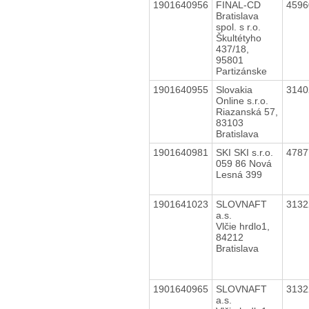
1901640956
FINAL-CD
459
Bratislava
spol. s r.o.
Škultétyho
437/18,
95801
Partizánske
1901640955
Slovakia
314
Online s.r.o.
Riazanská 57,
83103
Bratislava
1901640981
SKI SKI s.r.o.
478
059 86 Nová
Lesná 399
1901641023
SLOVNAFT
313
a.s.
Vlčie hrdlo1,
84212
Bratislava
1901640965
SLOVNAFT
313
a.s.