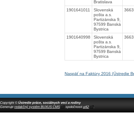
Bratislava
1901641011
Slovenská
366
pošta a.s.
Partizánska 9,
97599 Banská
Bystrica
1901640998
Slovenská
366
pošta a.s.
Partizánska 9,
97599 Banská
Bystrica
Naspäť na Faktúry 2016 (Ústredie Br
Copyright ©
Ústredie práce, sociálnych vecí a rodiny
Generuje
redakčný systém BUXUS CMS
spoločnosti
ui42
.