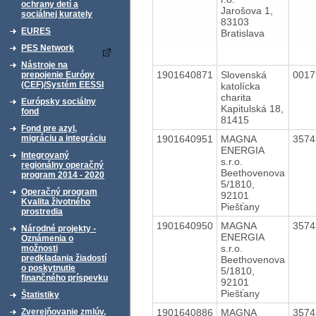
ochrany detí a
Jarošova 1,
sociálnej kurately
83103
EURES
Bratislava
PES Network
Nástroje na
1901640871
Slovenská
001
prepojenie Európy
(CEF)/Systém EESSI
katolícka
charita
Európsky sociálny
Kapitulská 18,
fond
81415
Fond pre azyl,
1901640951
MAGNA
357
migráciu a integráciu
ENERGIA
Integrovaný
s.r.o.
regionálny operačný
Beethovenova
program 2014 - 2020
5/1810,
Operačný program
92101
Kvalita životného
Piešťany
prostredia
1901640950
MAGNA
357
Národné projekty -
ENERGIA
Oznámenia o
s.r.o.
možnosti
predkladania žiadostí
Beethovenova
o poskytnutie
5/1810,
finančného príspevku
92101
Piešťany
Štatistiky
1901640886
MAGNA
357
Zverejňovanie zmlúv,