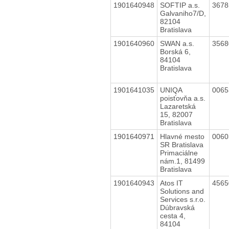
1901640948
SOFTIP a.s.
367
Galvaniho7/D,
82104
Bratislava
1901640960
SWAN a.s.
356
Borská 6,
84104
Bratislava
1901641035
UNIQA
006
poisťovňa a.s.
Lazaretská
15, 82007
Bratislava
1901640971
Hlavné mesto
006
SR Bratislava
Primaciálne
nám.1, 81499
Bratislava
1901640943
Atos IT
456
Solutions and
Services s.r.o.
Dúbravská
cesta 4,
84104