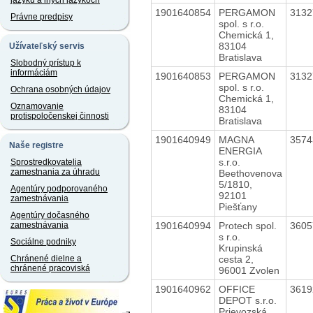
jazyku a iných jazykoch
1901640854
PERGAMON
313
Právne predpisy
spol. s r.o.
Chemická 1,
83104
Užívateľský servis
Bratislava
Slobodný prístup k
informáciám
1901640853
PERGAMON
313
spol. s r.o.
Ochrana osobných údajov
Chemická 1,
Oznamovanie
83104
protispoločenskej činnosti
Bratislava
1901640949
MAGNA
357
Naše registre
ENERGIA
s.r.o.
Sprostredkovatelia
zamestnania za úhradu
Beethovenova
5/1810,
Agentúry podporovaného
92101
zamestnávania
Piešťany
Agentúry dočasného
1901640994
Protech spol.
360
zamestnávania
s r.o.
Sociálne podniky
Krupinská
cesta 2,
Chránené dielne a
chránené pracoviská
96001 Zvolen
1901640962
OFFICE
361
DEPOT s.r.o.
Prievozská