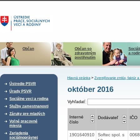
Občan
Občan so
Sociál
zdravotným
a rodi
postihnutím
>
Hlavná stránka
Zverejňovanie zmlúv, faktúr 
Ústredie PSVR
október 2016
Úrady PSVR
Sociálne veci a rodina
Vyhľadať:
Služby zamestnanosti
Záruky pre mladých
Interné
Dodávateľ
IČO
Voľné pracovné
číslo
miesta
Zariadenia
1901640910
Softec spol. s
006
sociálnoprávnej
r.o.