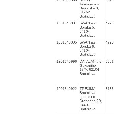
Telekom a.s.
Bajkalská 8,
81762
Bratislava
1901640894
SWAN a.s.
472
Borská 6,
84104
Bratislava
1901640895
SWAN a.s.
472
Borská 6,
84104
Bratislava
1901640996
DATALAN a.s.
358
Galvaniho
17/A, 82104
Bratislava
1901640922
TREXIMA
313
Bratislava
spol. s r.o.
Drobného 29,
84407
Bratislava