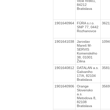
Vlčie hrdlo1,
84212
Bratislava
1901640964
FÚRA s.r.o.
362
SNP 77, 0442
Rozhanovce
1901641038
Jaroslav
109
Mareš M-
SERVIS
Komenského
38, 01001
Žilina
1901640812
DATALAN a.s.
358
Galvaniho
17/A, 82104
Bratislava
1901640906
Orange
356
Slovensko
a.s.
Metodova 8,
82108
Bratislava