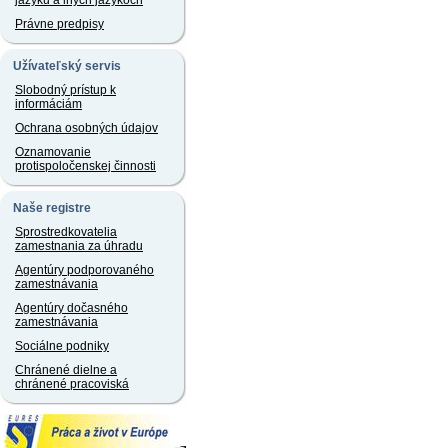
jazyku a iných jazykoch
Právne predpisy
Užívateľský servis
Slobodný prístup k
informáciám
Ochrana osobných údajov
Oznamovanie
protispoločenskej činnosti
Naše registre
Sprostredkovatelia
zamestnania za úhradu
Agentúry podporovaného
zamestnávania
Agentúry dočasného
zamestnávania
Sociálne podniky
Chránené dielne a
chránené pracoviská