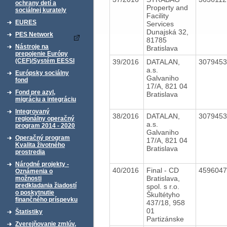
ochrany detí a
Property and
sociálnej kurately
Facility
EURES
Services
Dunajská 32,
PES Network
81785
Nástroje na
Bratislava
prepojenie Európy
(CEF)/Systém EESSI
39/2016
DATALAN,
307945
a.s.
Európsky sociálny
Galvaniho
fond
17/A, 821 04
Fond pre azyl,
Bratislava
migráciu a integráciu
Integrovaný
38/2016
DATALAN,
307945
regionálny operačný
a.s.
program 2014 - 2020
Galvaniho
Operačný program
17/A, 821 04
Kvalita životného
Bratislava
prostredia
Národné projekty -
40/2016
Final - CD
459604
Oznámenia o
Bratislava,
možnosti
predkladania žiadostí
spol. s r.o.
o poskytnutie
Škultétyho
finančného príspevku
437/18, 958
01
Štatistiky
Partizánske
Zverejňovanie zmlúv,