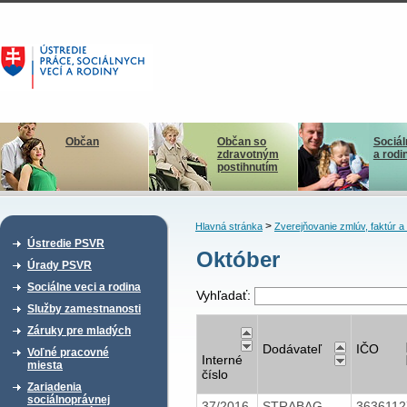
Občan
Občan so
Sociál
zdravotným
a rodi
postihnutím
>
Hlavná stránka
Zverejňovanie zmlúv, faktúr 
Ústredie PSVR
Október
Úrady PSVR
Sociálne veci a rodina
Vyhľadať:
Služby zamestnanosti
Záruky pre mladých
Dodávateľ
IČO
Voľné pracovné
Interné
miesta
číslo
Zariadenia
sociálnoprávnej
37/2016
STRABAG
363611