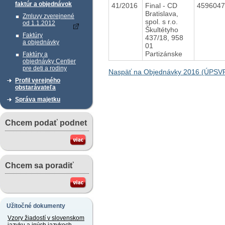
faktúr a objednávok
41/2016
Final - CD
459604
Bratislava,
Zmluvy zverejnené
spol. s r.o.
od 1.1.2012
Škultétyho
Faktúry
437/18, 958
a objednávky
01
Partizánske
Faktúry a
objednávky Centier
pre deti a rodiny
Naspäť na Objednávky 2016 (ÚPSV
Profil verejného
obstarávateľa
Správa majetku
Chcem podať podnet
Chcem sa poradiť
Užitočné dokumenty
Vzory žiadostí v slovenskom