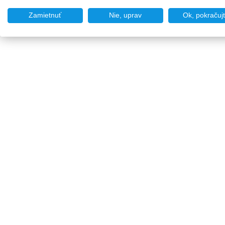
Zamietnuť
Nie, uprav
Ok, pokračuj