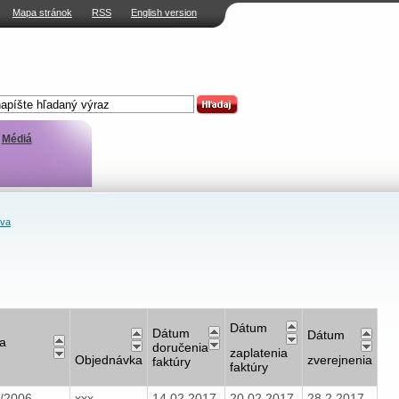
Mapa stránok
RSS
English version
Médiá
ava
Dátum
Dátum
Dátum
a
doručenia
zaplatenia
Objednávka
zverejnenia
faktúry
faktúry
/2006
xxx
14.02.2017
20.02.2017
28.2.2017