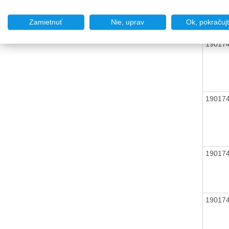
Zamietnuť
Nie, uprav
Ok, pokračuj
19017
19017
19017
19017