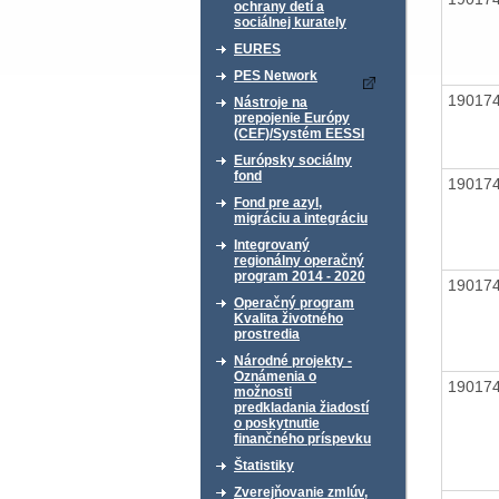
ochrany detí a
sociálnej kurately
EURES
PES Network
19017
Nástroje na
prepojenie Európy
(CEF)/Systém EESSI
Európsky sociálny
fond
19017
Fond pre azyl,
migráciu a integráciu
Integrovaný
regionálny operačný
program 2014 - 2020
19017
Operačný program
Kvalita životného
prostredia
Národné projekty -
Oznámenia o
19017
možnosti
predkladania žiadostí
o poskytnutie
finančného príspevku
Štatistiky
Zverejňovanie zmlúv,