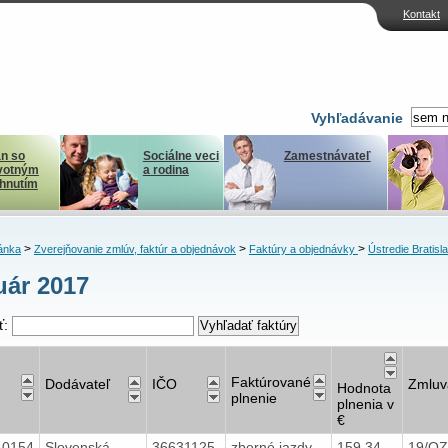
Kontakt
Vyhľadávanie
n so
Sociálne veci
Zamestnávateľ
votným
a rodina
ihnutím
>
>
>
ánka
Zverejňovanie zmlúv, faktúr a objednávok
Faktúry a objednávky
Ústredie Bratisl
uár 2017
ť:
Faktúrované
Dodávateľ
IČO
Zmluv
Hodnota
plnenie
plnenia v
€
40154
Slovenská
36631125
zberné jazdy
159,34
19/OZ