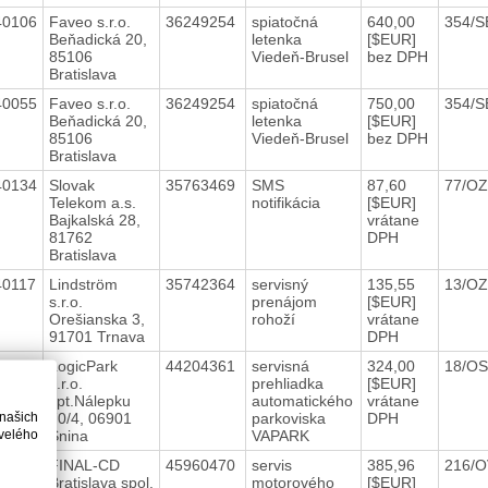
40106
Faveo s.r.o.
36249254
spiatočná
640,00
354/S
Beňadická 20,
letenka
[$EUR]
85106
Viedeň-Brusel
bez DPH
Bratislava
40055
Faveo s.r.o.
36249254
spiatočná
750,00
354/S
Beňadická 20,
letenka
[$EUR]
85106
Viedeň-Brusel
bez DPH
Bratislava
40134
Slovak
35763469
SMS
87,60
77/OZ
Telekom a.s.
notifikácia
[$EUR]
Bajkalská 28,
vrátane
81762
DPH
Bratislava
40117
Lindström
35742364
servisný
135,55
13/OZ
s.r.o.
prenájom
[$EUR]
Orešianska 3,
rohoží
vrátane
91701 Trnava
DPH
40102
LogicPark
44204361
servisná
324,00
18/O
s.r.o.
prehliadka
[$EUR]
kpt.Nálepku
automatického
vrátane
 našich
70/4, 06901
parkoviska
DPH
velého
Snina
VAPARK
40036
FINAL-CD
45960470
servis
385,96
216/
Bratislava spol.
motorového
[$EUR]