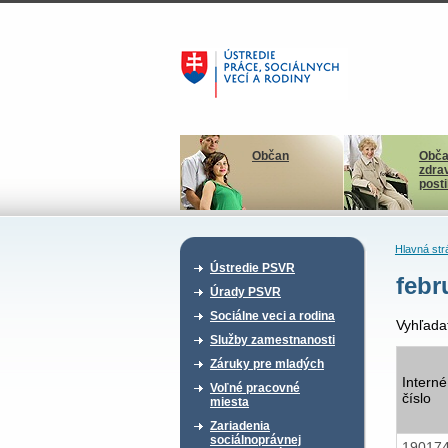
Občan
Obča
zdra
post
Hlavná str
Ústredie PSVR
febr
Úrady PSVR
Sociálne veci a rodina
Vyhľada
Služby zamestnanosti
Záruky pre mladých
Interné
Voľné pracovné
číslo
miesta
Zariadenia
sociálnoprávnej
19017