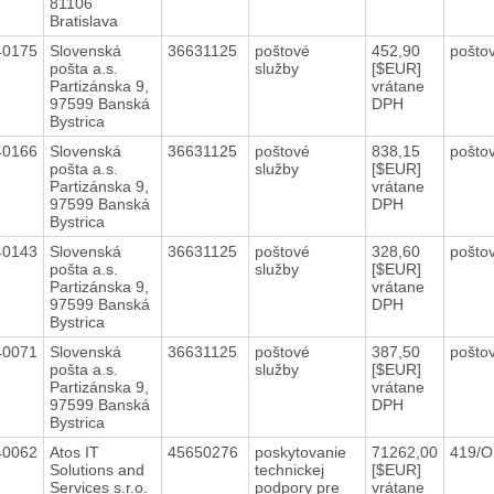
81106
Bratislava
40175
Slovenská
36631125
poštové
452,90
poštov
pošta a.s.
služby
[$EUR]
Partizánska 9,
vrátane
97599 Banská
DPH
Bystrica
40166
Slovenská
36631125
poštové
838,15
poštov
pošta a.s.
služby
[$EUR]
Partizánska 9,
vrátane
97599 Banská
DPH
Bystrica
40143
Slovenská
36631125
poštové
328,60
poštov
pošta a.s.
služby
[$EUR]
Partizánska 9,
vrátane
97599 Banská
DPH
Bystrica
40071
Slovenská
36631125
poštové
387,50
poštov
pošta a.s.
služby
[$EUR]
Partizánska 9,
vrátane
97599 Banská
DPH
Bystrica
40062
Atos IT
45650276
poskytovanie
71262,00
419/O
Solutions and
technickej
[$EUR]
Services s.r.o.
podpory pre
vrátane