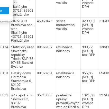
s r.o.
vozidla
vrátane
Škultétyho
DPH
437/18, 95801
te
Partizánske
40035
FINAL-CD
45960470
servis
3299,10
216/
Bratislava spol.
motorového
[$EUR]
s r.o.
vozidla
vrátane
Škultétyho
DPH
437/18, 95801
Partizánske
40174
Štatistický úrad
00166197
refundácia
999,72
138/
Slovenskej
nákladov
[$EUR]
republiky
bez DPH
Trieda SNP 75,
97488 Banská
Bystrica
40113
Detský domv
00163261
refakturácia
955,85
65/O
Harmónia
nákladov
[$EUR]
Stavbárska 6,
bez DPH
82107
Bratislava
40032
ui42 spol. s r.o.
35713003
priebežné
1324,80
397/O
Sibírska 62,
úpravy
[$EUR]
83102
prevádzkových
vrátane
Bratislava
web aplikácií a
DPH