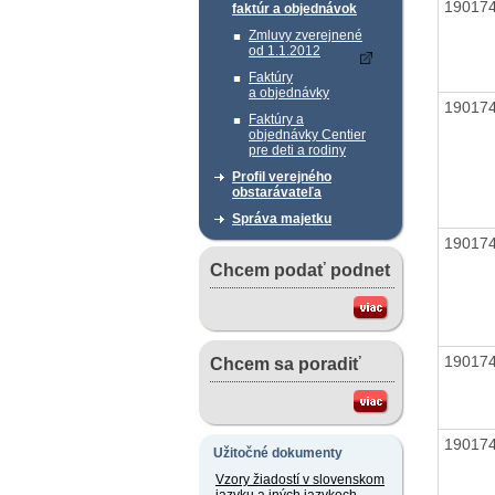
19017
faktúr a objednávok
Zmluvy zverejnené
od 1.1.2012
Faktúry
a objednávky
19017
Faktúry a
objednávky Centier
pre deti a rodiny
Profil verejného
obstarávateľa
Správa majetku
19017
Chcem podať podnet
19017
Chcem sa poradiť
19017
Užitočné dokumenty
Vzory žiadostí v slovenskom