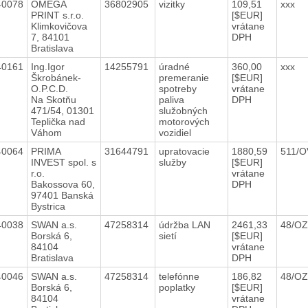
40078
OMEGA
36802905
vizitky
109,51
xxx
PRINT s.r.o.
[$EUR]
Klimkovičova
vrátane
7, 84101
DPH
Bratislava
40161
Ing.Igor
14255791
úradné
360,00
xxx
Škrobánek-
premeranie
[$EUR]
O.P.C.D.
spotreby
vrátane
Na Skotňu
paliva
DPH
471/54, 01301
služobných
Teplička nad
motorových
Váhom
vozidiel
40064
PRIMA
31644791
upratovacie
1880,59
511/O
INVEST spol. s
služby
[$EUR]
r.o.
vrátane
Bakossova 60,
DPH
97401 Banská
Bystrica
40038
SWAN a.s.
47258314
údržba LAN
2461,33
48/OZ
Borská 6,
sietí
[$EUR]
84104
vrátane
Bratislava
DPH
40046
SWAN a.s.
47258314
telefónne
186,82
48/OZ
Borská 6,
poplatky
[$EUR]
84104
vrátane