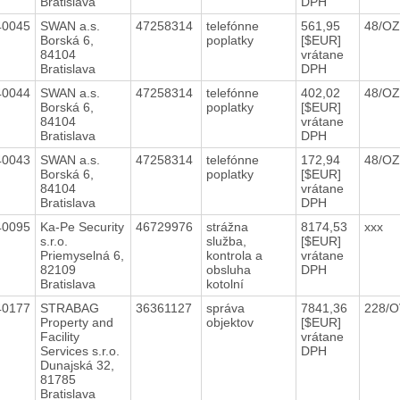
Bratislava
DPH
40045
SWAN a.s.
47258314
telefónne
561,95
48/OZ
Borská 6,
poplatky
[$EUR]
84104
vrátane
Bratislava
DPH
40044
SWAN a.s.
47258314
telefónne
402,02
48/OZ
Borská 6,
poplatky
[$EUR]
84104
vrátane
Bratislava
DPH
40043
SWAN a.s.
47258314
telefónne
172,94
48/OZ
Borská 6,
poplatky
[$EUR]
84104
vrátane
Bratislava
DPH
40095
Ka-Pe Security
46729976
strážna
8174,53
xxx
s.r.o.
služba,
[$EUR]
Priemyselná 6,
kontrola a
vrátane
82109
obsluha
DPH
Bratislava
kotolní
40177
STRABAG
36361127
správa
7841,36
228/
Property and
objektov
[$EUR]
Facility
vrátane
Services s.r.o.
DPH
Dunajská 32,
81785
Bratislava