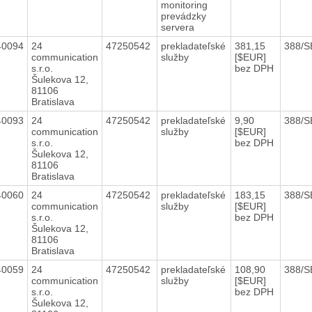
monitoring
prevádzky
servera
40094
24
47250542
prekladateľské
381,15
388/S
communication
služby
[$EUR]
s.r.o.
bez DPH
Šulekova 12,
81106
Bratislava
40093
24
47250542
prekladateľské
9,90
388/S
communication
služby
[$EUR]
s.r.o.
bez DPH
Šulekova 12,
81106
Bratislava
40060
24
47250542
prekladateľské
183,15
388/S
communication
služby
[$EUR]
s.r.o.
bez DPH
Šulekova 12,
81106
Bratislava
40059
24
47250542
prekladateľské
108,90
388/S
communication
služby
[$EUR]
s.r.o.
bez DPH
Šulekova 12,