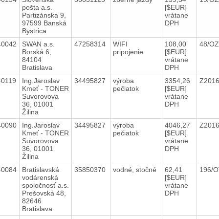
pošta a.s.
[$EUR]
Partizánska 9,
vrátane
97599 Banská
DPH
Bystrica
40042
SWAN a.s.
47258314
WIFI
108,00
48/OZ
Borská 6,
pripojenie
[$EUR]
84104
vrátane
Bratislava
DPH
40119
Ing.Jaroslav
34495827
výroba
3354,26
Z201
Kmeť - TONER
pečiatok
[$EUR]
Suvorovova
vrátane
36, 01001
DPH
Žilina
40090
Ing.Jaroslav
34495827
výroba
4046,27
Z201
Kmeť - TONER
pečiatok
[$EUR]
Suvorovova
vrátane
36, 01001
DPH
Žilina
40084
Bratislavská
35850370
vodné, stočné
62,41
196/
vodárenská
[$EUR]
spoločnosť a.s.
vrátane
Prešovská 48,
DPH
82646
Bratislava