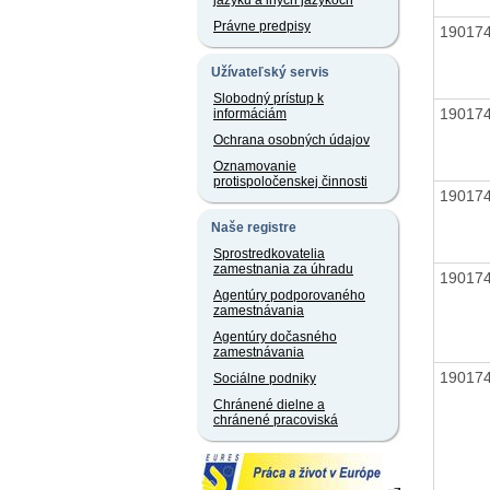
jazyku a iných jazykoch
Právne predpisy
19017
Užívateľský servis
Slobodný prístup k
19017
informáciám
Ochrana osobných údajov
Oznamovanie
protispoločenskej činnosti
19017
Naše registre
Sprostredkovatelia
zamestnania za úhradu
19017
Agentúry podporovaného
zamestnávania
Agentúry dočasného
zamestnávania
19017
Sociálne podniky
Chránené dielne a
chránené pracoviská