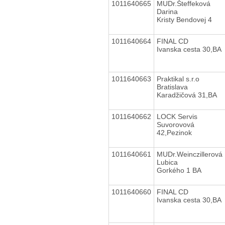
1011640665
MUDr.Šteffeková
Darina
Kristy Bendovej 4
1011640664
FINAL CD
Ivanska cesta 30,BA
1011640663
Praktikal s.r.o
Bratislava
Karadžičová 31,BA
1011640662
LOCK Servis
Suvorovová
42,Pezinok
1011640661
MUDr.Weinczillerová
Lubica
Gorkého 1 BA
1011640660
FINAL CD
Ivanska cesta 30,BA