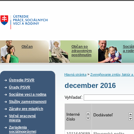
Občan
Občan so
Sociál
zdravotným
a rodi
postihnutím
>
Hlavná stránka
Zverejňovanie zmlúv, faktúr 
Ústredie PSVR
december 2016
Úrady PSVR
Sociálne veci a rodina
Vyhľadať:
Služby zamestnanosti
Záruky pre mladých
Interné
Dodávateľ
Voľné pracovné
číslo
miesta
Zariadenia
sociálnoprávnej
1011640689
Slovenská pošta,