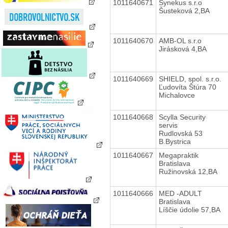
1011640671
Synekus s.r.o
Šusteková 2,BA
1011640670
AMB-OL s.r.o
Jirásková 4,BA
1011640669
SHIELD, spol. s.r.o.
Ľudovíta Štúra 70
Michalovce
1011640668
Scylla Security
servis
Rudlovská 53
B.Bystrica
1011640667
Megapraktik
Bratislava
Ružinovská 12,BA
1011640666
MED -ADULT
Bratislava
Líščie údolie 57,BA