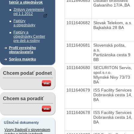
1011640683
Datalan Bratislava
faktúr a objednávok
Galvaniho 17/A ,BA
Zmluvy zverejnené
od 1.1.2012
Faktúry
1011640682
Slovak Telekom, a.s.
a objednávky
Bajkalská 28 BA
Faktúry a
objednávky Centier
pre deti a rodiny
1011640681
Slovenská pošta,
Profil verejného
a.s.
obstarávateľa
Partizánska cesta 9
BB
Správa majetku
1011640680
SECURITON Servis,
spol.s.r.o.
Chcem podať podnet
Mlynské Nivy 73/73
BA
1011640679
ISS Facility Services
Dobravská cesta 14,
Chcem sa poradiť
BA
1011640678
ISS Facility Services
Dobravská cesta 14,
BA
Užitočné dokumenty
Vzory žiadostí v slovenskom