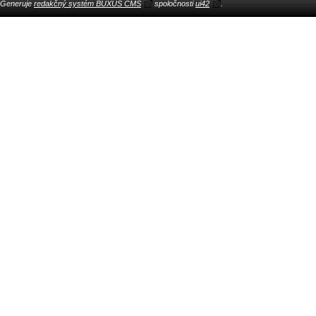
Generuje
redakčný systém BUXUS CMS
spoločnosti
ui42
.