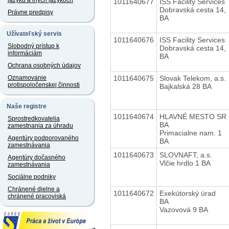
jazyku a iných jazykoch
1011640677
ISS Facility Services
Dobravská cesta 14,
Právne predpisy
BA
Užívateľský servis
1011640676
ISS Facility Services
Slobodný prístup k
Dobravská cesta 14,
informáciám
BA
Ochrana osobných údajov
1011640675
Slovak Telekom, a.s.
Oznamovanie
protispoločenskej činnosti
Bajkalská 28 BA
Naše registre
1011640674
HLAVNÉ MESTO SR
Sprostredkovatelia
BA
zamestnania za úhradu
Primacialne nam. 1
Agentúry podporovaného
BA
zamestnávania
1011640673
SLOVNAFT, a.s.
Agentúry dočasného
Vlčie hrdlo 1 BA
zamestnávania
Sociálne podniky
Chránené dielne a
1011640672
Exekútorský úrad
chránené pracoviská
BA
Vazovová 9 BA