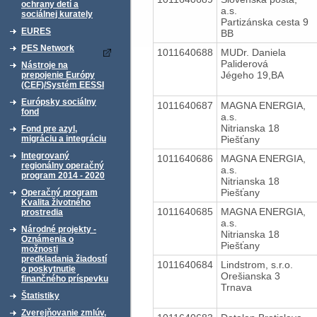
ochrany detí a
a.s.
sociálnej kurately
Partizánska cesta 9
EURES
BB
PES Network
1011640688
MUDr. Daniela
Paliderová
Nástroje na
Jégeho 19,BA
prepojenie Európy
(CEF)/Systém EESSI
Európsky sociálny
1011640687
MAGNA ENERGIA,
fond
a.s.
Nitrianska 18
Fond pre azyl,
Piešťany
migráciu a integráciu
Integrovaný
1011640686
MAGNA ENERGIA,
regionálny operačný
a.s.
program 2014 - 2020
Nitrianska 18
Piešťany
Operačný program
Kvalita životného
1011640685
MAGNA ENERGIA,
prostredia
a.s.
Národné projekty -
Nitrianska 18
Oznámenia o
Piešťany
možnosti
predkladania žiadostí
1011640684
Lindstrom, s.r.o.
o poskytnutie
Orešianska 3
finančného príspevku
Trnava
Štatistiky
Zverejňovanie zmlúv,