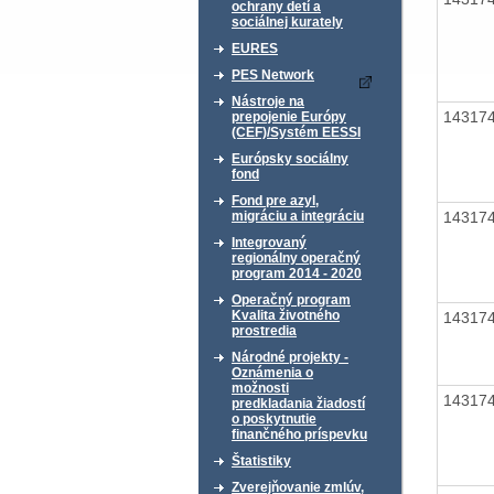
ochrany detí a
sociálnej kurately
EURES
PES Network
Nástroje na
14317
prepojenie Európy
(CEF)/Systém EESSI
Európsky sociálny
fond
Fond pre azyl,
14317
migráciu a integráciu
Integrovaný
regionálny operačný
program 2014 - 2020
Operačný program
Kvalita životného
14317
prostredia
Národné projekty -
Oznámenia o
možnosti
14317
predkladania žiadostí
o poskytnutie
finančného príspevku
Štatistiky
Zverejňovanie zmlúv,