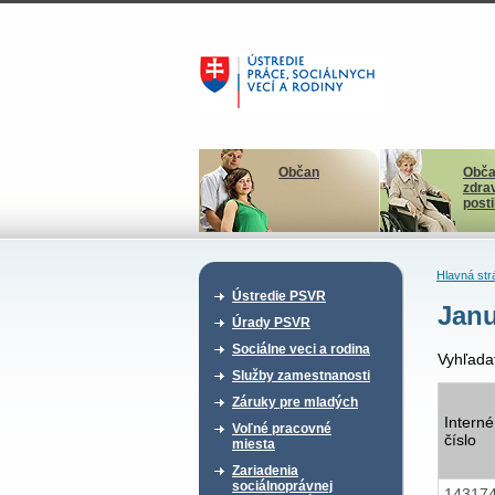
Občan
Obča
zdra
post
Hlavná str
Ústredie PSVR
Janu
Úrady PSVR
Sociálne veci a rodina
Vyhľada
Služby zamestnanosti
Záruky pre mladých
Interné
Voľné pracovné
číslo
miesta
Zariadenia
sociálnoprávnej
14317