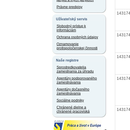
jazyku a iných jazykoch
Právne predpisy
14317
Užívateľský servis
Slobodný prístup k
informáciám
14317
Ochrana osobných údajov
Oznamovanie
protispoločenskej činnosti
14317
Naše registre
Sprostredkovatelia
zamestnania za úhradu
14317
Agentúry podporovaného
zamestnávania
Agentúry dočasného
zamestnávania
Sociálne podniky
Chránené dielne a
14317
chránené pracoviská