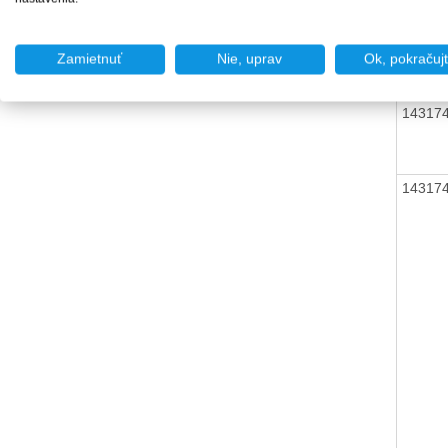
14317
Zamietnuť
Nie, uprav
Ok, pokračuj
14317
14317