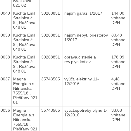
Bratislava
821 02
40040
Kuchta Emil
30268851
nájom garáži 1/2017
144,00
Strelnica č.
vrátane
9., Rožňava
DPH
048 01
40039
Kuchta Emil
30268851
nájom nebyt. priestorov
80,48
Strelnica č.
1/2017
vrátane
9., Rožňava
DPH
048 01
40038
Kuchta Emil
30268851
oprava,čistenie a
178,99
Strelnica č.
rev.plyn.kotlov
vrátane
9., Rožňava
DPH
048 01
40037
Magna
35743565
vyúčt. elektriny 11-
4,48
Energia a.s
12/2016
vrátane
Nitrianska
DPH
7555/18.,
Piešťany 921
01
40036
Magna
35743565
vyúčt.spotreby plynu 1-
33,08
Energia a.s
12/2016
vrátane
Nitrianska
DPH
7555/18.,
Piešťany 921