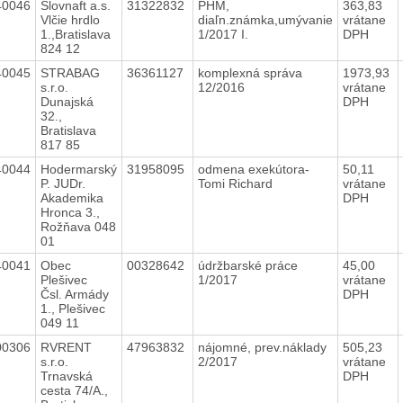
40046
Slovnaft a.s.
31322832
PHM,
363,83
Vlčie hrdlo
diaľn.známka,umývanie
vrátane
1.,Bratislava
1/2017 I.
DPH
824 12
40045
STRABAG
36361127
komplexná správa
1973,93
s.r.o.
12/2016
vrátane
Dunajská
DPH
32.,
Bratislava
817 85
40044
Hodermarský
31958095
odmena exekútora-
50,11
P. JUDr.
Tomi Richard
vrátane
Akademika
DPH
Hronca 3.,
Rožňava 048
01
40041
Obec
00328642
údržbarské práce
45,00
Plešivec
1/2017
vrátane
Čsl. Armády
DPH
1., Plešivec
049 11
00306
RVRENT
47963832
nájomné, prev.náklady
505,23
s.r.o.
2/2017
vrátane
Trnavská
DPH
cesta 74/A.,