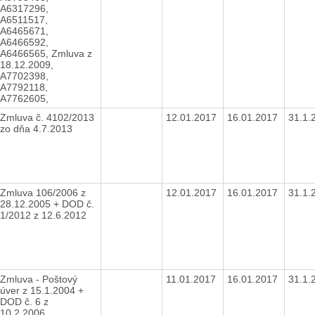
A6317296,
A6511517,
A6465671,
A6466592,
A6466565, Zmluva z
18.12.2009,
A7702398,
A7792118,
A7762605,
Zmluva č. 4102/2013
12.01.2017
16.01.2017
31.1.
zo dňa 4.7.2013
Zmluva 106/2006 z
12.01.2017
16.01.2017
31.1.
28.12.2005 + DOD č.
1/2012 z 12.6.2012
Zmluva - Poštový
11.01.2017
16.01.2017
31.1.
úver z 15.1.2004 +
DOD č. 6 z
10.2.2006