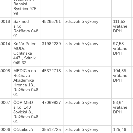
Banská
Bystrica 975
99
40018
Sakmed
45285781
zdravotné výkony
111,52
s.r.o.
vrátane
Rožňava 048
DPH
01
40014
Kožár Peter
31982239
zdravotné výkony
97,58
MUDr.
vrátane
Ochtinská
DPH
447., Štítnik
049 32
40008
MEDIC s.r.o.
45372713
zdravotné výkony
104,55
Rožňava
vrátane
Akademika
DPH
Hronca 13.,
Rožňava 048
01
40007
ČOP-MED
47069937
zdravotné výkony
83,64
s.r.o. 143
vrátane
Jovická 8.,
DPH
Rožňava 048
01
40006
Očkaiková
35512725
zdravotné výkony
125,46