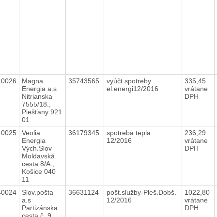
40026
Magna
35743565
vyúčt.spotreby
335,45
Energia a.s
el.energi12/2016
vrátane
Nitrianska
DPH
7555/18.,
Piešťany 921
01
40025
Veolia
36179345
spotreba tepla
236,29
Energia
12/2016
vrátane
Vých.Slov
DPH
Moldavská
cesta 8/A.,
Košice 040
11
40024
Slov.pošta
36631124
pošt.služby-Pleš.Dobš.
1022,80
a.s
12/2016
vrátane
Partizánska
DPH
cesta č. 9.,