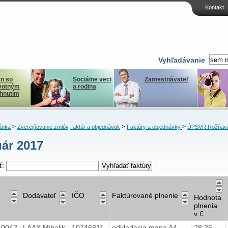
Kontakt
Vyhľadávanie
n so
Sociálne veci
Zamestnávateľ
votným
a rodina
ihnutím
>
>
>
ánka
Zverejňovanie zmlúv, faktúr a objednávok
Faktúry a objednávky
ÚPSVR Rožňav
ár 2017
ť:
Dodávateľ
IČO
Faktúrované plnenie
Hodnota
plnenia
v €
40042
LAAX Mihalik
10746811
odkladacia mapa A4
28,26