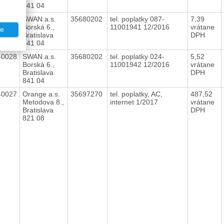
841 04
40029
SWAN a.s.
35680202
tel. poplatky 087-
7,39
Borská 6.,
11001941 12/2016
vrátane
te
Bratislava
DPH
841 04
40028
SWAN a.s.
35680202
tel. poplatky 024-
5,52
Borská 6.,
11001942 12/2016
vrátane
Bratislava
DPH
841 04
40027
Orange a.s.
35697270
tel. poplatky, AC,
487,52
Metodova 8.,
internet 1/2017
vrátane
Bratislava
DPH
821 08