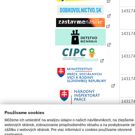
14317
14317
14317
14317
14317
Používame cookies
Môžeme ich umiestniť na analýzu údajov o našich návštevníkoch, na zlepšenie
14317
webových stránok, zobrazovanie prispôsobeného obsahu a na poskytovanie sk
zážitku z webových stránok. Pre viac informácií o cookies používame otvorené
nastavenia.