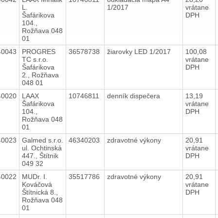
L.
1/2017
vrátane
Šafárikova
DPH
104.,
Rožňava 048
01
40043
PROGRES
36578738
žiarovky LED 1/2017
100,08
TC s.r.o.
vrátane
Šafárikova
DPH
2., Rožňava
048 01
40020
LAAX
10746811
denník dispečera
13,19
Šafárikova
vrátane
104.,
DPH
Rožňava 048
01
40023
Galmed s.r.o.
46340203
zdravotné výkony
20,91
ul. Ochtinská
vrátane
447., Štítnik
DPH
049 32
40022
MUDr. I.
35517786
zdravotné výkony
20,91
Kováčová
vrátane
Štítnická 8.,
DPH
Rožňava 048
01