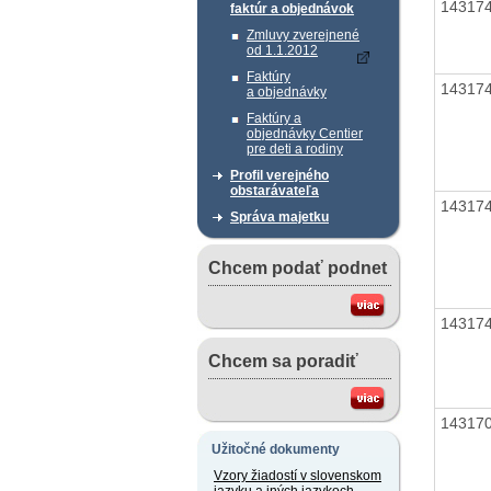
14317
faktúr a objednávok
Zmluvy zverejnené
od 1.1.2012
Faktúry
14317
a objednávky
Faktúry a
objednávky Centier
pre deti a rodiny
Profil verejného
obstarávateľa
14317
Správa majetku
Chcem podať podnet
14317
Chcem sa poradiť
14317
Užitočné dokumenty
Vzory žiadostí v slovenskom