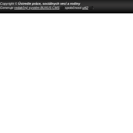
Copyright ©
Ústredie práce, sociálnych vecí a rodiny
Generuje
redakčný systém BUXUS CMS
spoločnosti
ui42
.