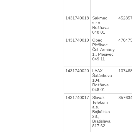
1431740018
Sakmed
45285
s.r.o.
Rožňava
048 01
1431740019
Obec
47047
Plešivec
Čsl. Armády
1., Plešivec
049 11
1431740020
LAAX
10746
Šafárikova
104.,
Rožňava
048 01
1431740017
Slovak
35763
Telekom
a.s.
Bajkálska
28.,
Bratislava
817 62