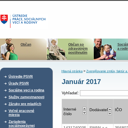
Občan
Občan so
Sociál
zdravotným
a rodi
postihnutím
>
Hlavná stránka
Zverejňovanie zmlúv, faktúr 
Ústredie PSVR
Január 2017
Úrady PSVR
Sociálne veci a rodina
Vyhľadať:
Služby zamestnanosti
Záruky pre mladých
Interné
Dodávateľ
IČO
Voľné pracovné
číslo
miesta
Zariadenia
sociálnoprávnej
1431740035
SWAN a.s.
35680