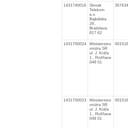
1431740016
Slovak
35763
Telekom
a.s.
Bajkálska
28.,
Bratislava
817 62
1431700024
Ministerstvo
00151
vnútra SR
ul. J. Kráľa
1., Rožňava
048 01
1431700023
Ministerstvo
00151
vnútra SR
ul. J. Kráľa
1., Rožňava
048 01