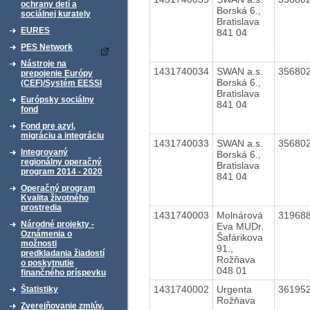
ochrany detí a
Borská 6.,
sociálnej kurately
Bratislava
EURES
841 04
PES Network
Nástroje na
1431740034
SWAN a.s.
35680
prepojenie Európy
Borská 6.,
(CEF)/Systém EESSI
Bratislava
Európsky sociálny
841 04
fond
Fond pre azyl,
migráciu a integráciu
1431740033
SWAN a.s.
35680
Integrovaný
Borská 6.,
regionálny operačný
Bratislava
program 2014 - 2020
841 04
Operačný program
Kvalita životného
prostredia
1431740003
Molnárová
31968
Národné projekty -
Eva MUDr.
Oznámenia o
Šafárikova
možnosti
91.,
predkladania žiadostí
Rožňava
o poskytnutie
048 01
finančného príspevku
1431740002
Urgenta
36195
Štatistiky
Rožňava
Zverejňovanie zmlúv,