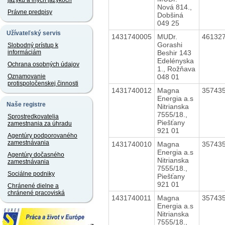
jazyku a iných jazykoch
Nová 814.,
Právne predpisy
Dobšiná
049 25
Užívateľský servis
1431740005
MUDr.
46132
Gorashi
Slobodný prístup k
Beshir 143
informáciám
Edelényska
Ochrana osobných údajov
1., Rožňava
048 01
Oznamovanie
protispoločenskej činnosti
1431740012
Magna
35743
Energia a.s
Naše registre
Nitrianska
7555/18.,
Sprostredkovatelia
Piešťany
zamestnania za úhradu
921 01
Agentúry podporovaného
zamestnávania
1431740010
Magna
35743
Energia a.s
Agentúry dočasného
Nitrianska
zamestnávania
7555/18.,
Sociálne podniky
Piešťany
921 01
Chránené dielne a
chránené pracoviská
1431740011
Magna
35743
Energia a.s
Nitrianska
7555/18.,