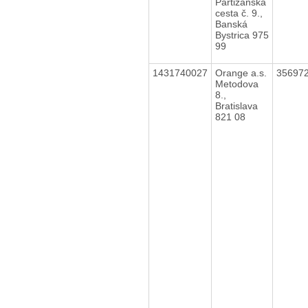
Partizánska
cesta č. 9.,
Banská
Bystrica 975
99
1431740027
Orange a.s.
35697
Metodova
8.,
Bratislava
821 08