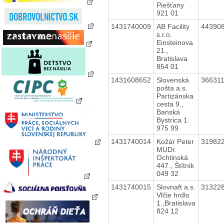
Piešťany
921 01
1431740009
AB Facility
44390
s.r.o.
Einsteinova
21.,
Bratislava
854 01
1431608652
Slovenská
36631
pošta a.s.
Partizánska
cesta 9.,
Banská
Bystrica 1
975 99
1431740014
Kožár Peter
31982
MUDr.
Ochtinská
447., Štítnik
049 32
1431740015
Slovnaft a.s.
31322
Vlčie hrdlo
1.,Bratislava
824 12