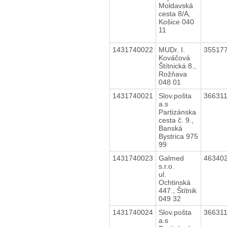
Moldavská
cesta 8/A,
Košice 040
11
1431740022
MUDr. I.
35517
Kováčová
Štítnická 8.,
Rožňava
048 01
1431740021
Slov.pošta
36631
a.s
Partizánska
cesta č. 9.,
Banská
Bystrica 975
99
1431740023
Galmed
46340
s.r.o.
ul.
Ochtinská
447., Štítnik
049 32
1431740024
Slov.pošta
36631
a.s