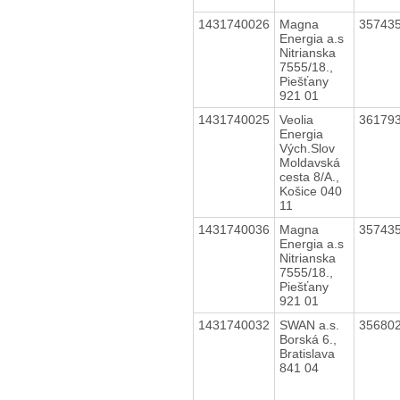
1431740026
Magna
35743
Energia a.s
Nitrianska
7555/18.,
Piešťany
921 01
1431740025
Veolia
36179
Energia
Vých.Slov
Moldavská
cesta 8/A.,
Košice 040
11
1431740036
Magna
35743
Energia a.s
Nitrianska
7555/18.,
Piešťany
921 01
1431740032
SWAN a.s.
35680
Borská 6.,
Bratislava
841 04