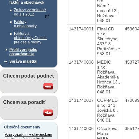
sro
faktúr a objednávok
Nám.1.
Zmluvy zverejnené
mája č.12.,
od 1.1.2012
Rožňava
048 01
Faktúry
a objednávky
1431740001
Final CD
45960
s.r.o.
Faktúry a
objednávky Centier
Škultétyho
pre deti a rodiny
437/18.,
Partizánske
Profil verejného
958 01
obstarávateľa
Správa majetku
1431740008
MEDIC
45372
s.r.o.
Rožňava
Chcem podať podnet
Akademika
Hronca 13.,
Rožňava
048 01
1431740007
ČOP-MED
47069
Chcem sa poradiť
s.r.o. 143
Jovická 8.,
Rožňava
048 01
Užitočné dokumenty
1431740006
Očkaiková
35512
Mária
Vzory žiadostí v slovenskom
MUDr.