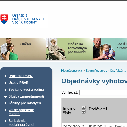
Občan
Občan so
Sociál
zdravotným
a rodi
postihnutím
>
Hlavná stránka
Zverejňovanie zmlúv, faktúr 
Ústredie PSVR
Objednávky vyhotov
Úrady PSVR
Sociálne veci a rodina
Vyhľadať:
Služby zamestnanosti
Záruky pre mladých
Interné
Dodávateľ
Voľné pracovné
číslo
miesta
Zariadenia
sociálnoprávnej
OV0170012
EVROFIN Int. Spol s.