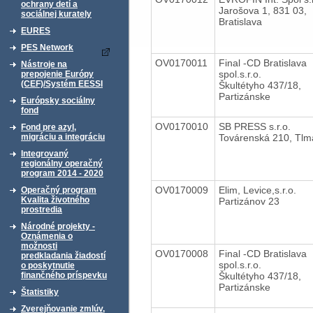
ochrany detí a
Jarošova 1, 831 03,
sociálnej kurately
Bratislava
EURES
PES Network
OV0170011
Final -CD Bratislava
Nástroje na
spol.s.r.o.
prepojenie Európy
(CEF)/Systém EESSI
Škultétyho 437/18,
Partizánske
Európsky sociálny
fond
OV0170010
SB PRESS s.r.o.
Fond pre azyl,
Továrenská 210, Tlm
migráciu a integráciu
Integrovaný
regionálny operačný
program 2014 - 2020
OV0170009
Elim, Levice,s.r.o.
Operačný program
Kvalita životného
Partizánov 23
prostredia
Národné projekty -
Oznámenia o
možnosti
OV0170008
Final -CD Bratislava
predkladania žiadostí
spol.s.r.o.
o poskytnutie
Škultétyho 437/18,
finančného príspevku
Partizánske
Štatistiky
Zverejňovanie zmlúv,