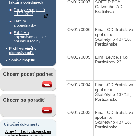
OV0170007
SOFTIP BCA
faktúr a objednávok
Galvaniho 7/D,
Zmluvy zverejnené
Bratislava
od 1.1.2012
Faktúry
a objednávky
OV0170006
Final -CD Bratislava
Faktúry a
spol.s.r.o.
objednávky Centier
Škultétyho 437/18,
pre deti a rodiny
Partizánske
Profil verejného
obstarávateľa
OV0170005
Elim, Levice,s.r.o.
Správa majetku
Partizánov 23
Chcem podať podnet
OV0170004
Final -CD Bratislava
spol.s.r.o.
Škultétyho 437/18,
Partizánske
Chcem sa poradiť
OV0170003
Final -CD Bratislava
spol.s.r.o.
Škultétyho 437/18,
Užitočné dokumenty
Partizánske
Vzory žiadostí v slovenskom