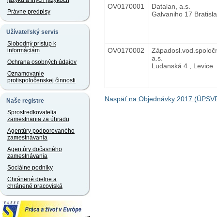
jazyku a iných jazykoch
OV0170001
Datalan, a.s.
Právne predpisy
Galvaniho 17 Bratisl
Užívateľský servis
Slobodný prístup k
OV0170002
Západosl.vod.spoloč
informáciám
a.s.
Ochrana osobných údajov
Ludanská 4 , Levice
Oznamovanie
protispoločenskej činnosti
Naspäť na Objednávky 2017 (ÚPSVR
Naše registre
Sprostredkovatelia
zamestnania za úhradu
Agentúry podporovaného
zamestnávania
Agentúry dočasného
zamestnávania
Sociálne podniky
Chránené dielne a
chránené pracoviská