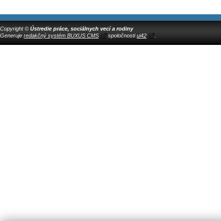
Copyright ©
Ústredie práce, sociálnych vecí a rodiny
Generuje
redakčný systém BUXUS CMS
spoločnosti
ui42
.