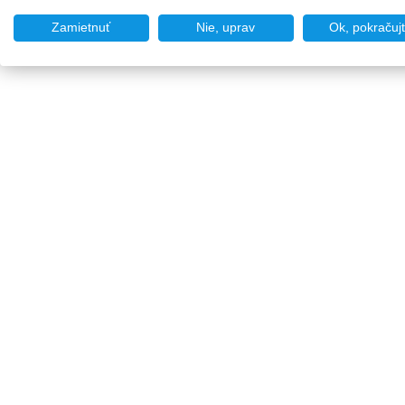
Zamietnuť
Nie, uprav
Ok, pokračuj