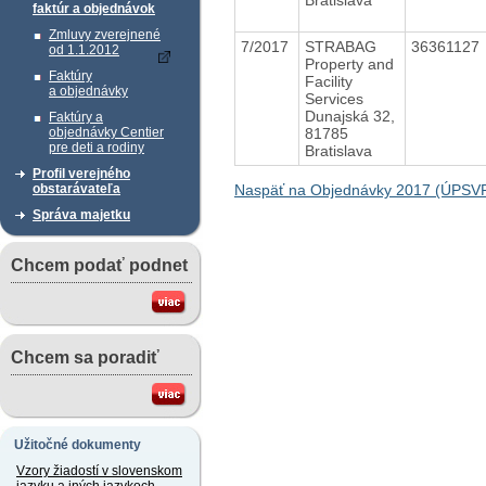
faktúr a objednávok
Zmluvy zverejnené
7/2017
STRABAG
36361127
od 1.1.2012
Property and
Faktúry
Facility
a objednávky
Services
Dunajská 32,
Faktúry a
81785
objednávky Centier
pre deti a rodiny
Bratislava
Profil verejného
Naspäť na Objednávky 2017 (ÚPSV
obstarávateľa
Správa majetku
Chcem podať podnet
Chcem sa poradiť
Užitočné dokumenty
Vzory žiadostí v slovenskom