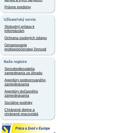
jazyku a iných jazykoch
Právne predpisy
Užívateľský servis
Slobodný prístup k
informáciám
Ochrana osobných údajov
Oznamovanie
protispoločenskej činnosti
Naše registre
Sprostredkovatelia
zamestnania za úhradu
Agentúry podporovaného
zamestnávania
Agentúry dočasného
zamestnávania
Sociálne podniky
Chránené dielne a
chránené pracoviská