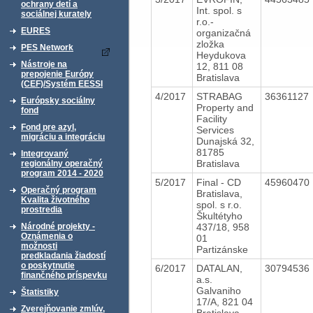
ochrany detí a
Int. spol. s
sociálnej kurately
r.o.-
EURES
organizačná
zložka
PES Network
Heydukova
Nástroje na
12, 811 08
prepojenie Európy
Bratislava
(CEF)/Systém EESSI
4/2017
STRABAG
36361127
Európsky sociálny
Property and
fond
Facility
Fond pre azyl,
Services
migráciu a integráciu
Dunajská 32,
81785
Integrovaný
Bratislava
regionálny operačný
program 2014 - 2020
5/2017
Final - CD
45960470
Operačný program
Bratislava,
Kvalita životného
spol. s r.o.
prostredia
Škultétyho
437/18, 958
Národné projekty -
Oznámenia o
01
možnosti
Partizánske
predkladania žiadostí
o poskytnutie
6/2017
DATALAN,
30794536
finančného príspevku
a.s.
Galvaniho
Štatistiky
17/A, 821 04
Zverejňovanie zmlúv,
Bratislava