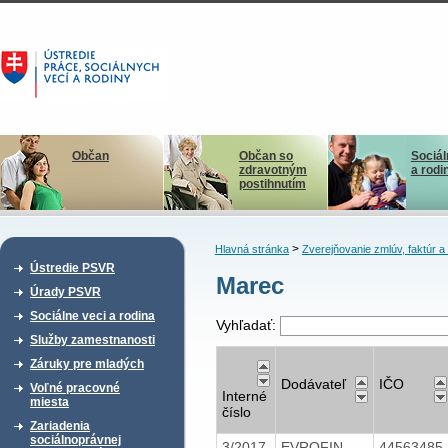
Občan
Občan so
Sociál
zdravotným
a rodi
postihnutím
>
Hlavná stránka
Zverejňovanie zmlúv, faktúr 
Ústredie PSVR
Marec
Úrady PSVR
Sociálne veci a rodina
Vyhľadať:
Služby zamestnanosti
Záruky pre mladých
Dodávateľ
IČO
Voľné pracovné
Interné
miesta
číslo
Zariadenia
sociálnoprávnej
3/2017
EVROFIN,
44563485