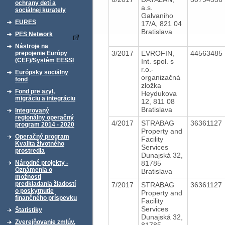
ochrany detí a
a.s.
sociálnej kurately
Galvaniho
EURES
17/A, 821 04
Bratislava
PES Network
Nástroje na
3/2017
EVROFIN,
44563485
prepojenie Európy
(CEF)/Systém EESSI
Int. spol. s
r.o.-
Európsky sociálny
organizačná
fond
zložka
Fond pre azyl,
Heydukova
migráciu a integráciu
12, 811 08
Bratislava
Integrovaný
regionálny operačný
4/2017
STRABAG
36361127
program 2014 - 2020
Property and
Operačný program
Facility
Kvalita životného
Services
prostredia
Dunajská 32,
81785
Národné projekty -
Oznámenia o
Bratislava
možnosti
predkladania žiadostí
7/2017
STRABAG
36361127
o poskytnutie
Property and
finančného príspevku
Facility
Services
Štatistiky
Dunajská 32,
Zverejňovanie zmlúv,
81785