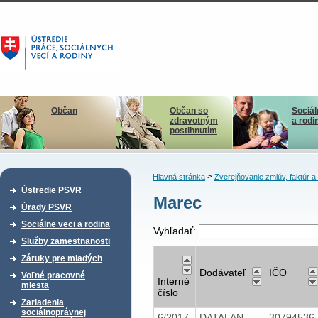
Občan
Občan so
Sociál
zdravotným
a rodi
postihnutím
>
Hlavná stránka
Zverejňovanie zmlúv, faktúr 
Ústredie PSVR
Marec
Úrady PSVR
Sociálne veci a rodina
Vyhľadať:
Služby zamestnanosti
Záruky pre mladých
Dodávateľ
IČO
Voľné pracovné
Interné
miesta
číslo
Zariadenia
sociálnoprávnej
6/2017
DATALAN,
30794536