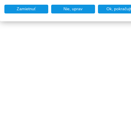
Zamietnuť
Nie, uprav
Ok, pokračuj