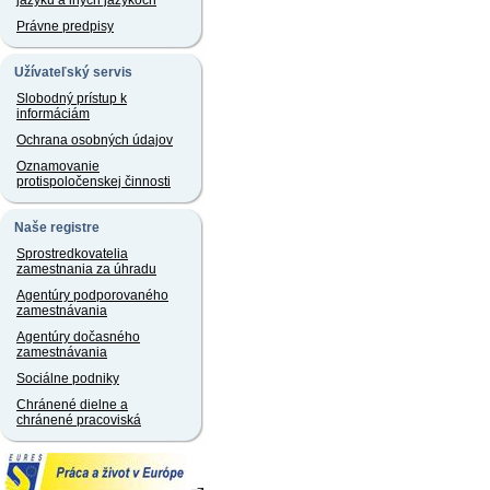
jazyku a iných jazykoch
Právne predpisy
Užívateľský servis
Slobodný prístup k
informáciám
Ochrana osobných údajov
Oznamovanie
protispoločenskej činnosti
Naše registre
Sprostredkovatelia
zamestnania za úhradu
Agentúry podporovaného
zamestnávania
Agentúry dočasného
zamestnávania
Sociálne podniky
Chránené dielne a
chránené pracoviská