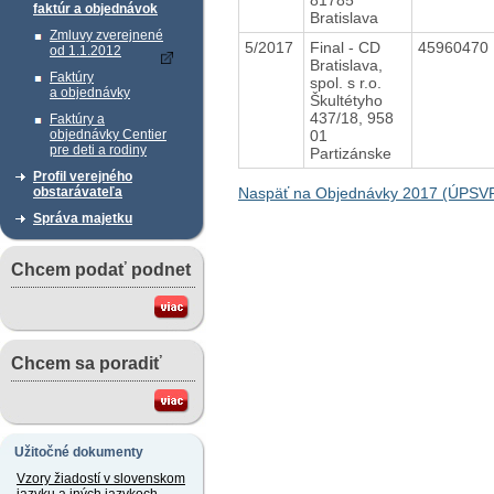
faktúr a objednávok
Bratislava
Zmluvy zverejnené
5/2017
Final - CD
45960470
od 1.1.2012
Bratislava,
Faktúry
spol. s r.o.
a objednávky
Škultétyho
437/18, 958
Faktúry a
01
objednávky Centier
pre deti a rodiny
Partizánske
Profil verejného
Naspäť na Objednávky 2017 (ÚPSV
obstarávateľa
Správa majetku
Chcem podať podnet
Chcem sa poradiť
Užitočné dokumenty
Vzory žiadostí v slovenskom