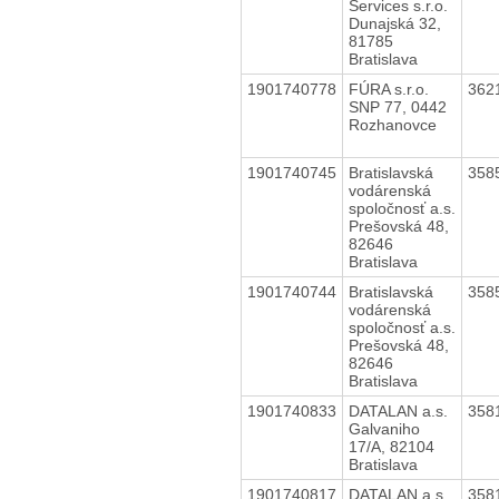
Services s.r.o.
Dunajská 32,
81785
Bratislava
1901740778
FÚRA s.r.o.
362
SNP 77, 0442
Rozhanovce
1901740745
Bratislavská
358
vodárenská
spoločnosť a.s.
Prešovská 48,
82646
Bratislava
1901740744
Bratislavská
358
vodárenská
spoločnosť a.s.
Prešovská 48,
82646
Bratislava
1901740833
DATALAN a.s.
358
Galvaniho
17/A, 82104
Bratislava
1901740817
DATALAN a.s.
358