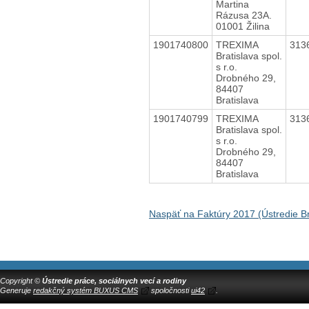
Martina
Rázusa 23A.
01001 Žilina
1901740800
TREXIMA
313
Bratislava spol.
s r.o.
Drobného 29,
84407
Bratislava
1901740799
TREXIMA
313
Bratislava spol.
s r.o.
Drobného 29,
84407
Bratislava
Naspäť na Faktúry 2017 (Ústredie Br
Copyright ©
Ústredie práce, sociálnych vecí a rodiny
Generuje
redakčný systém BUXUS CMS
spoločnosti
ui42
.