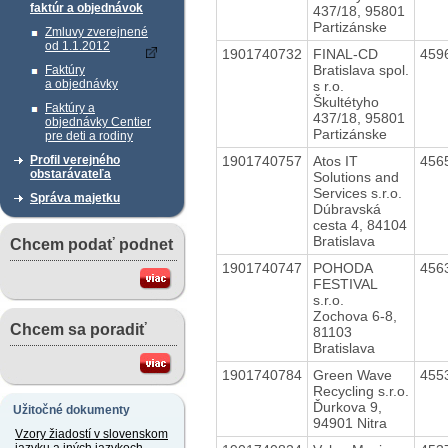
faktúr a objednávok
437/18, 95801
Partizánske
Zmluvy zverejnené
od 1.1.2012
1901740732
FINAL-CD
459
Bratislava spol.
Faktúry
a objednávky
s r.o.
Škultétyho
Faktúry a
437/18, 95801
objednávky Centier
Partizánske
pre deti a rodiny
1901740757
Atos IT
456
Profil verejného
obstarávateľa
Solutions and
Services s.r.o.
Správa majetku
Dúbravská
cesta 4, 84104
Bratislava
Chcem podať podnet
1901740747
POHODA
456
FESTIVAL
s.r.o.
Zochova 6-8,
Chcem sa poradiť
81103
Bratislava
1901740784
Green Wave
455
Recycling s.r.o.
Ďurkova 9,
Užitočné dokumenty
94901 Nitra
Vzory žiadostí v slovenskom