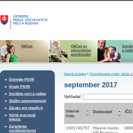
Občan
Občan so
Sociál
zdravotným
a rodi
postihnutím
>
Hlavná stránka
Zverejňovanie zmlúv, faktúr 
Ústredie PSVR
september 2017
Úrady PSVR
Sociálne veci a rodina
Vyhľadať:
Služby zamestnanosti
Záruky pre mladých
Interné
Dodávateľ
IČO
Voľné pracovné
číslo
miesta
Zariadenia
1901740797
Hlavné mesto
006
sociálnoprávnej
SR Bratislava