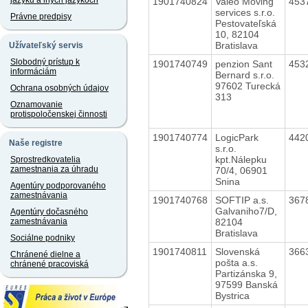
jazyku a iných jazykoch
1901740824
Valeo Moving
453
services s.r.o.
Právne predpisy
Pestovateľská
10, 82104
Bratislava
Užívateľský servis
Slobodný prístup k
1901740749
penzion Sant
453
informáciám
Bernard s.r.o.
97602 Turecká
Ochrana osobných údajov
313
Oznamovanie
protispoločenskej činnosti
1901740774
LogicPark
442
Naše registre
s.r.o.
kpt.Nálepku
Sprostredkovatelia
zamestnania za úhradu
70/4, 06901
Snina
Agentúry podporovaného
zamestnávania
1901740768
SOFTIP a.s.
367
Galvaniho7/D,
Agentúry dočasného
82104
zamestnávania
Bratislava
Sociálne podniky
1901740811
Slovenská
366
Chránené dielne a
pošta a.s.
chránené pracoviská
Partizánska 9,
97599 Banská
Bystrica