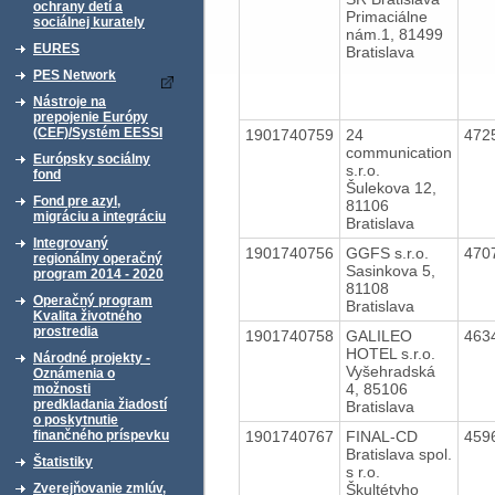
ochrany detí a
Primaciálne
sociálnej kurately
nám.1, 81499
EURES
Bratislava
PES Network
Nástroje na
prepojenie Európy
(CEF)/Systém EESSI
1901740759
24
472
communication
Európsky sociálny
s.r.o.
fond
Šulekova 12,
Fond pre azyl,
81106
migráciu a integráciu
Bratislava
Integrovaný
1901740756
GGFS s.r.o.
470
regionálny operačný
Sasinkova 5,
program 2014 - 2020
81108
Operačný program
Bratislava
Kvalita životného
prostredia
1901740758
GALILEO
463
HOTEL s.r.o.
Národné projekty -
Vyšehradská
Oznámenia o
4, 85106
možnosti
predkladania žiadostí
Bratislava
o poskytnutie
1901740767
FINAL-CD
459
finančného príspevku
Bratislava spol.
Štatistiky
s r.o.
Škultétyho
Zverejňovanie zmlúv,