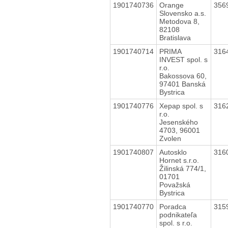
1901740736
Orange
356
Slovensko a.s.
Metodova 8,
82108
Bratislava
1901740714
PRIMA
316
INVEST spol. s
r.o.
Bakossova 60,
97401 Banská
Bystrica
1901740776
Xepap spol. s
316
r.o.
Jesenského
4703, 96001
Zvolen
1901740807
Autosklo
316
Hornet s.r.o.
Žilinská 774/1,
01701
Považská
Bystrica
1901740770
Poradca
315
podnikateľa
spol. s r.o.