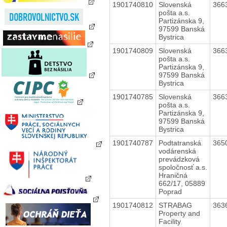
1901740810
Slovenská
366
pošta a.s.
Partizánska 9,
97599 Banská
Bystrica
1901740809
Slovenská
366
pošta a.s.
Partizánska 9,
97599 Banská
Bystrica
1901740785
Slovenská
366
pošta a.s.
Partizánska 9,
97599 Banská
Bystrica
1901740787
Podtatranská
365
vodárenská
prevádzková
spoločnosť a.s.
Hraničná
662/17, 05889
Poprad
1901740812
STRABAG
363
Property and
Facility