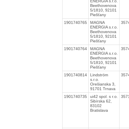
ENERGIA s.r.o.
Beethovenova
5/1810, 92101
Piešťany
1901740765
MAGNA
357
ENERGIA s.r.o.
Beethovenova
5/1810, 92101
Piešťany
1901740764
MAGNA
357
ENERGIA s.r.o.
Beethovenova
5/1810, 92101
Piešťany
1901740814
Lindström
357
s.r.o.
Orešianska 3,
91701 Trnava
1901740735
ui42 spol. s r.o.
357
Sibírska 62,
83102
Bratislava