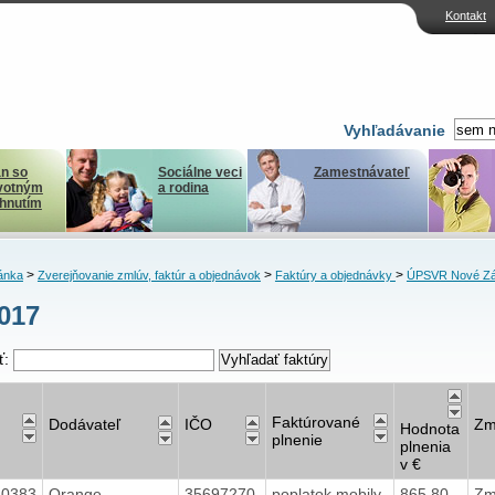
Kontakt
Vyhľadávanie
n so
Sociálne veci
Zamestnávateľ
votným
a rodina
ihnutím
>
>
>
ánka
Zverejňovanie zmlúv, faktúr a objednávok
Faktúry a objednávky
ÚPSVR Nové Z
2017
ť:
Faktúrované
Dodávateľ
IČO
Zm
Hodnota
plnenie
plnenia
v €
40383
Orange
35697270
poplatok mobily
865,80
Zm