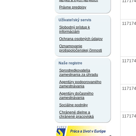
jazyku a iných jazykoch
11717
Právne predpisy
Užívateľský servis
11717
Slobodný prístup k
informáciám
Ochrana osobných údajov
Oznamovanie
protispoločenskej činnosti
11717
Naše registre
Sprostredkovatelia
zamestnania za úhradu
Agentúry podporovaného
zamestnávania
11717
Agentúry dočasného
zamestnávania
Sociálne podniky
Chránené dielne a
11717
chránené pracoviská