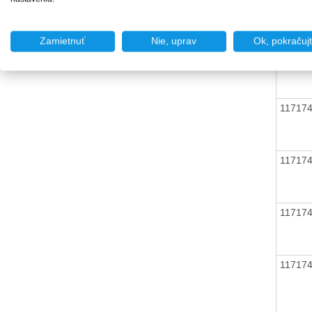
11717
Zamietnuť
Nie, uprav
Ok, pokračuj
11717
11717
11717
11717