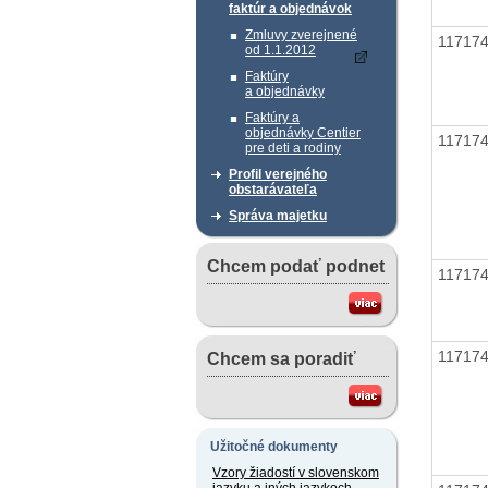
faktúr a objednávok
Zmluvy zverejnené
11717
od 1.1.2012
Faktúry
a objednávky
Faktúry a
objednávky Centier
11717
pre deti a rodiny
Profil verejného
obstarávateľa
Správa majetku
Chcem podať podnet
11717
11717
Chcem sa poradiť
Užitočné dokumenty
Vzory žiadostí v slovenskom