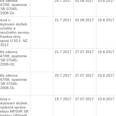
dľa zákona
25.7.2017
02.08.2017
10.8.2017
447/08, opatrenie
SR 07045-
/2008-OL
luva o
21.7.2017
02.08.2017
10.8.2017
skytovaní služieb
ručného a
záručného servisu
frankov.stroj
opost IJ 50 č. NZ
/2012
dľa zákona
21.7.2017
27.07.2017
10.8.2017
447/08, opatrenie
SR 07045-
/2008-OL
dľa zákona
20.7.2017
27.07.2017
10.8.2017
447/08, opatrenie
SR 07045-
/2008-OL
luva o
19.7.2017
27.07.2017
10.8.2017
kytovaní služieb ,
mplexná správa
jektov MPSVR SR
objektov ÚPSVaR