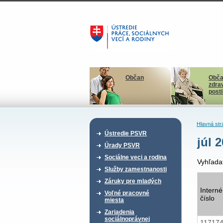
Občan
Obča
zdra
post
Hlavná str
Ústredie PSVR
júl 
Úrady PSVR
Sociálne veci a rodina
Vyhľada
Služby zamestnanosti
Záruky pre mladých
Interné
Voľné pracovné
číslo
miesta
Zariadenia
sociálnoprávnej
11717