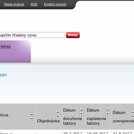
Mapa stránok
RSS
English version
Médiá
ámky
Dátum
Dátum
Dátum
luva
doručenia
zaplatenia
Objednávka
zverejneni
faktúry
faktúry
luva o
26.7.2017
18.08.2017
31.8.2017