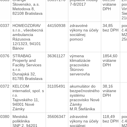
Slovensko, a.s.
7-8/2017
vrátane
po
Metodova 8,
DPH
Vir
82108 Bratislava
Sie
21
40337
HOMEOZDRAV
44150938
zdravotné
34,85
po
s.r.o., všeobecná
výkony na účely
bez DPH
č.
ambulancia
sociálnej
MZ
Rázusova
pomoci
25
12/1323, 94101
Bánov
40376
STRABAG
36361127
výmena
1854,60
Property and
klimatizácie
vrátane
Facility Services
pracovisko
DPH
s.r.o.
Štúrovo
Dunajská 32,
serverovňa
81785 Bratislava
40372
KELCOM
31105491
akumulátor do
38,16
internatiol, spol. s
bezpečnostného
vrátane
r.o.
systému
DPH
Tajovského 11,
pracovisko Nové
94001 Nové
Zámky
Zámky
M.R.Štefánika
40380
Mestská
35606347
zdravotné
118,49
po
poliklinika
výkony na účely
bez DPH
č.
SNP 2, 94201
sociálnej
MZ