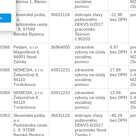
Štúrova 1, Bánov
sociálnej
MZ
pomoci
25
40367
Slovenská pošta,
36631124
dobropis zľavy
-21,98
po
te
a.s.
poštovného
bez DPH
Partizánska cesta
DEKVS 6/2017
č. 9, 97599
pracovisko
Banská Bystrica
Štúrovo
č.95203
40366
Pedam, s.r.o.
36864005
zdravotné
6,97
po
Magnóliová 6,
výkony na účely
bez DPH
č.
94001 Nové
sociálnej
MZ
Zámky
pomoci
25
40365
NEMESIA, s.r.o.
43912231
zdravotné
27,88
po
Železničná 8,
výkony na účely
bez DPH
č.
94110
sociálnej
MZ
Tvrdošovce
pomoci
25
40364
NEMESIA, s.r.o.
43912231
zdravotné
13,94
po
Železničná 8,
výkony na účely
bez DPH
č.
94110
sociálnej
MZ
Tvrdošovce
pomoci
25
40363
Slovenská pošta,
36631124
dobropis zľavy
-45,28
po
a.s.
poštovného
bez DPH
Partizánska cesta
DEKVS 6/2017
č. 9, 97599
pracovisko Nové
Banská Bystrica
Zámky č.