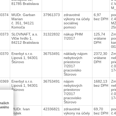
81785 Bratislava
č.
M
40374
MUDr. Garban
37961373
zdravotné
6,97
po
Marian
výkony na účely
bez DPH
č.
č. 351, 94121
sociálnej
MZ
Komoča
pomoci
25
40373
SLOVNAFT, a.s.
31322832
nákup PHM
125,74
Zm
Vlčie hrdlo 1,
7/2017
vrátane
po
84212 Bratislava
DPH
kar
00
40370
Enerbyt s.r.o.
36753491
náklady nájom
2372,30
Zm
Lipová 1, 94301
nebytových
vrátane
ne
Štúrovo
priestorov
DPH
pri
7/2017
č.
pracovisko
17
Štúrovo
40369
Enerbyt s.r.o.
36753491
nájom
1682,13
Zm
Lipová 1, 94301
nebytových
bez DPH
ne
Štúrovo
priestorov
pri
7/2017
č.
pracovisko
17
Štúrovo
 našich
velého
40368
MUDr. Ivan
42336821
zdravotné
69,70
po
Vojtek
výkony na účely
bez DPH
č.