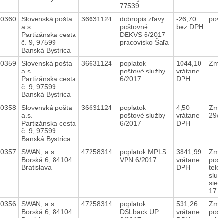
77539
40360
Slovenská pošta,
36631124
dobropis zľavy
-26,70
po
a.s.
poštovné
bez DPH
Partizánska cesta
DEKVS 6/2017
č. 9, 97599
pracovisko Šaľa
Banská Bystrica
40359
Slovenská pošta,
36631124
poplatok
1044,10
Zm
a.s.
poštové služby
vrátane
Partizánska cesta
6/2017
DPH
č. 9, 97599
Banská Bystrica
40358
Slovenská pošta,
36631124
poplatok
4,50
Zm
a.s.
poštové služby
vrátane
29
Partizánska cesta
6/2017
DPH
č. 9, 97599
Banská Bystrica
40357
SWAN, a.s.
47258314
poplatok MPLS
3841,99
Zm
Borská 6, 84104
VPN 6/2017
vrátane
po
Bratislava
DPH
te
slu
si
1
40356
SWAN, a.s.
47258314
poplatok
531,26
Zm
Borská 6, 84104
DSLback UP
vrátane
po