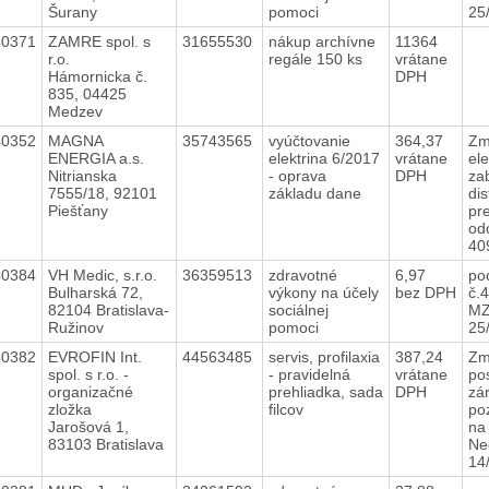
Šurany
pomoci
25
40371
ZAMRE spol. s
31655530
nákup archívne
11364
r.o.
regále 150 ks
vrátane
Hámornicka č.
DPH
835, 04425
Medzev
40352
MAGNA
35743565
vyúčtovanie
364,37
Zm
ENERGIA a.s.
elektrina 6/2017
vrátane
ele
Nitrianska
- oprava
DPH
za
7555/18, 92101
základu dane
dis
Piešťany
pr
od
40
40384
VH Medic, s.r.o.
36359513
zdravotné
6,97
po
Bulharská 72,
výkony na účely
bez DPH
č.
82104 Bratislava-
sociálnej
MZ
Ružinov
pomoci
25
40382
EVROFIN Int.
44563485
servis, profilaxia
387,24
Zm
spol. s r.o. -
- pravidelná
vrátane
po
organizačné
prehliadka, sada
DPH
zá
zložka
filcov
po
Jarošová 1,
na 
83103 Bratislava
Ne
14