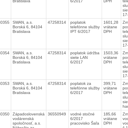
Bratislava
6/2017
DPH
te
slu
si
17
40355
SWAN, a.s.
47258314
poplatok
1601,28
Zm
Borská 6, 84104
telefónne služby
vrátane
po
Bratislava
IPT 6/2017
DPH
te
slu
si
17
40354
SWAN, a.s.
47258314
poplatok údržba
1503,36
Zm
Borská 6, 84104
siete LAN
vrátane
po
Bratislava
6/2017
DPH
te
slu
si
17
40353
SWAN, a.s.
47258314
poplatok za
399,71
Zm
Borská 6, 84104
telefónne služby
vrátane
po
Bratislava
6/2017
DPH
te
slu
si
ha
40350
Západoslovenská
36550949
vodné stočné
185,66
Zm
vodárenská
6/2017
vrátane
vo
spoločnosť, a.s.
pracovisko Šaľa
DPH
vo
Nábrežie za
č.