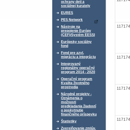
ochrany detí a
sociálnej kurately
EURES
PES Network
11717
Nástroje na
prepojenie Európy
(CEF)/Systém EESSI
Európsky sociálny
fond
Fond pre azyl,
11717
migráciu a integráciu
Integrovaný
regionálny operačný
program 2014 - 2020
Operačný program
Kvalita životného
prostredia
11717
Národné projekty -
Oznámenia o
možnosti
predkladania žiadostí
o poskytnutie
finančného príspevku
11717
Štatistiky
Zverejňovanie zmlúv,