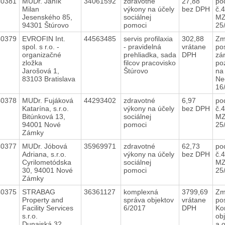
40381
MUDr. Janík
34061592
zdravotné
27,88
po
Milan
výkony na účely
bez DPH
č.
Jesenského 85,
sociálnej
MZ
94301 Štúrovo
pomoci
25
40379
EVROFIN Int.
44563485
servis profilaxia
302,88
Zm
spol. s r.o. -
- pravidelná
vrátane
po
organizačné
prehliadka, sada
DPH
zá
zložka
filcov pracovisko
po
Jarošová 1,
Štúrovo
na 
83103 Bratislava
Ne
16
40378
MUDr. Fujáková
44293402
zdravotné
6,97
po
Katarína, s.r.o.
výkony na účely
bez DPH
č.
Bitúnková 13,
sociálnej
MZ
94001 Nové
pomoci
25
Zámky
40377
MUDr. Jóbová
35969971
zdravotné
62,73
po
Adriana, s.r.o.
výkony na účely
bez DPH
č.
Cyrilometódska
sociálnej
MZ
30, 94001 Nové
pomoci
25
Zámky
40375
STRABAG
36361127
komplexná
3799,69
Zm
Property and
správa objektov
vrátane
pos
Facility Services
6/2017
DPH
Ko
s.r.o.
ob
Dunajská 32,
a 