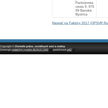
Partizánska
cesta 9, 975
99 Banská
Bystrica
Naspäť na Faktúry 2017 (ÚPSVR R
Copyright ©
Ústredie práce, sociálnych vecí a rodiny
Generuje
redakčný systém BUXUS CMS
spoločnosti
ui42
.