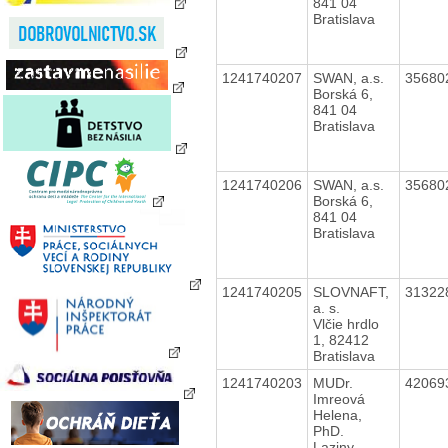
841 04
Bratislava
1241740207
SWAN, a.s.
35680
Borská 6,
841 04
Bratislava
1241740206
SWAN, a.s.
35680
Borská 6,
841 04
Bratislava
1241740205
SLOVNAFT,
31322
a. s.
Vlčie hrdlo
1, 82412
Bratislava
1241740203
MUDr.
42069
Imreová
Helena,
PhD.
Laziny