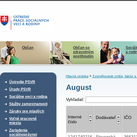
Občan
Občan so
Sociál
zdravotným
a rodi
postihnutím
>
Hlavná stránka
Zverejňovanie zmlúv, faktúr 
Ústredie PSVR
August
Úrady PSVR
Sociálne veci a rodina
Vyhľadať:
Služby zamestnanosti
Záruky pre mladých
Interné
Dodávateľ
IČO
Voľné pracovné
číslo
miesta
Zariadenia
sociálnoprávnej
1241740216
Slovenská
36631