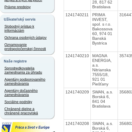
jazyku a iných jazykoch
28, 817 62
Bratislava
Právne predpisy
1241740211
PRIMA
31644
INVEST,
Užívateľský servis
spol. s r.o.
Slobodný prístup k
Bakossova
informáciám
60, 974 01
Ochrana osobných údajov
Banská
Bystrica
Oznamovanie
protispoločenskej činnosti
1241740210
MAGNA
35743
ENERGIA,
Naše registre
a.s.
Sprostredkovatelia
Nitrianska
zamestnania za úhradu
7555/18,
921 01
Agentúry podporovaného
Piešťany
zamestnávania
Agentúry dočasného
1241740209
SWAN, a.s.
35680
zamestnávania
Borská 6,
841 04
Sociálne podniky
Bratislava
Chránené dielne a
chránené pracoviská
1241740208
SWAN, a.s.
35680
Borská 6,