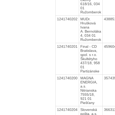
618/16, 034
01
Ružomberok
1241740202
MUDr.
43885
Hrušková
Ivana
A. Bernoláka
4, 034 01
Ružomberok
1241740201
Final - CD
45960
Bratislava,
spol. s r.o.
Škultétyho
437/18, 958
01
Partizánske
1241740200
MAGNA
35743
ENERGIA,
a.s.
Nitrianska
7555/18,
921 01
Piešťany
1241740204
Slovenská
36631
pošta, a.s.