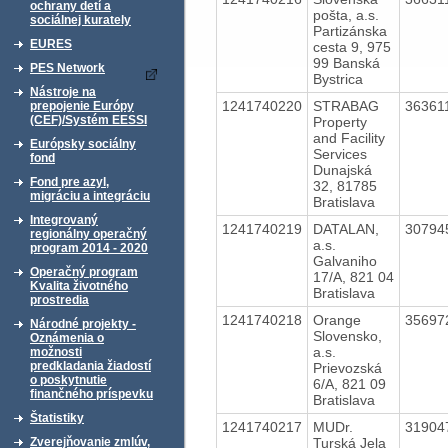
ochrany detí a
pošta, a.s.
sociálnej kurately
Partizánska
EURES
cesta 9, 975
99 Banská
PES Network
Bystrica
Nástroje na
1241740220
STRABAG
36361
prepojenie Európy
(CEF)/Systém EESSI
Property
and Facility
Európsky sociálny
Services
fond
Dunajská
Fond pre azyl,
32, 81785
migráciu a integráciu
Bratislava
Integrovaný
1241740219
DATALAN,
30794
regionálny operačný
a.s.
program 2014 - 2020
Galvaniho
Operačný program
17/A, 821 04
Kvalita životného
Bratislava
prostredia
1241740218
Orange
35697
Národné projekty -
Slovensko,
Oznámenia o
a.s.
možnosti
predkladania žiadostí
Prievozská
o poskytnutie
6/A, 821 09
finančného príspevku
Bratislava
Štatistiky
1241740217
MUDr.
31904
Turská Jela
Zverejňovanie zmlúv,