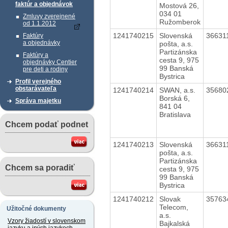
faktúr a objednávok
Mostová 26,
034 01
Zmluvy zverejnené
Ružomberok
od 1.1.2012
1241740215
Slovenská
36631
Faktúry
a objednávky
pošta, a.s.
Partizánska
Faktúry a
cesta 9, 975
objednávky Centier
99 Banská
pre deti a rodiny
Bystrica
Profil verejného
obstarávateľa
1241740214
SWAN, a.s.
35680
Borská 6,
Správa majetku
841 04
Bratislava
Chcem podať podnet
1241740213
Slovenská
36631
pošta, a.s.
Partizánska
Chcem sa poradiť
cesta 9, 975
99 Banská
Bystrica
1241740212
Slovak
35763
Telecom,
Užitočné dokumenty
a.s.
Vzory žiadostí v slovenskom
Bajkalská