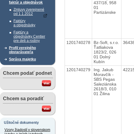
437/18, 958
faktúr a objednávok
01
Zmluvy zverejnené
Partizánske
od 1.1.2012
Faktúry
a objednávky
Faktúry a
objednávky Centier
pre deti a rodiny
1201740278
Bz-Soft, s.r.o.
3643
Ťatliakova
Profil verejného
1823/2, 026
obstarávateľa
01 Dolný
Správa majetku
Kubín
1201740279
Ing. Jakub
4221
Chcem podať podnet
Moravčík -
SBS Pegas
Saleziánska
2618/3, 010
01 Žilina
Chcem sa poradiť
Užitočné dokumenty
Vzory žiadostí v slovenskom