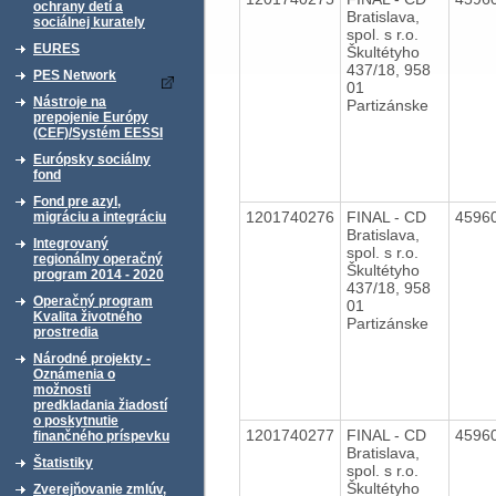
ochrany detí a
Bratislava,
sociálnej kurately
spol. s r.o.
EURES
Škultétyho
437/18, 958
PES Network
01
Nástroje na
Partizánske
prepojenie Európy
(CEF)/Systém EESSI
Európsky sociálny
fond
Fond pre azyl,
1201740276
FINAL - CD
4596
migráciu a integráciu
Bratislava,
Integrovaný
spol. s r.o.
regionálny operačný
Škultétyho
program 2014 - 2020
437/18, 958
Operačný program
01
Kvalita životného
Partizánske
prostredia
Národné projekty -
Oznámenia o
možnosti
predkladania žiadostí
o poskytnutie
1201740277
FINAL - CD
4596
finančného príspevku
Bratislava,
Štatistiky
spol. s r.o.
Škultétyho
Zverejňovanie zmlúv,