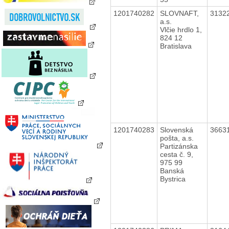
1201740282
SLOVNAFT,
3132
a.s.
Vlčie hrdlo 1,
824 12
Bratislava
1201740283
Slovenská
3663
pošta, a.s.
Partizánska
cesta č. 9,
975 99
Banská
Bystrica