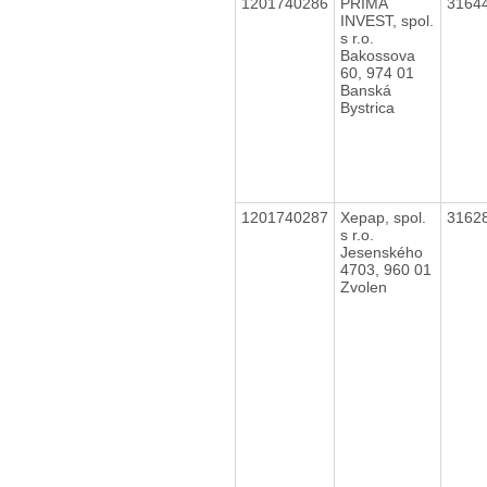
1201740286
PRIMA
3164
INVEST, spol.
s r.o.
Bakossova
60, 974 01
Banská
Bystrica
1201740287
Xepap, spol.
3162
s r.o.
Jesenského
4703, 960 01
Zvolen