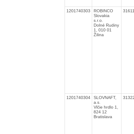
1201740303
ROBINCO
3161
Slovakia
s.r.o.
Dolné Rudiny
1, 010 01
Žilina
1201740304
SLOVNAFT,
3132
a.s.
Vlčie hrdlo 1,
824 12
Bratislava