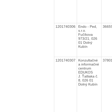
1201740306
Endo - Ped,
3665
s.r.o.
Fučíkova
973/21, 026
01 Dolný
Kubín
1201740307
Konzultačné
3780
a informačné
centrum
EDUKOS
J. Ťatliaka č.
8, 026 01
Dolný Kubín