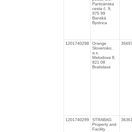
Partizánska
cesta č. 9,
975 99
Banská
Bystrica
1201740298
Orange
3569
Slovensko,
a.s.
Metodova 8,
821 08
Bratislava
1201740299
STRABAG
3636
Property and
Facility