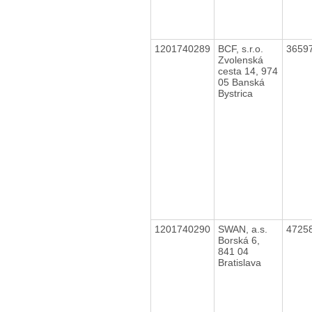
1201740289
BCF, s.r.o.
3659
Zvolenská
cesta 14, 974
05 Banská
Bystrica
1201740290
SWAN, a.s.
4725
Borská 6,
841 04
Bratislava