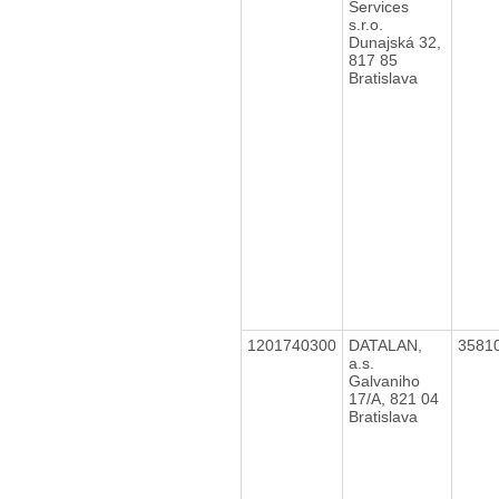
Services
s.r.o.
Dunajská 32,
817 85
Bratislava
1201740300
DATALAN,
3581
a.s.
Galvaniho
17/A, 821 04
Bratislava