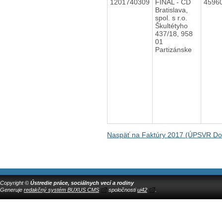
1201740309
FINAL - CD
4596
Bratislava,
spol. s r.o.
Škultétyho
437/18, 958
01
Partizánske
Naspäť na Faktúry 2017 (ÚPSVR Do
Copyright ©
Ústredie práce, sociálnych vecí a rodiny
Generuje
redakčný systém BUXUS CMS
spoločnosti
ui42
.