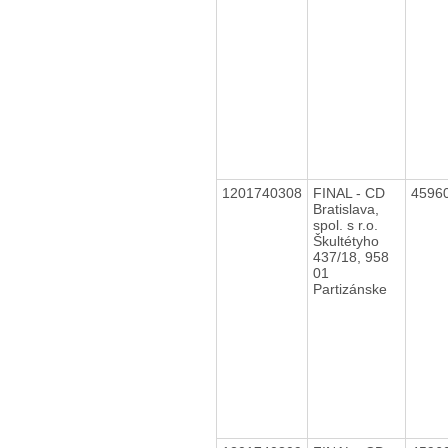
1201740308
FINAL - CD
4596
Bratislava,
spol. s r.o.
Škultétyho
437/18, 958
01
Partizánske