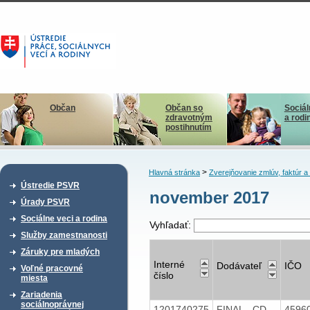
Občan
Občan so
Sociál
zdravotným
a rodi
postihnutím
>
Hlavná stránka
Zverejňovanie zmlúv, faktúr 
Ústredie PSVR
november 2017
Úrady PSVR
Sociálne veci a rodina
Vyhľadať:
Služby zamestnanosti
Záruky pre mladých
Interné
Dodávateľ
IČO
Voľné pracovné
číslo
miesta
Zariadenia
sociálnoprávnej
1201740275
FINAL - CD
4596