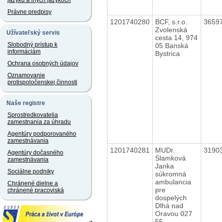
jazyku a iných jazykoch
Právne predpisy
1201740280
BCF, s.r.o.
3659
Zvolenská
Užívateľský servis
cesta 14, 974
Slobodný prístup k
05 Banská
informáciám
Bystrica
Ochrana osobných údajov
Oznamovanie
protispoločenskej činnosti
Naše registre
Sprostredkovatelia
zamestnania za úhradu
Agentúry podporovaného
zamestnávania
1201740281
MUDr.
3190
Agentúry dočasného
Slamková
zamestnávania
Janka
Sociálne podniky
súkromná
ambulancia
Chránené dielne a
pre
chránené pracoviská
dospelých
Dlhá nad
Oravou 027
55