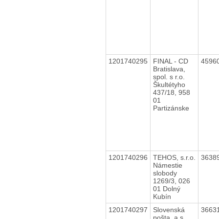
1201740295
FINAL - CD
4596
Bratislava,
spol. s r.o.
Škultétyho
437/18, 958
01
Partizánske
1201740296
TEHOS, s.r.o.
3638
Námestie
slobody
1269/3, 026
01 Dolný
Kubín
1201740297
Slovenská
3663
pošta, a.s.