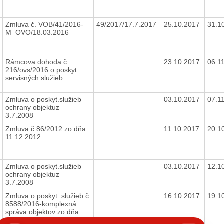
Zmluva č. VOB/41/2016-
49/2017/17.7.2017
25.10.2017
31.1
M_OVO/18.03.2016
Rámcova dohoda č.
23.10.2017
06.1
216/ovs/2016 o poskyt.
servisných služieb
Zmluva o poskyt.služieb
03.10.2017
07.1
ochrany objektuz
3.7.2008
Zmluva č.86/2012 zo dňa
11.10.2017
20.1
11.12.2012
Zmluva o poskyt.služieb
03.10.2017
12.1
ochrany objektuz
3.7.2008
Zmluva o poskyt. služieb č.
16.10.2017
19.1
8588/2016-komplexná
správa objektov zo dňa
9.3.2016
hatbot