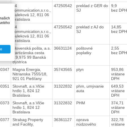
40350
24
47250542
preklad z GER do
9,9
communication,s.r.o.,
SJ
bez DPH
Šuleková 12, 811 06
 našich
Bratislava
velého
40348
24
47250542
preklad z AJ do
14,85
communication,s.r.o.,
SJ
bez DPH
Šuleková 12, 811 06
Bratislava
40357
Slovenská pošta, a.s.
36631124
poštovné
2,55
te
Partizánska cesta
poplatky
bez DPH
č.9,975 99 Banská
Bystrica
40347
Magna Energia,
35743565
plyn
953,86
Nitrianska 7555/18,
vrátane
921 01 Piešťany
DPH
40351
Slovnaft, a.s.Vlčie
31322832
phm, umývanie
649,53
hrdlo 1, 824 12
auta
vrátane
Bratislava
DPH
40373
Slovnaft, a.s.Vlčie
31322832
PHM
374,71
hrdlo 1, 824 12
vrátane
Bratislava
DPH
40377
Strabag Property
36361127
oprava
322,78
and Facility,
núdzového
vrátane