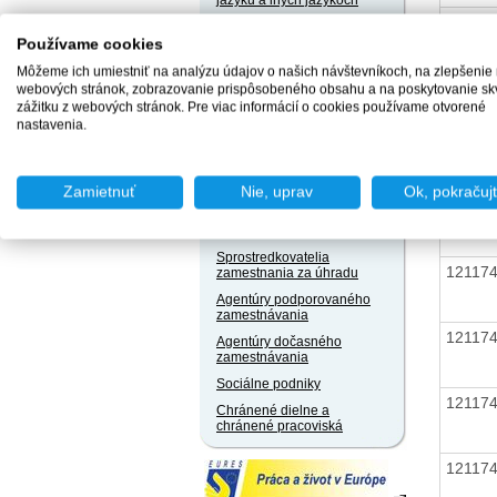
jazyku a iných jazykoch
12117
Právne predpisy
Používame cookies
Môžeme ich umiestniť na analýzu údajov o našich návštevníkoch, na zlepšenie
Užívateľský servis
webových stránok, zobrazovanie prispôsobeného obsahu a na poskytovanie sk
Slobodný prístup k
12117
zážitku z webových stránok. Pre viac informácií o cookies používame otvorené
informáciám
nastavenia.
Ochrana osobných údajov
Oznamovanie
protispoločenskej činnosti
12117
Zamietnuť
Nie, uprav
Ok, pokračuj
Naše registre
Sprostredkovatelia
12117
zamestnania za úhradu
Agentúry podporovaného
zamestnávania
12117
Agentúry dočasného
zamestnávania
Sociálne podniky
12117
Chránené dielne a
chránené pracoviská
12117