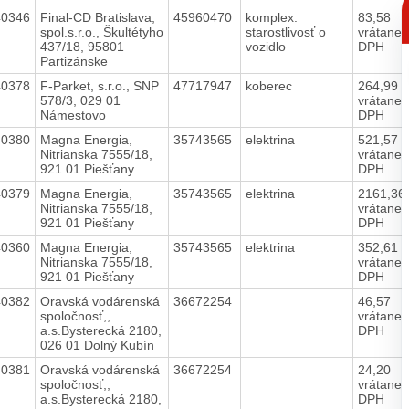
p
40346
Final-CD Bratislava,
45960470
komplex.
83,58
spol.s.r.o., Škultétyho
starostlivosť o
vrátane
437/18, 95801
vozidlo
DPH
Partizánske
40378
F-Parket, s.r.o., SNP
47717947
koberec
264,99
578/3, 029 01
vrátane
Námestovo
DPH
40380
Magna Energia,
35743565
elektrina
521,57
Nitrianska 7555/18,
vrátane
921 01 Piešťany
DPH
40379
Magna Energia,
35743565
elektrina
2161,36
Nitrianska 7555/18,
vrátane
921 01 Piešťany
DPH
40360
Magna Energia,
35743565
elektrina
352,61
Nitrianska 7555/18,
vrátane
921 01 Piešťany
DPH
40382
Oravská vodárenská
36672254
46,57
spoločnosť,,
vrátane
a.s.Bysterecká 2180,
DPH
026 01 Dolný Kubín
40381
Oravská vodárenská
36672254
24,20
spoločnosť,,
vrátane
a.s.Bysterecká 2180,
DPH