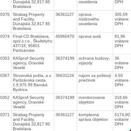
Dunajská 32,817 85
osvetlenia
DPH
Bratislava
40376
Strabag Property
36361127
oprava
305,59
and Facility,
núdzového
vrátane
Dunajská 32,817 85
osvetlenia
DPH
Bratislava
40374
Final-CD Bratislava,
45960470
oprava autá
81,96
spol.s.r.o., Škultétyho
vrátane
437/18, 95801
DPH
Partizánske
40353
KASprof-Security
36374199
ochrana budovy-
36
agency, Oravské
výjazdy
vrátane
Veselé
DPH
40367
Slovenská pošta, a.s.
36631124
nájom za poštový
4,50
Partizánska cesta
priečinok
vrátane
č.9,975 99 Banská
DPH
Bystrica
40352
KASprof-Security
36374199
monitorovanie
318,66
agency, Oravské
objektov
vrátane
Veselé
DPH
40371
Strabag Property
36361127
komplexná
5174,80
and Facility,
správa objektov
vrátane
Dunajská 32,817 85
DPH
Bratislava
C