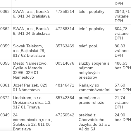
DPH
40363
SWAN, a.s., Borská
47258314
telef. poplatky
2943,71
6, 841 04 Bratislava
vrátane
DPH
40362
SWAN, a.s., Borská
47258314
telef. poplatky
604,78
6, 841 04 Bratislava
vrátane
DPH
40359
Slovak Telekom,
35763469
telef. popl.
86,33
a.s.,Bajkalská 28,
vrátane
817 62 Bratislava
DPH
40355
Mesto Námestovo,
00314676
služby spojené s
488,53
Cyrila a Metoda
nájmom
bez DPH
329/6, 029 01
nebytových
Námestovo
priestorov
40361
Jozef Parížek, 029
48146471
Raňajky so
57,60
01 Námestovo
zamestnávateľmi
bez DPH
40372
Lindstrom, s.r.o.
35742364
prenájom a
21,74
Orešianska ulica č.3,
pranie rohože
vrátane
917 01 Trnava
DPH
40349
24
47250542
preklad z
24,90
communication,s.r.o.,
Chorvátskeho
bez DPH
Šuleková 12, 811 06
Jazyka do SJ a z
Bratislava
AJ do SJ