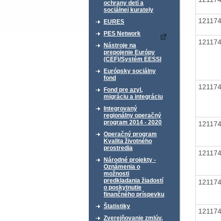
ochrany detí a
sociálnej kurately
12117
EURES
PES Network
12117
Nástroje na
prepojenie Európy
(CEF)/Systém EESSI
Európsky sociálny
fond
12117
Fond pre azyl,
migráciu a integráciu
Integrovaný
regionálny operačný
program 2014 - 2020
12117
Operačný program
Kvalita životného
prostredia
12117
Národné projekty -
Oznámenia o
možnosti
predkladania žiadostí
12117
o poskytnutie
finančného príspevku
Štatistiky
12117
Zverejňovanie zmlúv,