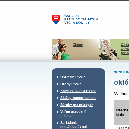
Občan
Obča
zdra
post
Hlavná str
Ústredie PSVR
októ
Úrady PSVR
Sociálne veci a rodina
Vyhľada
Služby zamestnanosti
Záruky pre mladých
Interné
Voľné pracovné
číslo
miesta
Zariadenia
sociálnoprávnej
12117