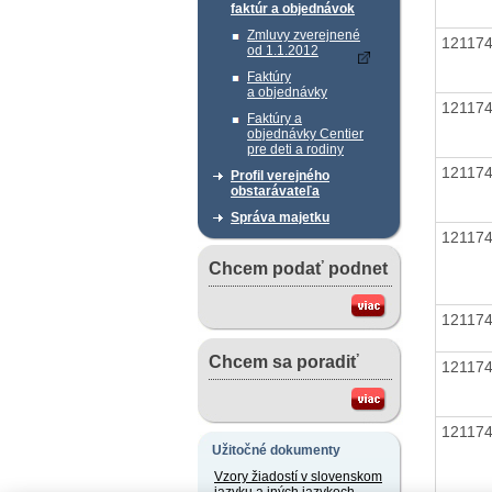
faktúr a objednávok
Zmluvy zverejnené
12117
od 1.1.2012
Faktúry
a objednávky
12117
Faktúry a
objednávky Centier
pre deti a rodiny
12117
Profil verejného
obstarávateľa
Správa majetku
12117
Chcem podať podnet
12117
Chcem sa poradiť
12117
12117
Užitočné dokumenty
Vzory žiadostí v slovenskom