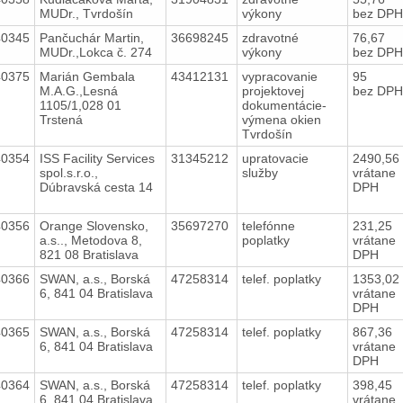
MUDr., Tvrdošín
výkony
bez DPH
40345
Pančuchár Martin,
36698245
zdravotné
76,67
MUDr.,Lokca č. 274
výkony
bez DPH
40375
Marián Gembala
43412131
vypracovanie
95
M.A.G.,Lesná
projektovej
bez DPH
1105/1,028 01
dokumentácie-
Trstená
výmena okien
Tvrdošín
40354
ISS Facility Services
31345212
upratovacie
2490,56
spol.s.r.o.,
služby
vrátane
Dúbravská cesta 14
DPH
40356
Orange Slovensko,
35697270
telefónne
231,25
a.s.., Metodova 8,
poplatky
vrátane
821 08 Bratislava
DPH
40366
SWAN, a.s., Borská
47258314
telef. poplatky
1353,02
6, 841 04 Bratislava
vrátane
DPH
40365
SWAN, a.s., Borská
47258314
telef. poplatky
867,36
6, 841 04 Bratislava
vrátane
DPH
40364
SWAN, a.s., Borská
47258314
telef. poplatky
398,45
6, 841 04 Bratislava
vrátane