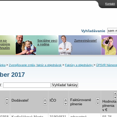
Kontakt
Vyhľadávanie
n so
Sociálne veci
Zamestnávateľ
votným
a rodina
ihnutím
>
>
>
ánka
Zverejňovanie zmlúv, faktúr a objednávok
Faktúry a objednávky
ÚPSVR Námest
ber 2017
ť:
Faktúrované
Dodávateľ
IČO
Hodnota
plnenie
plnenia
v €
40358
Kudlačáková Marta,
31904831
zdravotné
55,76